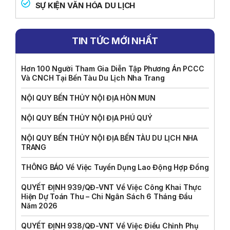
SỰ KIỆN VĂN HÓA DU LỊCH
TIN TỨC MỚI NHẤT
Hơn 100 Người Tham Gia Diễn Tập Phương Án PCCC
Và CNCH Tại Bến Tàu Du Lịch Nha Trang
NỘI QUY BẾN THỦY NỘI ĐỊA HÒN MUN
NỘI QUY BẾN THỦY NỘI ĐỊA PHÚ QUÝ
NỘI QUY BẾN THỦY NỘI ĐỊA BẾN TÀU DU LỊCH NHA
TRANG
THÔNG BÁO Về Việc Tuyển Dụng Lao Động Hợp Đồng
QUYẾT ĐỊNH 939/QĐ-VNT Về Việc Công Khai Thực
Hiện Dự Toán Thu – Chi Ngân Sách 6 Tháng Đầu
Năm 2026
QUYẾT ĐỊNH 938/QĐ-VNT Về Việc Điều Chỉnh Phụ