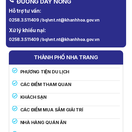
ĐƯỜNG DÂY NÓNG
Hỗ trợ tư vấn:
0258.3.511409 / bqlvnt.nt@khanhhoa.gov.vn
Xử lý khiếu nại:
0258.3.511409 / bqlvnt.nt@khanhhoa.gov.vn
THÀNH PHỐ NHA TRANG
PHƯƠNG TIỆN DU LỊCH
CÁC ĐIỂM THAM QUAN
KHÁCH SẠN
CÁC ĐIỂM MUA SẮM GIẢI TRÍ
NHÀ HÀNG QUÁN ĂN