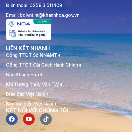
Điện thoại: 0258.3.511409
Email: bqlvnt.nt@khanhhoa.gov.vn
LIÊN KẾT NHANH
Cổng TTĐT Sở NN&MT
Cổng TTĐT Cải Cách Hành Chính
Báo Khánh Hòa
Khí Tượng Thủy Văn TW
Biển đảo Việt Nam
Bảo tồn biển Việt Nam
KẾT NỐI VỚI CHÚNG TÔI