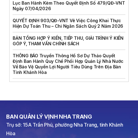
Lục Ban Hành Kèm Theo Quyết Định Số 479/QĐ-VNT
Ngày 07/04/2026
QUYẾT ĐỊNH 903/QĐ-VNT Vê Việc Công Khai Thực
Hiện Dự Toán Thu – Chi Ngân Sách Quý 2 Năm 2026
BẢN TỔNG HỢP Ý KIẾN, TIẾP THU, GIẢI TRÌNH Ý KIẾN
GÓP Ý, THAM VẤN CHÍNH SÁCH
THÔNG BÁO Truyền Thông Hồ Sơ Dự Thảo Quyết
Định Ban Hành Quy Chế Phối Hợp Quản Lý Nhà Nước
Về Bảo Vệ Quyền Lợi Người Tiêu Dùng Trên Địa Bàn
Tỉnh Khánh Hòa
BAN QUẢN LÝ VỊNH NHA TRANG
Trụ sở: 15A Trần Phú, phường Nha Trang, tỉnh Khánh
Hòa