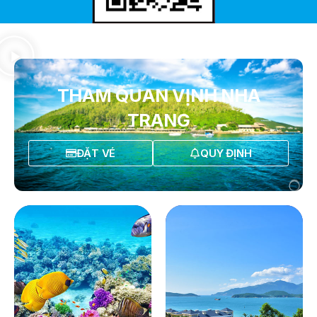
THAM QUAN VỊNH NHA
TRANG
ĐẶT VÉ
QUY ĐỊNH