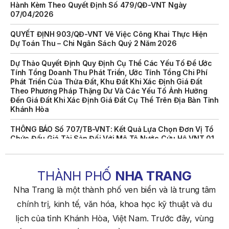
07/04/2026
QUYẾT ĐỊNH 903/QĐ-VNT Vê Việc Công Khai Thực Hiện
Dự Toán Thu – Chi Ngân Sách Quý 2 Năm 2026
Dự Thảo Quyết Định Quy Định Cụ Thể Các Yếu Tố Để Ước
Tính Tổng Doanh Thu Phát Triển, Ước Tính Tổng Chi Phí
Phát Triển Của Thửa Đất, Khu Đất Khi Xác Định Giá Đất
Theo Phương Pháp Thặng Dư Và Các Yếu Tố Ảnh Hưởng
Đến Giá Đất Khi Xác Định Giá Đất Cụ Thể Trên Địa Bàn Tỉnh
Khánh Hòa
THÔNG BÁO Số 707/TB-VNT: Kết Quả Lựa Chọn Đơn Vị Tổ
Chức Đấu Giá Tài Sản Đối Với Mô Tô Nước Cứu Hộ VNT 01
Biển Số KH-0834
THÔNG BÁO Số 706/TB-VNT: Kết Quả Lựa Chọn Đơn Vị Tổ
Chức Đấu Giá Tài Sản Đối Với Ca Nô 200CV VNT 02 Biển
THÀNH PHỐ
NHA TRANG
Số KH-0387
Nha Trang là một thành phố ven biển và là trung tâm
THÔNG BÁO Số 659/TB-VNT Năm 2026 V/v Đính Chính
Thông Báo Số 641/TB-VNT Ngày 18/05/2026 Của Ban
chính trị, kinh tế, văn hóa, khoa học kỹ thuật và du
Quản Lý Vịnh Nha Trang Về Việc Lựa Chọn Tổ Chức Đấu
lịch của tỉnh Khánh Hòa, Việt Nam. Trước đây, vùng
Giá Tài Sản