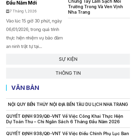
Chung Tay Làm Sạch Môi
Đầu Năm Mới
Chức Đấu Giá Tài Sản Đối Với Mô Tô Nước Cứu Hộ VNT 01
Trường Trong Và Ven Vịnh
Biển Số KH-0834
7 Tháng 1, 2026
Nha Trang
Vào lúc 15 giờ 30 phút, ngày
THÔNG BÁO Số 706/TB-VNT: Kết Quả Lựa Chọn Đơn Vị Tổ
Chức Đấu Giá Tài Sản Đối Với Ca Nô 200CV VNT 02 Biển
06/01/2026, trong quá trình
Số KH-0387
thực hiện nhiệm vụ bảo đảm
THÔNG BÁO Số 659/TB-VNT Năm 2026 V/v Đính Chính
an ninh trật tự tại...
Thông Báo Số 641/TB-VNT Ngày 18/05/2026 Của Ban
Quản Lý Vịnh Nha Trang Về Việc Lựa Chọn Tổ Chức Đấu
SỰ KIỆN
Giá Tài Sản
THÔNG TIN
NỘI QUY BẾN THỦY NỘI ĐỊA HÒN MUN
NỘI QUY BẾN THỦY NỘI ĐỊA PHÚ QUÝ
VĂN BẢN
NỘI QUY BẾN THỦY NỘI ĐỊA BẾN TÀU DU LỊCH NHA TRANG
QUYẾT ĐỊNH 939/QĐ-VNT Về Việc Công Khai Thực Hiện
Dự Toán Thu – Chi Ngân Sách 6 Tháng Đầu Năm 2026
QUYẾT ĐỊNH 938/QĐ-VNT Về Việc Điều Chỉnh Phụ Lục Ban
Hành Kèm Theo Quyết Định Số 479/QĐ-VNT Ngày