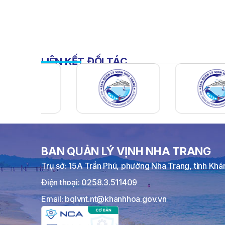
LIÊN KẾT ĐỐI TÁC
BAN QUẢN LÝ VỊNH NHA TRANG
Trụ sở: 15A Trần Phú, phường Nha Trang, tỉnh Kh
Điện thoại: 0258.3.511409
Email: bqlvnt.nt@khanhhoa.gov.vn