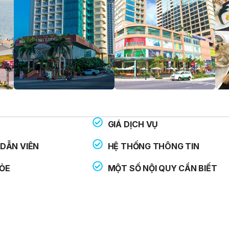
GIÁ DỊCH VỤ
THOẠI HỖ TRỢ:
: 113
DẪN VIÊN
HỆ THỐNG THÔNG TIN
: 114
ỎE
MỘT SỐ NỘI QUY CẦN BIẾT
: 115