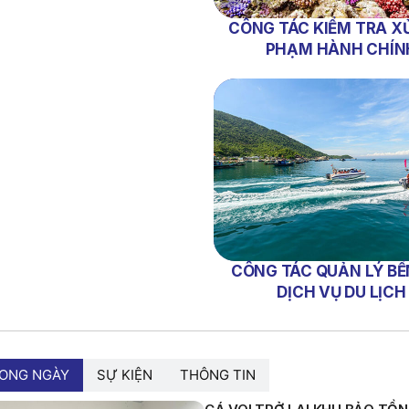
CÔNG TÁC KIỂM TRA XỬ
PHẠM HÀNH CHÍN
CÔNG TÁC QUẢN LÝ BẾ
DỊCH VỤ DU LỊCH
RONG NGÀY
SỰ KIỆN
THÔNG TIN