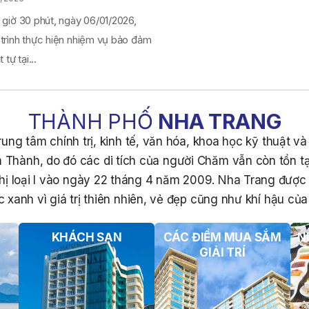
 giờ 30 phút, ngày 06/01/2026,
 trình thực hiện nhiệm vụ bảo đảm
 tự tại...
THÀNH PHỐ
NHA TRANG
ung tâm chính trị, kinh tế, văn hóa, khoa học kỹ thuật v
 Thành, do đó các di tích của người Chăm vẫn còn tồn tạ
hị loại I vào ngày 22 tháng 4 năm 2009. Nha Trang đượ
 xanh vì giá trị thiên nhiên, vẻ đẹp cũng như khí hậu của 
KHÁCH SẠN
CÁC ĐIỂM MUA SẮM
N
GIẢI TRÍ