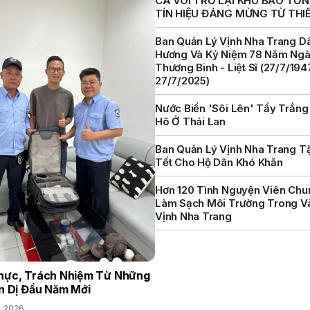
CÁ VOI TRỞ LẠI KHU BẢO TỒN 
TÍN HIỆU ĐÁNG MỪNG TỪ THI
Ban Quản Lý Vịnh Nha Trang D
Hương Và Kỷ Niệm 78 Năm Ng
Thương Binh - Liệt Sĩ (27/7/194
27/7/2025)
Nước Biển 'sôi Lên' Tẩy Trắng
Hô Ở Thái Lan
Ban Quản Lý Vịnh Nha Trang T
Tết Cho Hộ Dân Khó Khăn
Hơn 120 Tình Nguyện Viên Chu
Làm Sạch Môi Trường Trong V
Vịnh Nha Trang
hực, Trách Nhiệm Từ Những
n Dị Đầu Năm Mới
, 2026