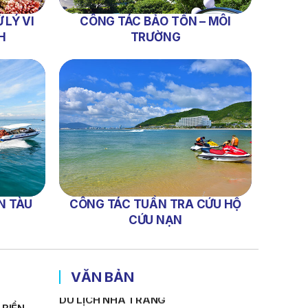
Sản Đối Với Mô Tô Nước Cứu Hộ VNT
 LÝ VI
CÔNG TÁC BẢO TỒN – MÔI
01 Biển Số KH-0834
H
TRƯỜNG
THÔNG BÁO Số 706/TB-VNT: Kết Quả
Lựa Chọn Đơn Vị Tổ Chức Đấu Giá Tài
Sản Đối Với Ca Nô 200CV VNT 02 Biển
Số KH-0387
THÔNG BÁO Số 659/TB-VNT Năm
2026 V/v Đính Chính Thông Báo Số
641/TB-VNT Ngày 18/05/2026 Của
Ban Quản Lý Vịnh Nha Trang Về Việc
Lựa Chọn Tổ Chức Đấu Giá Tài Sản
NỘI QUY BẾN THỦY NỘI ĐỊA HÒN MUN
N TÀU
CÔNG TÁC TUẦN TRA CỨU HỘ
CỨU NẠN
NỘI QUY BẾN THỦY NỘI ĐỊA PHÚ QUÝ
NỘI QUY BẾN THỦY NỘI ĐỊA BẾN TÀU
DU LỊCH NHA TRANG
VĂN BẢN
QUYẾT ĐỊNH 939/QĐ-VNT Về Việc
Công Khai Thực Hiện Dự Toán Thu –