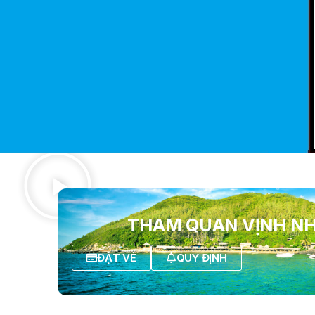
THAM QUAN VỊNH N
ĐẶT VÉ
QUY ĐỊNH