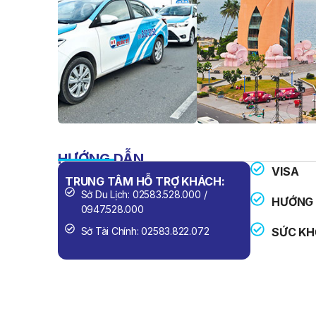
HƯỚNG DẪN
VISA
TRUNG TÂM HỖ TRỢ KHÁCH:
SỐ ĐIỆN 
Sở Du Lịch: 02583.528.000 /
Công An
HƯỚNG 
0947.528.000
Cứu Hỏa
Sở Tài Chính: 02583.822.072
SỨC KH
Cấp Cứu