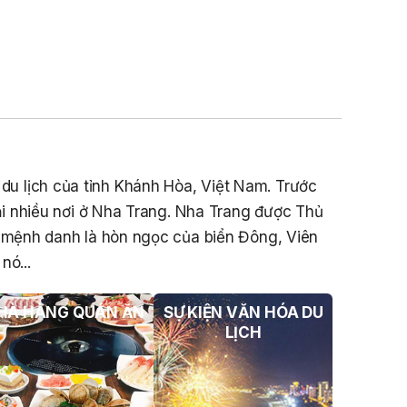
01 Biển Số KH-0834
THÔNG BÁO Số 706/TB-VNT: Kết Quả
Lựa Chọn Đơn Vị Tổ Chức Đấu Giá Tài
Sản Đối Với Ca Nô 200CV VNT 02 Biển
Số KH-0387
THÔNG BÁO Số 659/TB-VNT Năm
2026 V/v Đính Chính Thông Báo Số
641/TB-VNT Ngày 18/05/2026 Của
à du lịch của tỉnh Khánh Hòa, Việt Nam. Trước
Ban Quản Lý Vịnh Nha Trang Về Việc
Lựa Chọn Tổ Chức Đấu Giá Tài Sản
i nhiều nơi ở Nha Trang. Nha Trang được Thủ
c mệnh danh là hòn ngọc của biển Đông, Viên
NỘI QUY BẾN THỦY NỘI ĐỊA HÒN MUN
nó...
NỘI QUY BẾN THỦY NỘI ĐỊA PHÚ QUÝ
HÀ HÀNG QUÁN ĂN
SỰ KIỆN VĂN HÓA DU
NỘI QUY BẾN THỦY NỘI ĐỊA BẾN TÀU
DU LỊCH NHA TRANG
LỊCH
QUYẾT ĐỊNH 939/QĐ-VNT Về Việc
Công Khai Thực Hiện Dự Toán Thu –
Chi Ngân Sách 6 Tháng Đầu Năm 2026