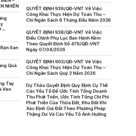
BIỂN –
Chi Ngân Sách 6 Tháng Đầu Năm 2026
ÊN NHIÊN
QUYẾT ĐỊNH 938/QĐ-VNT Về Việc
âng
Điều Chỉnh Phụ Lục Ban Hành Kèm
ày
Theo Quyết Định Số 479/QĐ-VNT
7 –
Ngày 07/04/2026
QUYẾT ĐỊNH 903/QĐ-VNT Vê Việc
 Rạn San
Công Khai Thực Hiện Dự Toán Thu –
Chi Ngân Sách Quý 2 Năm 2026
ặng Quà
Dự Thảo Quyết Định Quy Định Cụ Thể
Các Yếu Tố Để Ước Tính Tổng Doanh
Thu Phát Triển, Ước Tính Tổng Chi Phí
ng Tay
Phát Triển Của Thửa Đất, Khu Đất Khi
à Ven
Xác Định Giá Đất Theo Phương Pháp
Thặng Dư Và Các Yếu Tố Ảnh Hưởng
Đến Giá Đất Khi Xác Định Giá Đất Cụ
Thể Trên Địa Bàn Tỉnh Khánh Hòa
THÔNG BÁO Số 707/TB-VNT: Kết Quả
Lựa Chọn Đơn Vị Tổ Chức Đấu Giá Tài
Sản Đối Với Mô Tô Nước Cứu Hộ VNT