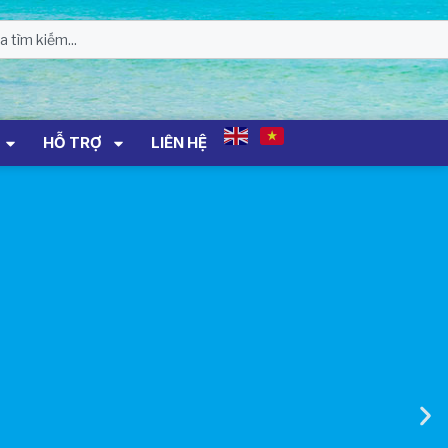
Lựa Chọn Đơn Vị Tổ Chức Đấu Giá Tài
Sản Đối Với Mô Tô Nước Cứu Hộ VNT
01 Biển Số KH-0834
THÔNG BÁO Số 706/TB-VNT: Kết Quả
Lựa Chọn Đơn Vị Tổ Chức Đấu Giá Tài
Sản Đối Với Ca Nô 200CV VNT 02 Biển
HỖ TRỢ
LIÊN HỆ
Số KH-0387
THÔNG BÁO Số 659/TB-VNT Năm
2026 V/v Đính Chính Thông Báo Số
641/TB-VNT Ngày 18/05/2026 Của
Ban Quản Lý Vịnh Nha Trang Về Việc
Lựa Chọn Tổ Chức Đấu Giá Tài Sản
NỘI QUY BẾN THỦY NỘI ĐỊA HÒN MUN
NỘI QUY BẾN THỦY NỘI ĐỊA PHÚ QUÝ
NỘI QUY BẾN THỦY NỘI ĐỊA BẾN TÀU
DU LỊCH NHA TRANG
QUYẾT ĐỊNH 939/QĐ-VNT Về Việc