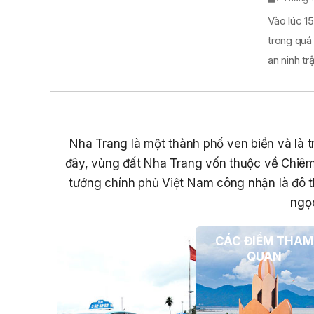
Vào lúc 15
trong quá
an ninh trật
Nha Trang là một thành phố ven biển và là tr
đây, vùng đất Nha Trang vốn thuộc về Chiêm
tướng chính phủ Việt Nam công nhận là đô t
ngọc
PHƯƠNG TIỆN DU
CÁC ĐIỂM THAM
LỊCH
QUAN