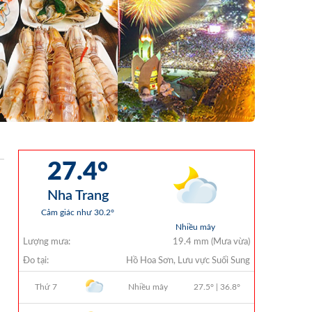
QUYẾT ĐỊNH 938/QĐ-VNT Về Việc
Điều Chỉnh Phụ Lục Ban Hành Kèm
Theo Quyết Định Số 479/QĐ-VNT
Ngày 07/04/2026
QUYẾT ĐỊNH 903/QĐ-VNT Vê Việc
Công Khai Thực Hiện Dự Toán Thu –
Chi Ngân Sách Quý 2 Năm 2026
Dự Thảo Quyết Định Quy Định Cụ Thể
Các Yếu Tố Để Ước Tính Tổng Doanh
Thu Phát Triển, Ước Tính Tổng Chi Phí
Phát Triển Của Thửa Đất, Khu Đất Khi
Xác Định Giá Đất Theo Phương Pháp
Thặng Dư Và Các Yếu Tố Ảnh Hưởng
Đến Giá Đất Khi Xác Định Giá Đất Cụ
Thể Trên Địa Bàn Tỉnh Khánh Hòa
THÔNG BÁO Số 707/TB-VNT: Kết Quả
Lựa Chọn Đơn Vị Tổ Chức Đấu Giá Tài
Sản Đối Với Mô Tô Nước Cứu Hộ VNT
01 Biển Số KH-0834