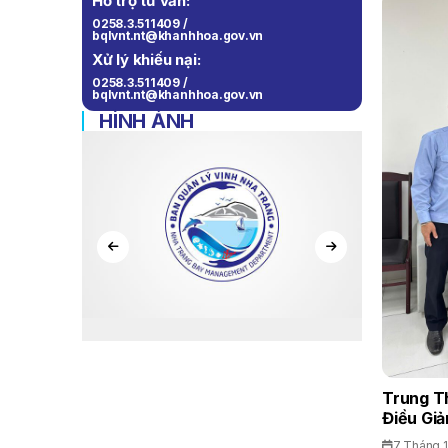
Hỗ trợ tư vấn:
0258.3.511409 /
bqlvnt.nt@khanhhoa.gov.vn
Xử lý khiếu nại:
0258.3.511409 /
bqlvnt.nt@khanhhoa.gov.vn
HÌNH ẢNH
Trung T
Điều Giả
7 Tháng 1