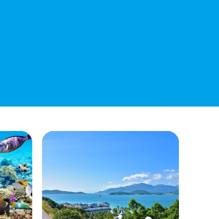
Công Khai Thực Hiện Dự Toán Thu –
Chi Ngân Sách 6 Tháng Đầu Năm 2026
QUYẾT ĐỊNH 938/QĐ-VNT Về Việc
Điều Chỉnh Phụ Lục Ban Hành Kèm
Theo Quyết Định Số 479/QĐ-VNT
Ngày 07/04/2026
QUYẾT ĐỊNH 903/QĐ-VNT Vê Việc
Công Khai Thực Hiện Dự Toán Thu –
Chi Ngân Sách Quý 2 Năm 2026
Dự Thảo Quyết Định Quy Định Cụ Thể
Các Yếu Tố Để Ước Tính Tổng Doanh
Thu Phát Triển, Ước Tính Tổng Chi Phí
Phát Triển Của Thửa Đất, Khu Đất Khi
Xác Định Giá Đất Theo Phương Pháp
Thặng Dư Và Các Yếu Tố Ảnh Hưởng
Đến Giá Đất Khi Xác Định Giá Đất Cụ
Thể Trên Địa Bàn Tỉnh Khánh Hòa
THÔNG BÁO Số 707/TB-VNT: Kết Quả
Lựa Chọn Đơn Vị Tổ Chức Đấu Giá Tài