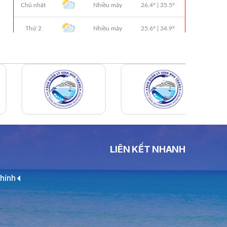
THÔNG BÁO Số 706/TB-VNT: Kết Quả
Lựa Chọn Đơn Vị Tổ Chức Đấu Giá Tài
Sản Đối Với Ca Nô 200CV VNT 02 Biển
Số KH-0387
THÔNG BÁO Số 659/TB-VNT Năm
2026 V/v Đính Chính Thông Báo Số
641/TB-VNT Ngày 18/05/2026 Của
Ban Quản Lý Vịnh Nha Trang Về Việc
Lựa Chọn Tổ Chức Đấu Giá Tài Sản
NỘI QUY BẾN THỦY NỘI ĐỊA HÒN MUN
NỘI QUY BẾN THỦY NỘI ĐỊA PHÚ QUÝ
LIÊN KẾT NHANH
NỘI QUY BẾN THỦY NỘI ĐỊA BẾN TÀU
DU LỊCH NHA TRANG
hính
QUYẾT ĐỊNH 939/QĐ-VNT Về Việc
Công Khai Thực Hiện Dự Toán Thu –
Chi Ngân Sách 6 Tháng Đầu Năm 2026