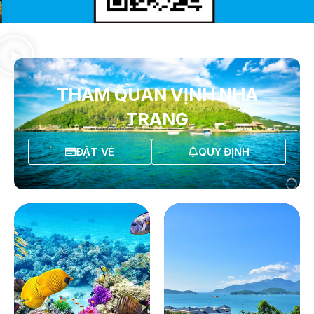
THAM QUAN VỊNH NHA
TRANG
ĐẶT VÉ
QUY ĐỊNH