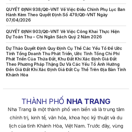
QUYẾT ĐỊNH 938/QĐ-VNT Về Việc Điều Chỉnh Phụ Lục Ban
Hành Kèm Theo Quyết Định Số 479/QĐ-VNT Ngày
07/04/2026
QUYẾT ĐỊNH 903/QĐ-VNT Vê Việc Công Khai Thực Hiện
Dự Toán Thu – Chi Ngân Sách Quý 2 Năm 2026
Dự Thảo Quyết Định Quy Định Cụ Thể Các Yếu Tố Để Ước
Tính Tổng Doanh Thu Phát Triển, Ước Tính Tổng Chi Phí
Phát Triển Của Thửa Đất, Khu Đất Khi Xác Định Giá Đất
Theo Phương Pháp Thặng Dư Và Các Yếu Tố Ảnh Hưởng
Đến Giá Đất Khi Xác Định Giá Đất Cụ Thể Trên Địa Bàn Tỉnh
Khánh Hòa
THÔNG BÁO Số 707/TB-VNT: Kết Quả Lựa Chọn Đơn Vị Tổ
Chức Đấu Giá Tài Sản Đối Với Mô Tô Nước Cứu Hộ VNT 01
Biển Số KH-0834
THÀNH PHỐ
NHA TRANG
THÔNG BÁO Số 706/TB-VNT: Kết Quả Lựa Chọn Đơn Vị Tổ
Chức Đấu Giá Tài Sản Đối Với Ca Nô 200CV VNT 02 Biển
Nha Trang là một thành phố ven biển và là trung tâm
Số KH-0387
chính trị, kinh tế, văn hóa, khoa học kỹ thuật và du
THÔNG BÁO Số 659/TB-VNT Năm 2026 V/v Đính Chính
lịch của tỉnh Khánh Hòa, Việt Nam. Trước đây, vùng
Thông Báo Số 641/TB-VNT Ngày 18/05/2026 Của Ban