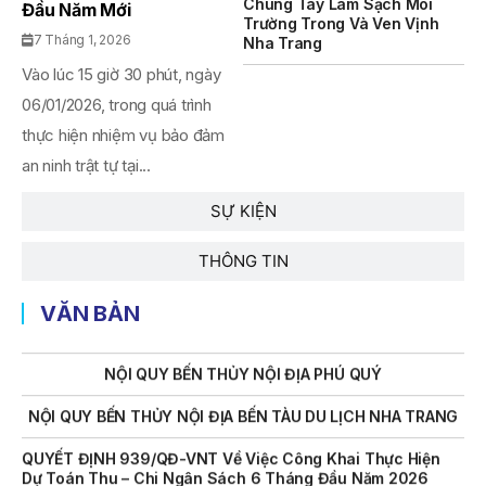
Chung Tay Làm Sạch Môi
Đầu Năm Mới
Trường Trong Và Ven Vịnh
7 Tháng 1, 2026
THÔNG BÁO Số 707/TB-VNT: Kết Quả Lựa Chọn Đơn Vị Tổ
Nha Trang
Chức Đấu Giá Tài Sản Đối Với Mô Tô Nước Cứu Hộ VNT 01
Vào lúc 15 giờ 30 phút, ngày
Biển Số KH-0834
06/01/2026, trong quá trình
THÔNG BÁO Số 706/TB-VNT: Kết Quả Lựa Chọn Đơn Vị Tổ
thực hiện nhiệm vụ bảo đảm
Chức Đấu Giá Tài Sản Đối Với Ca Nô 200CV VNT 02 Biển
Số KH-0387
an ninh trật tự tại...
THÔNG BÁO Số 659/TB-VNT Năm 2026 V/v Đính Chính
SỰ KIỆN
Thông Báo Số 641/TB-VNT Ngày 18/05/2026 Của Ban
Quản Lý Vịnh Nha Trang Về Việc Lựa Chọn Tổ Chức Đấu
THÔNG TIN
Giá Tài Sản
NỘI QUY BẾN THỦY NỘI ĐỊA HÒN MUN
VĂN BẢN
NỘI QUY BẾN THỦY NỘI ĐỊA PHÚ QUÝ
NỘI QUY BẾN THỦY NỘI ĐỊA BẾN TÀU DU LỊCH NHA TRANG
QUYẾT ĐỊNH 939/QĐ-VNT Về Việc Công Khai Thực Hiện
Dự Toán Thu – Chi Ngân Sách 6 Tháng Đầu Năm 2026