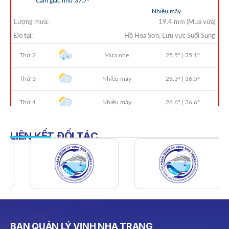
QUYẾT ĐỊNH 938/QĐ-VNT Về Việc Điều Chỉnh Phụ Lục Ban
Hành Kèm Theo Quyết Định Số 479/QĐ-VNT Ngày
07/04/2026
QUYẾT ĐỊNH 903/QĐ-VNT Vê Việc Công Khai Thực Hiện
Dự Toán Thu – Chi Ngân Sách Quý 2 Năm 2026
Dự Thảo Quyết Định Quy Định Cụ Thể Các Yếu Tố Để Ước
Tính Tổng Doanh Thu Phát Triển, Ước Tính Tổng Chi Phí
Phát Triển Của Thửa Đất, Khu Đất Khi Xác Định Giá Đất
Theo Phương Pháp Thặng Dư Và Các Yếu Tố Ảnh Hưởng
Đến Giá Đất Khi Xác Định Giá Đất Cụ Thể Trên Địa Bàn Tỉnh
Khánh Hòa
LIÊN KẾT ĐỐI TÁC
THÔNG BÁO Số 707/TB-VNT: Kết Quả Lựa Chọn Đơn Vị Tổ
Chức Đấu Giá Tài Sản Đối Với Mô Tô Nước Cứu Hộ VNT 01
Biển Số KH-0834
THÔNG BÁO Số 706/TB-VNT: Kết Quả Lựa Chọn Đơn Vị Tổ
Chức Đấu Giá Tài Sản Đối Với Ca Nô 200CV VNT 02 Biển
Số KH-0387
THÔNG BÁO Số 659/TB-VNT Năm 2026 V/v Đính Chính
BAN QUẢN LÝ VỊNH NHA TRANG