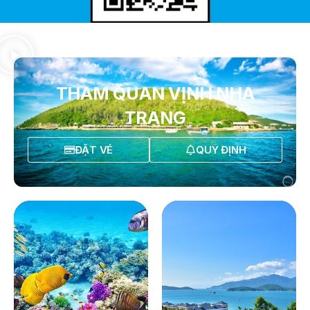
THAM QUAN VỊNH NHA
TRANG
ĐẶT VÉ
QUY ĐỊNH