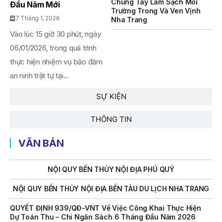
Chung Tay Làm Sạch Môi
Đầu Năm Mới
Trường Trong Và Ven Vịnh
THÔNG BÁO Số 707/TB-VNT: Kết Quả Lựa Chọn Đơn Vị Tổ
7 Tháng 1, 2026
Nha Trang
Chức Đấu Giá Tài Sản Đối Với Mô Tô Nước Cứu Hộ VNT 01
Vào lúc 15 giờ 30 phút, ngày
Biển Số KH-0834
06/01/2026, trong quá trình
THÔNG BÁO Số 706/TB-VNT: Kết Quả Lựa Chọn Đơn Vị Tổ
thực hiện nhiệm vụ bảo đảm
Chức Đấu Giá Tài Sản Đối Với Ca Nô 200CV VNT 02 Biển
Số KH-0387
an ninh trật tự tại...
THÔNG BÁO Số 659/TB-VNT Năm 2026 V/v Đính Chính
SỰ KIỆN
Thông Báo Số 641/TB-VNT Ngày 18/05/2026 Của Ban
Quản Lý Vịnh Nha Trang Về Việc Lựa Chọn Tổ Chức Đấu
THÔNG TIN
Giá Tài Sản
NỘI QUY BẾN THỦY NỘI ĐỊA HÒN MUN
VĂN BẢN
NỘI QUY BẾN THỦY NỘI ĐỊA PHÚ QUÝ
NỘI QUY BẾN THỦY NỘI ĐỊA BẾN TÀU DU LỊCH NHA TRANG
QUYẾT ĐỊNH 939/QĐ-VNT Về Việc Công Khai Thực Hiện
Dự Toán Thu – Chi Ngân Sách 6 Tháng Đầu Năm 2026