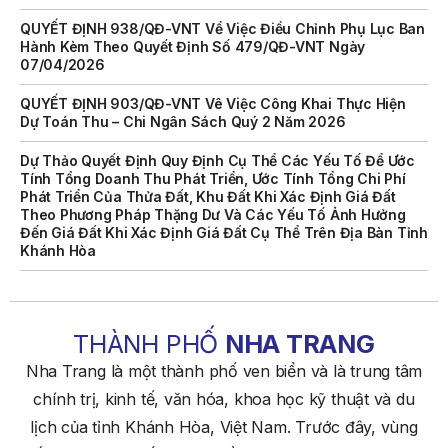
QUYẾT ĐỊNH 938/QĐ-VNT Về Việc Điều Chỉnh Phụ Lục Ban
Hành Kèm Theo Quyết Định Số 479/QĐ-VNT Ngày
07/04/2026
QUYẾT ĐỊNH 903/QĐ-VNT Vê Việc Công Khai Thực Hiện
Dự Toán Thu – Chi Ngân Sách Quý 2 Năm 2026
Dự Thảo Quyết Định Quy Định Cụ Thể Các Yếu Tố Để Ước
Tính Tổng Doanh Thu Phát Triển, Ước Tính Tổng Chi Phí
Phát Triển Của Thửa Đất, Khu Đất Khi Xác Định Giá Đất
Theo Phương Pháp Thặng Dư Và Các Yếu Tố Ảnh Hưởng
Đến Giá Đất Khi Xác Định Giá Đất Cụ Thể Trên Địa Bàn Tỉnh
Khánh Hòa
THÔNG BÁO Số 707/TB-VNT: Kết Quả Lựa Chọn Đơn Vị Tổ
Chức Đấu Giá Tài Sản Đối Với Mô Tô Nước Cứu Hộ VNT 01
Biển Số KH-0834
THÀNH PHỐ
NHA TRANG
THÔNG BÁO Số 706/TB-VNT: Kết Quả Lựa Chọn Đơn Vị Tổ
Chức Đấu Giá Tài Sản Đối Với Ca Nô 200CV VNT 02 Biển
Nha Trang là một thành phố ven biển và là trung tâm
Số KH-0387
chính trị, kinh tế, văn hóa, khoa học kỹ thuật và du
THÔNG BÁO Số 659/TB-VNT Năm 2026 V/v Đính Chính
lịch của tỉnh Khánh Hòa, Việt Nam. Trước đây, vùng
Thông Báo Số 641/TB-VNT Ngày 18/05/2026 Của Ban