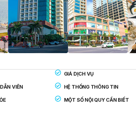
GIÁ DỊCH VỤ
THOẠI HỖ TRỢ:
: 113
DẪN VIÊN
HỆ THỐNG THÔNG TIN
: 114
ỎE
MỘT SỐ NỘI QUY CẦN BIẾT
: 115