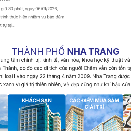
 giờ 30 phút, ngày 06/01/2026,
 trình thực hiện nhiệm vụ bảo đảm
 tự tại...
THÀNH PHỐ
NHA TRANG
ung tâm chính trị, kinh tế, văn hóa, khoa học kỹ thuật v
 Thành, do đó các di tích của người Chăm vẫn còn tồn tạ
hị loại I vào ngày 22 tháng 4 năm 2009. Nha Trang đượ
 xanh vì giá trị thiên nhiên, vẻ đẹp cũng như khí hậu của 
KHÁCH SẠN
CÁC ĐIỂM MUA SẮM
N
GIẢI TRÍ