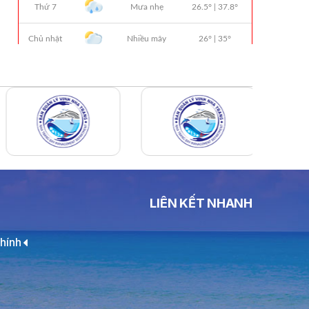
THÔNG BÁO Số 706/TB-VNT: Kết Quả
Lựa Chọn Đơn Vị Tổ Chức Đấu Giá Tài
Sản Đối Với Ca Nô 200CV VNT 02 Biển
Số KH-0387
THÔNG BÁO Số 659/TB-VNT Năm
2026 V/v Đính Chính Thông Báo Số
641/TB-VNT Ngày 18/05/2026 Của
Ban Quản Lý Vịnh Nha Trang Về Việc
Lựa Chọn Tổ Chức Đấu Giá Tài Sản
NỘI QUY BẾN THỦY NỘI ĐỊA HÒN MUN
NỘI QUY BẾN THỦY NỘI ĐỊA PHÚ QUÝ
LIÊN KẾT NHANH
NỘI QUY BẾN THỦY NỘI ĐỊA BẾN TÀU
hính
DU LỊCH NHA TRANG
QUYẾT ĐỊNH 939/QĐ-VNT Về Việc
Công Khai Thực Hiện Dự Toán Thu –
Chi Ngân Sách 6 Tháng Đầu Năm 2026