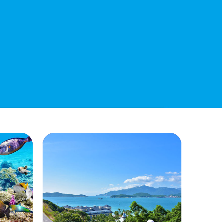
QUYẾT ĐỊNH 939/QĐ-VNT Về Việc
Công Khai Thực Hiện Dự Toán Thu –
Chi Ngân Sách 6 Tháng Đầu Năm 2026
QUYẾT ĐỊNH 938/QĐ-VNT Về Việc
Điều Chỉnh Phụ Lục Ban Hành Kèm
Theo Quyết Định Số 479/QĐ-VNT
Ngày 07/04/2026
QUYẾT ĐỊNH 903/QĐ-VNT Vê Việc
Công Khai Thực Hiện Dự Toán Thu –
Chi Ngân Sách Quý 2 Năm 2026
Dự Thảo Quyết Định Quy Định Cụ Thể
Các Yếu Tố Để Ước Tính Tổng Doanh
Thu Phát Triển, Ước Tính Tổng Chi Phí
Phát Triển Của Thửa Đất, Khu Đất Khi
Xác Định Giá Đất Theo Phương Pháp
Thặng Dư Và Các Yếu Tố Ảnh Hưởng
Đến Giá Đất Khi Xác Định Giá Đất Cụ
Thể Trên Địa Bàn Tỉnh Khánh Hòa
THÔNG BÁO Số 707/TB-VNT: Kết Quả