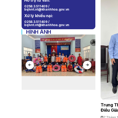
Hỗ trợ tư vấn:
0258.3.511409 /
bqlvnt.nt@khanhhoa.gov.vn
Xử lý khiếu nại:
0258.3.511409 /
bqlvnt.nt@khanhhoa.gov.vn
HÌNH ẢNH
Trung T
Điều Giả
7 Tháng 1