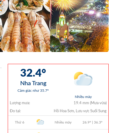
Chi Ngân Sách 6 Tháng Đầu Năm 2026
QUYẾT ĐỊNH 938/QĐ-VNT Về Việc
Điều Chỉnh Phụ Lục Ban Hành Kèm
Theo Quyết Định Số 479/QĐ-VNT
Ngày 07/04/2026
QUYẾT ĐỊNH 903/QĐ-VNT Vê Việc
Công Khai Thực Hiện Dự Toán Thu –
Chi Ngân Sách Quý 2 Năm 2026
Dự Thảo Quyết Định Quy Định Cụ Thể
Các Yếu Tố Để Ước Tính Tổng Doanh
Thu Phát Triển, Ước Tính Tổng Chi Phí
Phát Triển Của Thửa Đất, Khu Đất Khi
Xác Định Giá Đất Theo Phương Pháp
Thặng Dư Và Các Yếu Tố Ảnh Hưởng
Đến Giá Đất Khi Xác Định Giá Đất Cụ
Thể Trên Địa Bàn Tỉnh Khánh Hòa
THÔNG BÁO Số 707/TB-VNT: Kết Quả
Lựa Chọn Đơn Vị Tổ Chức Đấu Giá Tài
Sản Đối Với Mô Tô Nước Cứu Hộ VNT
01 Biển Số KH-0834