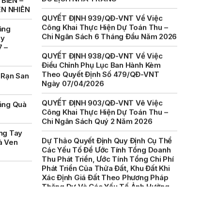
BIỂN –
Công Khai Thực Hiện Dự Toán Thu –
ÊN NHIÊN
Chi Ngân Sách 6 Tháng Đầu Năm 2026
âng
QUYẾT ĐỊNH 938/QĐ-VNT Về Việc
ày
Điều Chỉnh Phụ Lục Ban Hành Kèm
7 –
Theo Quyết Định Số 479/QĐ-VNT
Ngày 07/04/2026
 Rạn San
QUYẾT ĐỊNH 903/QĐ-VNT Vê Việc
Công Khai Thực Hiện Dự Toán Thu –
Chi Ngân Sách Quý 2 Năm 2026
ặng Quà
Dự Thảo Quyết Định Quy Định Cụ Thể
Các Yếu Tố Để Ước Tính Tổng Doanh
ng Tay
Thu Phát Triển, Ước Tính Tổng Chi Phí
à Ven
Phát Triển Của Thửa Đất, Khu Đất Khi
Xác Định Giá Đất Theo Phương Pháp
Thặng Dư Và Các Yếu Tố Ảnh Hưởng
Đến Giá Đất Khi Xác Định Giá Đất Cụ
Thể Trên Địa Bàn Tỉnh Khánh Hòa
THÔNG BÁO Số 707/TB-VNT: Kết Quả
Lựa Chọn Đơn Vị Tổ Chức Đấu Giá Tài