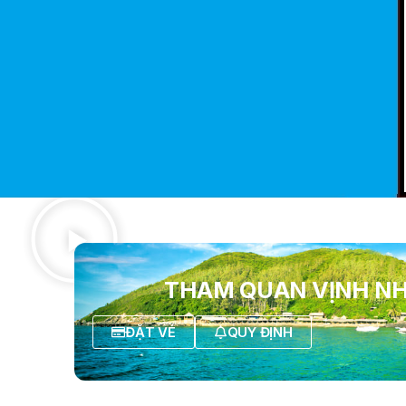
THAM QUAN VỊNH N
ĐẶT VÉ
QUY ĐỊNH