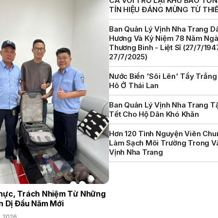
CÁ VOI TRỞ LẠI KHU BẢO TỒN 
TÍN HIỆU ĐÁNG MỪNG TỪ THI
Ban Quản Lý Vịnh Nha Trang D
Hương Và Kỷ Niệm 78 Năm Ng
Thương Binh - Liệt Sĩ (27/7/194
27/7/2025)
Nước Biển 'sôi Lên' Tẩy Trắng
Hô Ở Thái Lan
Ban Quản Lý Vịnh Nha Trang T
Tết Cho Hộ Dân Khó Khăn
Hơn 120 Tình Nguyện Viên Chu
Làm Sạch Môi Trường Trong V
Vịnh Nha Trang
hực, Trách Nhiệm Từ Những
n Dị Đầu Năm Mới
, 2026