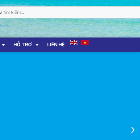
THÔNG BÁO Số 707/TB-VNT: Kết Quả
Lựa Chọn Đơn Vị Tổ Chức Đấu Giá Tài
Sản Đối Với Mô Tô Nước Cứu Hộ VNT
01 Biển Số KH-0834
THÔNG BÁO Số 706/TB-VNT: Kết Quả
Lựa Chọn Đơn Vị Tổ Chức Đấu Giá Tài
Sản Đối Với Ca Nô 200CV VNT 02 Biển
HỖ TRỢ
LIÊN HỆ
Số KH-0387
THÔNG BÁO Số 659/TB-VNT Năm
2026 V/v Đính Chính Thông Báo Số
641/TB-VNT Ngày 18/05/2026 Của
Ban Quản Lý Vịnh Nha Trang Về Việc
Lựa Chọn Tổ Chức Đấu Giá Tài Sản
NỘI QUY BẾN THỦY NỘI ĐỊA HÒN MUN
NỘI QUY BẾN THỦY NỘI ĐỊA PHÚ QUÝ
NỘI QUY BẾN THỦY NỘI ĐỊA BẾN TÀU
DU LỊCH NHA TRANG