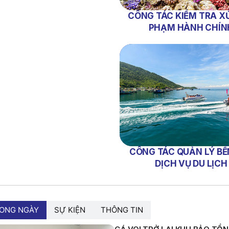
CÔNG TÁC KIỂM TRA XỬ
PHẠM HÀNH CHÍN
CÔNG TÁC QUẢN LÝ BẾ
DỊCH VỤ DU LỊCH
RONG NGÀY
SỰ KIỆN
THÔNG TIN