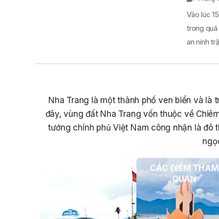
Vào lúc 15
trong quá
an ninh trật
Nha Trang là một thành phố ven biển và là tr
đây, vùng đất Nha Trang vốn thuộc về Chiêm
tướng chính phủ Việt Nam công nhận là đô t
ngọc
PHƯƠNG TIỆN DU
CÁC ĐIỂM THAM
LỊCH
QUAN