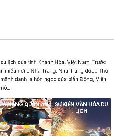
Sản Đối Với Mô Tô Nước Cứu Hộ VNT
01 Biển Số KH-0834
THÔNG BÁO Số 706/TB-VNT: Kết Quả
Lựa Chọn Đơn Vị Tổ Chức Đấu Giá Tài
Sản Đối Với Ca Nô 200CV VNT 02 Biển
Số KH-0387
THÔNG BÁO Số 659/TB-VNT Năm
2026 V/v Đính Chính Thông Báo Số
641/TB-VNT Ngày 18/05/2026 Của
à du lịch của tỉnh Khánh Hòa, Việt Nam. Trước
Ban Quản Lý Vịnh Nha Trang Về Việc
i nhiều nơi ở Nha Trang. Nha Trang được Thủ
Lựa Chọn Tổ Chức Đấu Giá Tài Sản
c mệnh danh là hòn ngọc của biển Đông, Viên
NỘI QUY BẾN THỦY NỘI ĐỊA HÒN MUN
nó...
NỘI QUY BẾN THỦY NỘI ĐỊA PHÚ QUÝ
HÀ HÀNG QUÁN ĂN
SỰ KIỆN VĂN HÓA DU
NỘI QUY BẾN THỦY NỘI ĐỊA BẾN TÀU
LỊCH
DU LỊCH NHA TRANG
QUYẾT ĐỊNH 939/QĐ-VNT Về Việc
Công Khai Thực Hiện Dự Toán Thu –