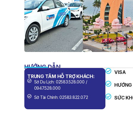
HƯỚNG DẪN
VISA
TRUNG TÂM HỖ TRỢ KHÁCH:
SỐ ĐIỆN 
Sở Du Lịch: 02583.528.000 /
Công An
HƯỚNG 
0947.528.000
Cứu Hỏa
Sở Tài Chính: 02583.822.072
SỨC KH
Cấp Cứu