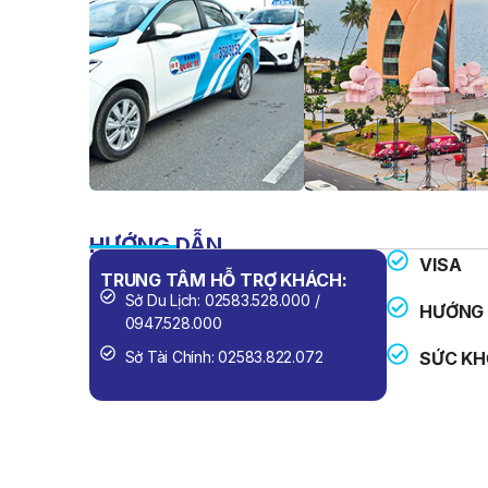
HƯỚNG DẪN
VISA
TRUNG TÂM HỖ TRỢ KHÁCH:
SỐ ĐIỆN 
Sở Du Lịch: 02583.528.000 /
Công An
HƯỚNG 
0947.528.000
Cứu Hỏa
Sở Tài Chính: 02583.822.072
SỨC KH
Cấp Cứu