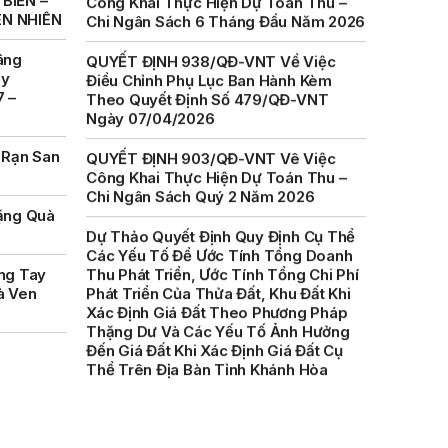
BIỂN –
QUYẾT ĐỊNH 938/QĐ-VNT Về Việc
ÊN NHIÊN
Điều Chỉnh Phụ Lục Ban Hành Kèm
Theo Quyết Định Số 479/QĐ-VNT
âng
Ngày 07/04/2026
ày
7 –
QUYẾT ĐỊNH 903/QĐ-VNT Vê Việc
Công Khai Thực Hiện Dự Toán Thu –
Chi Ngân Sách Quý 2 Năm 2026
 Rạn San
Dự Thảo Quyết Định Quy Định Cụ Thể
Các Yếu Tố Để Ước Tính Tổng Doanh
ặng Quà
Thu Phát Triển, Ước Tính Tổng Chi Phí
Phát Triển Của Thửa Đất, Khu Đất Khi
Xác Định Giá Đất Theo Phương Pháp
ng Tay
Thặng Dư Và Các Yếu Tố Ảnh Hưởng
à Ven
Đến Giá Đất Khi Xác Định Giá Đất Cụ
Thể Trên Địa Bàn Tỉnh Khánh Hòa
THÔNG BÁO Số 707/TB-VNT: Kết Quả
Lựa Chọn Đơn Vị Tổ Chức Đấu Giá Tài
Sản Đối Với Mô Tô Nước Cứu Hộ VNT
01 Biển Số KH-0834