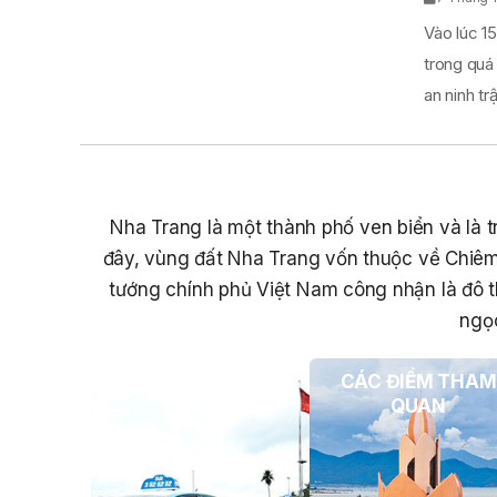
Vào lúc 15
trong quá
an ninh trật
Nha Trang là một thành phố ven biển và là tr
đây, vùng đất Nha Trang vốn thuộc về Chiêm
tướng chính phủ Việt Nam công nhận là đô t
ngọc
PHƯƠNG TIỆN DU
CÁC ĐIỂM THAM
LỊCH
QUAN