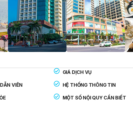
GIÁ DỊCH VỤ
THOẠI HỖ TRỢ:
: 113
DẪN VIÊN
HỆ THỐNG THÔNG TIN
: 114
ỎE
MỘT SỐ NỘI QUY CẦN BIẾT
: 115