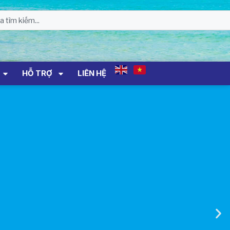
01 Biển Số KH-0834
THÔNG BÁO Số 706/TB-VNT: Kết Quả
Lựa Chọn Đơn Vị Tổ Chức Đấu Giá Tài
Sản Đối Với Ca Nô 200CV VNT 02 Biển
Số KH-0387
HỖ TRỢ
LIÊN HỆ
THÔNG BÁO Số 659/TB-VNT Năm
2026 V/v Đính Chính Thông Báo Số
641/TB-VNT Ngày 18/05/2026 Của
Ban Quản Lý Vịnh Nha Trang Về Việc
Lựa Chọn Tổ Chức Đấu Giá Tài Sản
NỘI QUY BẾN THỦY NỘI ĐỊA HÒN MUN
NỘI QUY BẾN THỦY NỘI ĐỊA PHÚ QUÝ
NỘI QUY BẾN THỦY NỘI ĐỊA BẾN TÀU
DU LỊCH NHA TRANG
QUYẾT ĐỊNH 939/QĐ-VNT Về Việc
Công Khai Thực Hiện Dự Toán Thu –
Chi Ngân Sách 6 Tháng Đầu Năm 2026