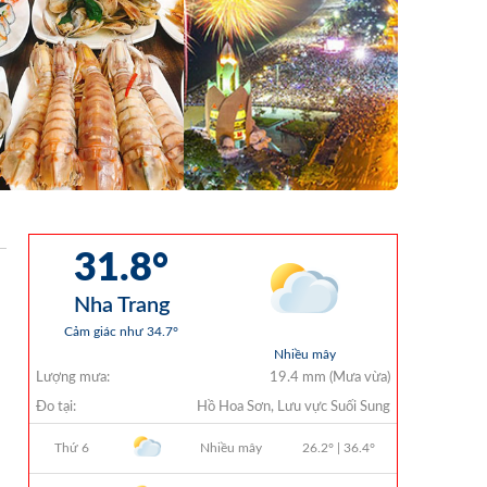
Điều Chỉnh Phụ Lục Ban Hành Kèm
Theo Quyết Định Số 479/QĐ-VNT
Ngày 07/04/2026
QUYẾT ĐỊNH 903/QĐ-VNT Vê Việc
Công Khai Thực Hiện Dự Toán Thu –
Chi Ngân Sách Quý 2 Năm 2026
Dự Thảo Quyết Định Quy Định Cụ Thể
Các Yếu Tố Để Ước Tính Tổng Doanh
Thu Phát Triển, Ước Tính Tổng Chi Phí
Phát Triển Của Thửa Đất, Khu Đất Khi
Xác Định Giá Đất Theo Phương Pháp
Thặng Dư Và Các Yếu Tố Ảnh Hưởng
Đến Giá Đất Khi Xác Định Giá Đất Cụ
Thể Trên Địa Bàn Tỉnh Khánh Hòa
THÔNG BÁO Số 707/TB-VNT: Kết Quả
Lựa Chọn Đơn Vị Tổ Chức Đấu Giá Tài
Sản Đối Với Mô Tô Nước Cứu Hộ VNT
01 Biển Số KH-0834
THÔNG BÁO Số 706/TB-VNT: Kết Quả