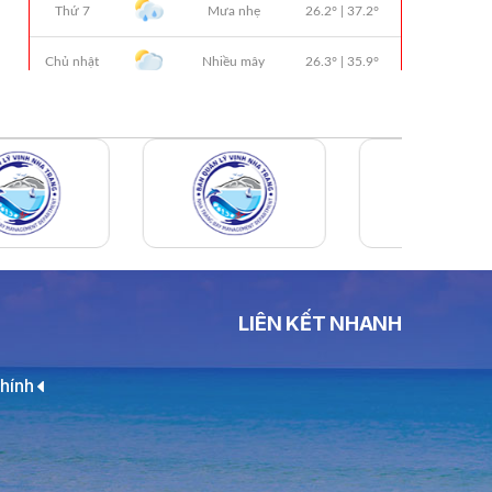
Lựa Chọn Đơn Vị Tổ Chức Đấu Giá Tài
Sản Đối Với Ca Nô 200CV VNT 02 Biển
Số KH-0387
THÔNG BÁO Số 659/TB-VNT Năm
2026 V/v Đính Chính Thông Báo Số
641/TB-VNT Ngày 18/05/2026 Của
Ban Quản Lý Vịnh Nha Trang Về Việc
Lựa Chọn Tổ Chức Đấu Giá Tài Sản
NỘI QUY BẾN THỦY NỘI ĐỊA HÒN MUN
NỘI QUY BẾN THỦY NỘI ĐỊA PHÚ QUÝ
NỘI QUY BẾN THỦY NỘI ĐỊA BẾN TÀU
LIÊN KẾT NHANH
DU LỊCH NHA TRANG
QUYẾT ĐỊNH 939/QĐ-VNT Về Việc
hính
Công Khai Thực Hiện Dự Toán Thu –
Chi Ngân Sách 6 Tháng Đầu Năm 2026
QUYẾT ĐỊNH 938/QĐ-VNT Về Việc
Điều Chỉnh Phụ Lục Ban Hành Kèm