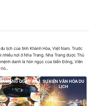
THÔNG BÁO Số 706/TB-VNT: Kết Quả
Lựa Chọn Đơn Vị Tổ Chức Đấu Giá Tài
Sản Đối Với Ca Nô 200CV VNT 02 Biển
Số KH-0387
THÔNG BÁO Số 659/TB-VNT Năm
2026 V/v Đính Chính Thông Báo Số
641/TB-VNT Ngày 18/05/2026 Của
Ban Quản Lý Vịnh Nha Trang Về Việc
Lựa Chọn Tổ Chức Đấu Giá Tài Sản
à du lịch của tỉnh Khánh Hòa, Việt Nam. Trước
NỘI QUY BẾN THỦY NỘI ĐỊA HÒN MUN
i nhiều nơi ở Nha Trang. Nha Trang được Thủ
NỘI QUY BẾN THỦY NỘI ĐỊA PHÚ QUÝ
c mệnh danh là hòn ngọc của biển Đông, Viên
nó...
NỘI QUY BẾN THỦY NỘI ĐỊA BẾN TÀU
DU LỊCH NHA TRANG
HÀ HÀNG QUÁN ĂN
SỰ KIỆN VĂN HÓA DU
QUYẾT ĐỊNH 939/QĐ-VNT Về Việc
LỊCH
Công Khai Thực Hiện Dự Toán Thu –
Chi Ngân Sách 6 Tháng Đầu Năm 2026
QUYẾT ĐỊNH 938/QĐ-VNT Về Việc