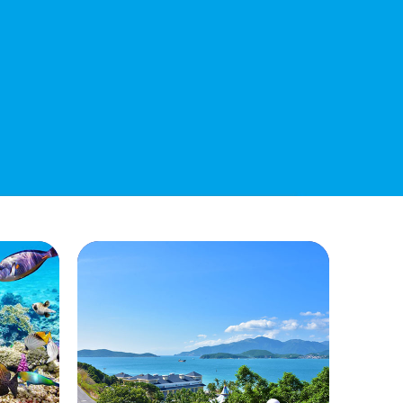
QUYẾT ĐỊNH 938/QĐ-VNT Về Việc
Điều Chỉnh Phụ Lục Ban Hành Kèm
Theo Quyết Định Số 479/QĐ-VNT
Ngày 07/04/2026
QUYẾT ĐỊNH 903/QĐ-VNT Vê Việc
Công Khai Thực Hiện Dự Toán Thu –
Chi Ngân Sách Quý 2 Năm 2026
Dự Thảo Quyết Định Quy Định Cụ Thể
Các Yếu Tố Để Ước Tính Tổng Doanh
Thu Phát Triển, Ước Tính Tổng Chi Phí
Phát Triển Của Thửa Đất, Khu Đất Khi
Xác Định Giá Đất Theo Phương Pháp
Thặng Dư Và Các Yếu Tố Ảnh Hưởng
Đến Giá Đất Khi Xác Định Giá Đất Cụ
Thể Trên Địa Bàn Tỉnh Khánh Hòa
THÔNG BÁO Số 707/TB-VNT: Kết Quả
Lựa Chọn Đơn Vị Tổ Chức Đấu Giá Tài
Sản Đối Với Mô Tô Nước Cứu Hộ VNT
01 Biển Số KH-0834