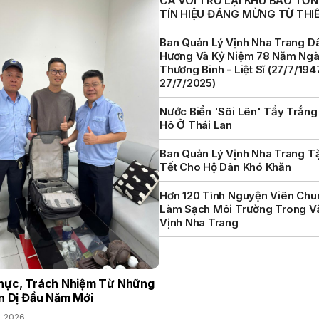
CÁ VOI TRỞ LẠI KHU BẢO TỒN 
TÍN HIỆU ĐÁNG MỪNG TỪ THI
Ban Quản Lý Vịnh Nha Trang D
Hương Và Kỷ Niệm 78 Năm Ng
Thương Binh - Liệt Sĩ (27/7/194
27/7/2025)
Nước Biển 'sôi Lên' Tẩy Trắng
Hô Ở Thái Lan
Ban Quản Lý Vịnh Nha Trang T
Tết Cho Hộ Dân Khó Khăn
Hơn 120 Tình Nguyện Viên Chu
Làm Sạch Môi Trường Trong V
Vịnh Nha Trang
hực, Trách Nhiệm Từ Những
n Dị Đầu Năm Mới
, 2026