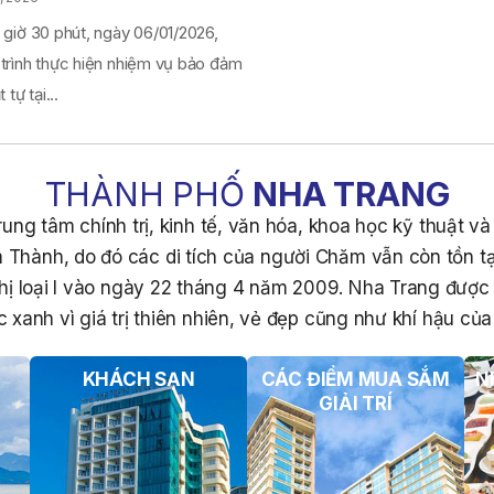
 giờ 30 phút, ngày 06/01/2026,
 trình thực hiện nhiệm vụ bảo đảm
 tự tại...
THÀNH PHỐ
NHA TRANG
ung tâm chính trị, kinh tế, văn hóa, khoa học kỹ thuật v
 Thành, do đó các di tích của người Chăm vẫn còn tồn tạ
hị loại I vào ngày 22 tháng 4 năm 2009. Nha Trang đượ
 xanh vì giá trị thiên nhiên, vẻ đẹp cũng như khí hậu của 
KHÁCH SẠN
CÁC ĐIỂM MUA SẮM
N
GIẢI TRÍ