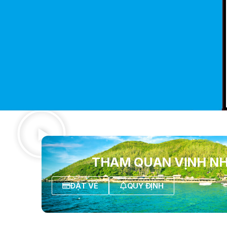
THAM QUAN VỊNH N
ĐẶT VÉ
QUY ĐỊNH