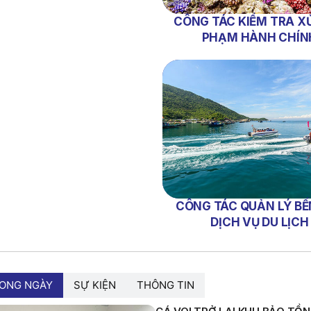
CÔNG TÁC KIỂM TRA XỬ
PHẠM HÀNH CHÍN
CÔNG TÁC QUẢN LÝ BẾ
DỊCH VỤ DU LỊCH
RONG NGÀY
SỰ KIỆN
THÔNG TIN