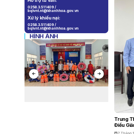
Hỗ trợ tư vấn:
0258.3.511409 /
bqlvnt.nt@khanhhoa.gov.vn
Xử lý khiếu nại:
0258.3.511409 /
bqlvnt.nt@khanhhoa.gov.vn
HÌNH ẢNH
Trung T
Điều Giả
7 Tháng 1