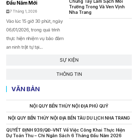
Chung Tay Làm Sạch Môi
Đầu Năm Mới
Trường Trong Và Ven Vịnh
7 Tháng 1, 2026
THÔNG BÁO Số 707/TB-VNT: Kết Quả Lựa Chọn Đơn Vị Tổ
Nha Trang
Chức Đấu Giá Tài Sản Đối Với Mô Tô Nước Cứu Hộ VNT 01
Vào lúc 15 giờ 30 phút, ngày
Biển Số KH-0834
06/01/2026, trong quá trình
THÔNG BÁO Số 706/TB-VNT: Kết Quả Lựa Chọn Đơn Vị Tổ
thực hiện nhiệm vụ bảo đảm
Chức Đấu Giá Tài Sản Đối Với Ca Nô 200CV VNT 02 Biển
Số KH-0387
an ninh trật tự tại...
THÔNG BÁO Số 659/TB-VNT Năm 2026 V/v Đính Chính
SỰ KIỆN
Thông Báo Số 641/TB-VNT Ngày 18/05/2026 Của Ban
Quản Lý Vịnh Nha Trang Về Việc Lựa Chọn Tổ Chức Đấu
THÔNG TIN
Giá Tài Sản
NỘI QUY BẾN THỦY NỘI ĐỊA HÒN MUN
VĂN BẢN
NỘI QUY BẾN THỦY NỘI ĐỊA PHÚ QUÝ
NỘI QUY BẾN THỦY NỘI ĐỊA BẾN TÀU DU LỊCH NHA TRANG
QUYẾT ĐỊNH 939/QĐ-VNT Về Việc Công Khai Thực Hiện
Dự Toán Thu – Chi Ngân Sách 6 Tháng Đầu Năm 2026