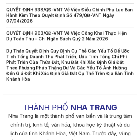
QUYẾT ĐỊNH 938/QĐ-VNT Về Việc Điều Chỉnh Phụ Lục Ban
Hành Kèm Theo Quyết Định Số 479/QĐ-VNT Ngày
07/04/2026
QUYẾT ĐỊNH 903/QĐ-VNT Vê Việc Công Khai Thực Hiện
Dự Toán Thu – Chi Ngân Sách Quý 2 Năm 2026
Dự Thảo Quyết Định Quy Định Cụ Thể Các Yếu Tố Để Ước
Tính Tổng Doanh Thu Phát Triển, Ước Tính Tổng Chi Phí
Phát Triển Của Thửa Đất, Khu Đất Khi Xác Định Giá Đất
Theo Phương Pháp Thặng Dư Và Các Yếu Tố Ảnh Hưởng
Đến Giá Đất Khi Xác Định Giá Đất Cụ Thể Trên Địa Bàn Tỉnh
Khánh Hòa
THÔNG BÁO Số 707/TB-VNT: Kết Quả Lựa Chọn Đơn Vị Tổ
Chức Đấu Giá Tài Sản Đối Với Mô Tô Nước Cứu Hộ VNT 01
Biển Số KH-0834
THÀNH PHỐ
NHA TRANG
THÔNG BÁO Số 706/TB-VNT: Kết Quả Lựa Chọn Đơn Vị Tổ
Chức Đấu Giá Tài Sản Đối Với Ca Nô 200CV VNT 02 Biển
Nha Trang là một thành phố ven biển và là trung tâm
Số KH-0387
chính trị, kinh tế, văn hóa, khoa học kỹ thuật và du
THÔNG BÁO Số 659/TB-VNT Năm 2026 V/v Đính Chính
lịch của tỉnh Khánh Hòa, Việt Nam. Trước đây, vùng
Thông Báo Số 641/TB-VNT Ngày 18/05/2026 Của Ban