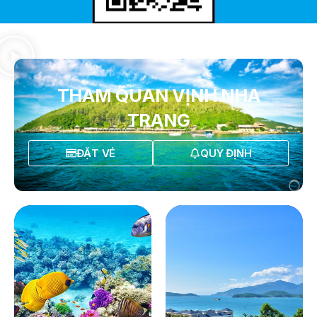
THAM QUAN VỊNH NHA
TRANG
ĐẶT VÉ
QUY ĐỊNH