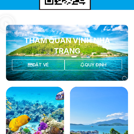
THAM QUAN VỊNH NHA
TRANG
ĐẶT VÉ
QUY ĐỊNH