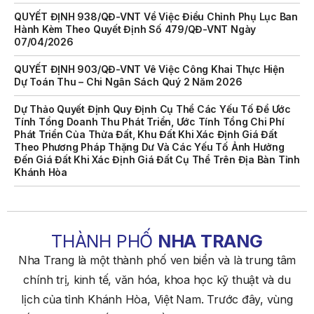
QUYẾT ĐỊNH 938/QĐ-VNT Về Việc Điều Chỉnh Phụ Lục Ban
Hành Kèm Theo Quyết Định Số 479/QĐ-VNT Ngày
07/04/2026
QUYẾT ĐỊNH 903/QĐ-VNT Vê Việc Công Khai Thực Hiện
Dự Toán Thu – Chi Ngân Sách Quý 2 Năm 2026
Dự Thảo Quyết Định Quy Định Cụ Thể Các Yếu Tố Để Ước
Tính Tổng Doanh Thu Phát Triển, Ước Tính Tổng Chi Phí
Phát Triển Của Thửa Đất, Khu Đất Khi Xác Định Giá Đất
Theo Phương Pháp Thặng Dư Và Các Yếu Tố Ảnh Hưởng
Đến Giá Đất Khi Xác Định Giá Đất Cụ Thể Trên Địa Bàn Tỉnh
Khánh Hòa
THÔNG BÁO Số 707/TB-VNT: Kết Quả Lựa Chọn Đơn Vị Tổ
Chức Đấu Giá Tài Sản Đối Với Mô Tô Nước Cứu Hộ VNT 01
Biển Số KH-0834
THÀNH PHỐ
NHA TRANG
THÔNG BÁO Số 706/TB-VNT: Kết Quả Lựa Chọn Đơn Vị Tổ
Chức Đấu Giá Tài Sản Đối Với Ca Nô 200CV VNT 02 Biển
Nha Trang là một thành phố ven biển và là trung tâm
Số KH-0387
chính trị, kinh tế, văn hóa, khoa học kỹ thuật và du
THÔNG BÁO Số 659/TB-VNT Năm 2026 V/v Đính Chính
lịch của tỉnh Khánh Hòa, Việt Nam. Trước đây, vùng
Thông Báo Số 641/TB-VNT Ngày 18/05/2026 Của Ban