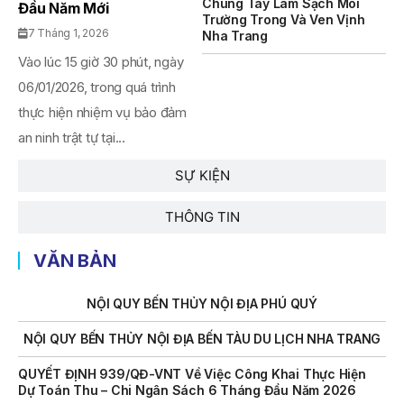
Chung Tay Làm Sạch Môi
Đầu Năm Mới
Trường Trong Và Ven Vịnh
THÔNG BÁO Số 707/TB-VNT: Kết Quả Lựa Chọn Đơn Vị Tổ
7 Tháng 1, 2026
Nha Trang
Chức Đấu Giá Tài Sản Đối Với Mô Tô Nước Cứu Hộ VNT 01
Vào lúc 15 giờ 30 phút, ngày
Biển Số KH-0834
06/01/2026, trong quá trình
THÔNG BÁO Số 706/TB-VNT: Kết Quả Lựa Chọn Đơn Vị Tổ
thực hiện nhiệm vụ bảo đảm
Chức Đấu Giá Tài Sản Đối Với Ca Nô 200CV VNT 02 Biển
Số KH-0387
an ninh trật tự tại...
THÔNG BÁO Số 659/TB-VNT Năm 2026 V/v Đính Chính
SỰ KIỆN
Thông Báo Số 641/TB-VNT Ngày 18/05/2026 Của Ban
Quản Lý Vịnh Nha Trang Về Việc Lựa Chọn Tổ Chức Đấu
Giá Tài Sản
THÔNG TIN
NỘI QUY BẾN THỦY NỘI ĐỊA HÒN MUN
VĂN BẢN
NỘI QUY BẾN THỦY NỘI ĐỊA PHÚ QUÝ
NỘI QUY BẾN THỦY NỘI ĐỊA BẾN TÀU DU LỊCH NHA TRANG
QUYẾT ĐỊNH 939/QĐ-VNT Về Việc Công Khai Thực Hiện
Dự Toán Thu – Chi Ngân Sách 6 Tháng Đầu Năm 2026