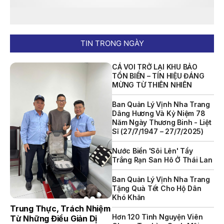
NỘI QUY BẾN THỦY NỘI ĐỊA HÒN MUN
NỘI QUY BẾN THỦY NỘI ĐỊA PHÚ QUÝ
TIN TRONG NGÀY
NỘI QUY BẾN THỦY NỘI ĐỊA BẾN TÀU DU LỊCH NHA TRANG
CÁ VOI TRỞ LẠI KHU BẢO
QUYẾT ĐỊNH 939/QĐ-VNT Về Việc Công Khai Thực Hiện
TỒN BIỂN – TÍN HIỆU ĐÁNG
Dự Toán Thu – Chi Ngân Sách 6 Tháng Đầu Năm 2026
MỪNG TỪ THIÊN NHIÊN
QUYẾT ĐỊNH 938/QĐ-VNT Về Việc Điều Chỉnh Phụ Lục Ban
Ban Quản Lý Vịnh Nha Trang
Hành Kèm Theo Quyết Định Số 479/QĐ-VNT Ngày
Dâng Hương Và Kỷ Niệm 78
07/04/2026
Năm Ngày Thương Binh - Liệt
Sĩ (27/7/1947 – 27/7/2025)
QUYẾT ĐỊNH 903/QĐ-VNT Vê Việc Công Khai Thực Hiện
Dự Toán Thu – Chi Ngân Sách Quý 2 Năm 2026
Nước Biển 'sôi Lên' Tẩy
Trắng Rạn San Hô Ở Thái Lan
Dự Thảo Quyết Định Quy Định Cụ Thể Các Yếu Tố Để Ước
Tính Tổng Doanh Thu Phát Triển, Ước Tính Tổng Chi Phí
Ban Quản Lý Vịnh Nha Trang
Phát Triển Của Thửa Đất, Khu Đất Khi Xác Định Giá Đất
Tặng Quà Tết Cho Hộ Dân
Theo Phương Pháp Thặng Dư Và Các Yếu Tố Ảnh Hưởng
Khó Khăn
Đến Giá Đất Khi Xác Định Giá Đất Cụ Thể Trên Địa Bàn Tỉnh
Trung Thực, Trách Nhiệm
Khánh Hòa
Hơn 120 Tình Nguyện Viên
Từ Những Điều Giản Dị