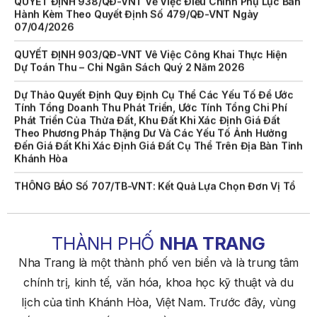
07/04/2026
QUYẾT ĐỊNH 903/QĐ-VNT Vê Việc Công Khai Thực Hiện
Dự Toán Thu – Chi Ngân Sách Quý 2 Năm 2026
Dự Thảo Quyết Định Quy Định Cụ Thể Các Yếu Tố Để Ước
Tính Tổng Doanh Thu Phát Triển, Ước Tính Tổng Chi Phí
Phát Triển Của Thửa Đất, Khu Đất Khi Xác Định Giá Đất
Theo Phương Pháp Thặng Dư Và Các Yếu Tố Ảnh Hưởng
Đến Giá Đất Khi Xác Định Giá Đất Cụ Thể Trên Địa Bàn Tỉnh
Khánh Hòa
THÔNG BÁO Số 707/TB-VNT: Kết Quả Lựa Chọn Đơn Vị Tổ
Chức Đấu Giá Tài Sản Đối Với Mô Tô Nước Cứu Hộ VNT 01
Biển Số KH-0834
THÔNG BÁO Số 706/TB-VNT: Kết Quả Lựa Chọn Đơn Vị Tổ
Chức Đấu Giá Tài Sản Đối Với Ca Nô 200CV VNT 02 Biển
THÀNH PHỐ
NHA TRANG
Số KH-0387
Nha Trang là một thành phố ven biển và là trung tâm
THÔNG BÁO Số 659/TB-VNT Năm 2026 V/v Đính Chính
chính trị, kinh tế, văn hóa, khoa học kỹ thuật và du
Thông Báo Số 641/TB-VNT Ngày 18/05/2026 Của Ban
lịch của tỉnh Khánh Hòa, Việt Nam. Trước đây, vùng
Quản Lý Vịnh Nha Trang Về Việc Lựa Chọn Tổ Chức Đấu
Giá Tài Sản