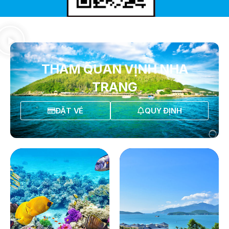
THAM QUAN VỊNH NHA
TRANG
ĐẶT VÉ
QUY ĐỊNH