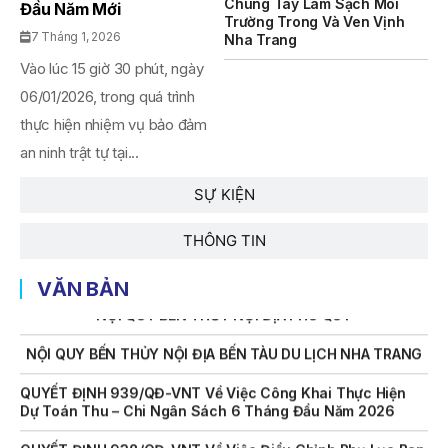
Chung Tay Làm Sạch Môi
Đầu Năm Mới
THÔNG BÁO Số 707/TB-VNT: Kết Quả Lựa Chọn Đơn Vị Tổ
Trường Trong Và Ven Vịnh
Chức Đấu Giá Tài Sản Đối Với Mô Tô Nước Cứu Hộ VNT 01
7 Tháng 1, 2026
Nha Trang
Biển Số KH-0834
Vào lúc 15 giờ 30 phút, ngày
THÔNG BÁO Số 706/TB-VNT: Kết Quả Lựa Chọn Đơn Vị Tổ
06/01/2026, trong quá trình
Chức Đấu Giá Tài Sản Đối Với Ca Nô 200CV VNT 02 Biển
Số KH-0387
thực hiện nhiệm vụ bảo đảm
an ninh trật tự tại...
THÔNG BÁO Số 659/TB-VNT Năm 2026 V/v Đính Chính
Thông Báo Số 641/TB-VNT Ngày 18/05/2026 Của Ban
SỰ KIỆN
Quản Lý Vịnh Nha Trang Về Việc Lựa Chọn Tổ Chức Đấu
Giá Tài Sản
THÔNG TIN
NỘI QUY BẾN THỦY NỘI ĐỊA HÒN MUN
VĂN BẢN
NỘI QUY BẾN THỦY NỘI ĐỊA PHÚ QUÝ
NỘI QUY BẾN THỦY NỘI ĐỊA BẾN TÀU DU LỊCH NHA TRANG
QUYẾT ĐỊNH 939/QĐ-VNT Về Việc Công Khai Thực Hiện
Dự Toán Thu – Chi Ngân Sách 6 Tháng Đầu Năm 2026
QUYẾT ĐỊNH 938/QĐ-VNT Về Việc Điều Chỉnh Phụ Lục Ban
Hành Kèm Theo Quyết Định Số 479/QĐ-VNT Ngày