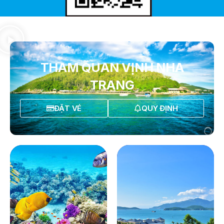
THAM QUAN VỊNH NHA
TRANG
ĐẶT VÉ
QUY ĐỊNH