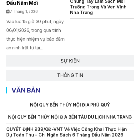
Chung Tay Làm Sạch Môi
Đầu Năm Mới
Trường Trong Và Ven Vịnh
THÔNG BÁO Số 707/TB-VNT: Kết Quả Lựa Chọn Đơn Vị Tổ
7 Tháng 1, 2026
Nha Trang
Chức Đấu Giá Tài Sản Đối Với Mô Tô Nước Cứu Hộ VNT 01
Biển Số KH-0834
Vào lúc 15 giờ 30 phút, ngày
06/01/2026, trong quá trình
THÔNG BÁO Số 706/TB-VNT: Kết Quả Lựa Chọn Đơn Vị Tổ
Chức Đấu Giá Tài Sản Đối Với Ca Nô 200CV VNT 02 Biển
thực hiện nhiệm vụ bảo đảm
Số KH-0387
an ninh trật tự tại...
THÔNG BÁO Số 659/TB-VNT Năm 2026 V/v Đính Chính
SỰ KIỆN
Thông Báo Số 641/TB-VNT Ngày 18/05/2026 Của Ban
Quản Lý Vịnh Nha Trang Về Việc Lựa Chọn Tổ Chức Đấu
Giá Tài Sản
THÔNG TIN
NỘI QUY BẾN THỦY NỘI ĐỊA HÒN MUN
VĂN BẢN
NỘI QUY BẾN THỦY NỘI ĐỊA PHÚ QUÝ
NỘI QUY BẾN THỦY NỘI ĐỊA BẾN TÀU DU LỊCH NHA TRANG
QUYẾT ĐỊNH 939/QĐ-VNT Về Việc Công Khai Thực Hiện
Dự Toán Thu – Chi Ngân Sách 6 Tháng Đầu Năm 2026
QUYẾT ĐỊNH 938/QĐ-VNT Về Việc Điều Chỉnh Phụ Lục Ban