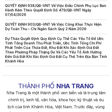
Hành Kèm Theo Quyết Định Số 479/QĐ-VNT Ngày
07/04/2026
QUYẾT ĐỊNH 903/QĐ-VNT Vê Việc Công Khai Thực Hiện
Dự Toán Thu – Chi Ngân Sách Quý 2 Năm 2026
Dự Thảo Quyết Định Quy Định Cụ Thể Các Yếu Tố Để Ước
Tính Tổng Doanh Thu Phát Triển, Ước Tính Tổng Chi Phí
Phát Triển Của Thửa Đất, Khu Đất Khi Xác Định Giá Đất
Theo Phương Pháp Thặng Dư Và Các Yếu Tố Ảnh Hưởng
Đến Giá Đất Khi Xác Định Giá Đất Cụ Thể Trên Địa Bàn Tỉnh
Khánh Hòa
THÔNG BÁO Số 707/TB-VNT: Kết Quả Lựa Chọn Đơn Vị Tổ
Chức Đấu Giá Tài Sản Đối Với Mô Tô Nước Cứu Hộ VNT 01
Biển Số KH-0834
THÔNG BÁO Số 706/TB-VNT: Kết Quả Lựa Chọn Đơn Vị Tổ
THÀNH PHỐ
NHA TRANG
Chức Đấu Giá Tài Sản Đối Với Ca Nô 200CV VNT 02 Biển
Nha Trang là một thành phố ven biển và là trung tâm
Số KH-0387
chính trị, kinh tế, văn hóa, khoa học kỹ thuật và du
THÔNG BÁO Số 659/TB-VNT Năm 2026 V/v Đính Chính
lịch của tỉnh Khánh Hòa, Việt Nam. Trước đây, vùng
Thông Báo Số 641/TB-VNT Ngày 18/05/2026 Của Ban
Quản Lý Vịnh Nha Trang Về Việc Lựa Chọn Tổ Chức Đấu