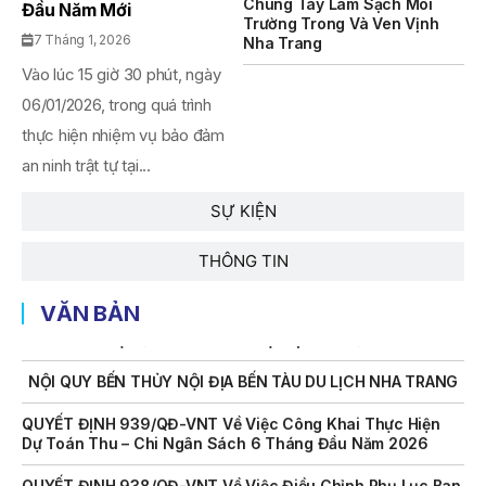
Chung Tay Làm Sạch Môi
THÔNG BÁO Số 707/TB-VNT: Kết Quả Lựa Chọn Đơn Vị Tổ
Đầu Năm Mới
Trường Trong Và Ven Vịnh
Chức Đấu Giá Tài Sản Đối Với Mô Tô Nước Cứu Hộ VNT 01
7 Tháng 1, 2026
Nha Trang
Biển Số KH-0834
Vào lúc 15 giờ 30 phút, ngày
THÔNG BÁO Số 706/TB-VNT: Kết Quả Lựa Chọn Đơn Vị Tổ
06/01/2026, trong quá trình
Chức Đấu Giá Tài Sản Đối Với Ca Nô 200CV VNT 02 Biển
Số KH-0387
thực hiện nhiệm vụ bảo đảm
an ninh trật tự tại...
THÔNG BÁO Số 659/TB-VNT Năm 2026 V/v Đính Chính
Thông Báo Số 641/TB-VNT Ngày 18/05/2026 Của Ban
Quản Lý Vịnh Nha Trang Về Việc Lựa Chọn Tổ Chức Đấu
SỰ KIỆN
Giá Tài Sản
THÔNG TIN
NỘI QUY BẾN THỦY NỘI ĐỊA HÒN MUN
VĂN BẢN
NỘI QUY BẾN THỦY NỘI ĐỊA PHÚ QUÝ
NỘI QUY BẾN THỦY NỘI ĐỊA BẾN TÀU DU LỊCH NHA TRANG
QUYẾT ĐỊNH 939/QĐ-VNT Về Việc Công Khai Thực Hiện
Dự Toán Thu – Chi Ngân Sách 6 Tháng Đầu Năm 2026
QUYẾT ĐỊNH 938/QĐ-VNT Về Việc Điều Chỉnh Phụ Lục Ban
Hành Kèm Theo Quyết Định Số 479/QĐ-VNT Ngày