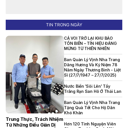
NỘI QUY BẾN THỦY NỘI ĐỊA HÒN MUN
NỘI QUY BẾN THỦY NỘI ĐỊA PHÚ QUÝ
TIN TRONG NGÀY
NỘI QUY BẾN THỦY NỘI ĐỊA BẾN TÀU DU LỊCH NHA TRANG
CÁ VOI TRỞ LẠI KHU BẢO
QUYẾT ĐỊNH 939/QĐ-VNT Về Việc Công Khai Thực Hiện
TỒN BIỂN – TÍN HIỆU ĐÁNG
Dự Toán Thu – Chi Ngân Sách 6 Tháng Đầu Năm 2026
MỪNG TỪ THIÊN NHIÊN
QUYẾT ĐỊNH 938/QĐ-VNT Về Việc Điều Chỉnh Phụ Lục Ban
Ban Quản Lý Vịnh Nha Trang
Hành Kèm Theo Quyết Định Số 479/QĐ-VNT Ngày
Dâng Hương Và Kỷ Niệm 78
07/04/2026
Năm Ngày Thương Binh - Liệt
Sĩ (27/7/1947 – 27/7/2025)
QUYẾT ĐỊNH 903/QĐ-VNT Vê Việc Công Khai Thực Hiện
Dự Toán Thu – Chi Ngân Sách Quý 2 Năm 2026
Nước Biển 'sôi Lên' Tẩy
Trắng Rạn San Hô Ở Thái Lan
Dự Thảo Quyết Định Quy Định Cụ Thể Các Yếu Tố Để Ước
Tính Tổng Doanh Thu Phát Triển, Ước Tính Tổng Chi Phí
Ban Quản Lý Vịnh Nha Trang
Phát Triển Của Thửa Đất, Khu Đất Khi Xác Định Giá Đất
Tặng Quà Tết Cho Hộ Dân
Theo Phương Pháp Thặng Dư Và Các Yếu Tố Ảnh Hưởng
Khó Khăn
Đến Giá Đất Khi Xác Định Giá Đất Cụ Thể Trên Địa Bàn Tỉnh
Khánh Hòa
Trung Thực, Trách Nhiệm
Hơn 120 Tình Nguyện Viên
Từ Những Điều Giản Dị