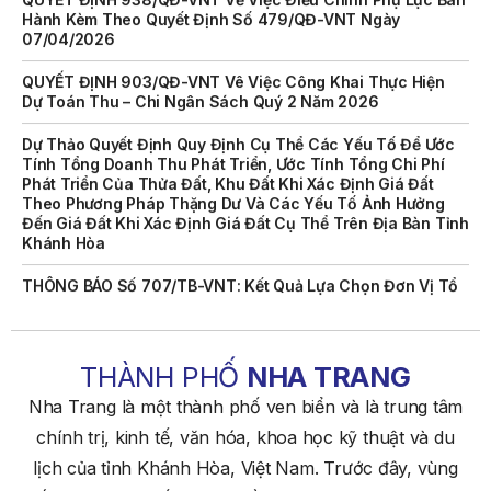
07/04/2026
QUYẾT ĐỊNH 903/QĐ-VNT Vê Việc Công Khai Thực Hiện
Dự Toán Thu – Chi Ngân Sách Quý 2 Năm 2026
Dự Thảo Quyết Định Quy Định Cụ Thể Các Yếu Tố Để Ước
Tính Tổng Doanh Thu Phát Triển, Ước Tính Tổng Chi Phí
Phát Triển Của Thửa Đất, Khu Đất Khi Xác Định Giá Đất
Theo Phương Pháp Thặng Dư Và Các Yếu Tố Ảnh Hưởng
Đến Giá Đất Khi Xác Định Giá Đất Cụ Thể Trên Địa Bàn Tỉnh
Khánh Hòa
THÔNG BÁO Số 707/TB-VNT: Kết Quả Lựa Chọn Đơn Vị Tổ
Chức Đấu Giá Tài Sản Đối Với Mô Tô Nước Cứu Hộ VNT 01
Biển Số KH-0834
THÔNG BÁO Số 706/TB-VNT: Kết Quả Lựa Chọn Đơn Vị Tổ
Chức Đấu Giá Tài Sản Đối Với Ca Nô 200CV VNT 02 Biển
THÀNH PHỐ
NHA TRANG
Số KH-0387
Nha Trang là một thành phố ven biển và là trung tâm
THÔNG BÁO Số 659/TB-VNT Năm 2026 V/v Đính Chính
chính trị, kinh tế, văn hóa, khoa học kỹ thuật và du
Thông Báo Số 641/TB-VNT Ngày 18/05/2026 Của Ban
Quản Lý Vịnh Nha Trang Về Việc Lựa Chọn Tổ Chức Đấu
lịch của tỉnh Khánh Hòa, Việt Nam. Trước đây, vùng
Giá Tài Sản