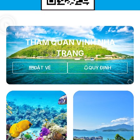
THAM QUAN VỊNH NHA
TRANG
ĐẶT VÉ
QUY ĐỊNH