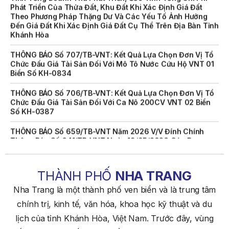
Theo Phương Pháp Thặng Dư Và Các Yếu Tố Ảnh Hưởng
Đến Giá Đất Khi Xác Định Giá Đất Cụ Thể Trên Địa Bàn Tỉnh
Khánh Hòa
THÔNG BÁO Số 707/TB-VNT: Kết Quả Lựa Chọn Đơn Vị Tổ
Chức Đấu Giá Tài Sản Đối Với Mô Tô Nước Cứu Hộ VNT 01
Biển Số KH-0834
THÔNG BÁO Số 706/TB-VNT: Kết Quả Lựa Chọn Đơn Vị Tổ
Chức Đấu Giá Tài Sản Đối Với Ca Nô 200CV VNT 02 Biển
Số KH-0387
THÔNG BÁO Số 659/TB-VNT Năm 2026 V/v Đính Chính
Thông Báo Số 641/TB-VNT Ngày 18/05/2026 Của Ban
Quản Lý Vịnh Nha Trang Về Việc Lựa Chọn Tổ Chức Đấu
Giá Tài Sản
NỘI QUY BẾN THỦY NỘI ĐỊA HÒN MUN
THÀNH PHỐ
NHA TRANG
NỘI QUY BẾN THỦY NỘI ĐỊA PHÚ QUÝ
Nha Trang là một thành phố ven biển và là trung tâm
chính trị, kinh tế, văn hóa, khoa học kỹ thuật và du
NỘI QUY BẾN THỦY NỘI ĐỊA BẾN TÀU DU LỊCH NHA TRANG
lịch của tỉnh Khánh Hòa, Việt Nam. Trước đây, vùng
QUYẾT ĐỊNH 939/QĐ-VNT Về Việc Công Khai Thực Hiện