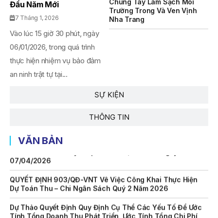
THÔNG BÁO Số 659/TB-VNT Năm 2026 V/v Đính Chính
Chung Tay Làm Sạch Môi
Đầu Năm Mới
Thông Báo Số 641/TB-VNT Ngày 18/05/2026 Của Ban
Trường Trong Và Ven Vịnh
7 Tháng 1, 2026
Quản Lý Vịnh Nha Trang Về Việc Lựa Chọn Tổ Chức Đấu
Nha Trang
Giá Tài Sản
Vào lúc 15 giờ 30 phút, ngày
NỘI QUY BẾN THỦY NỘI ĐỊA HÒN MUN
06/01/2026, trong quá trình
thực hiện nhiệm vụ bảo đảm
NỘI QUY BẾN THỦY NỘI ĐỊA PHÚ QUÝ
an ninh trật tự tại...
NỘI QUY BẾN THỦY NỘI ĐỊA BẾN TÀU DU LỊCH NHA TRANG
SỰ KIỆN
QUYẾT ĐỊNH 939/QĐ-VNT Về Việc Công Khai Thực Hiện
Dự Toán Thu – Chi Ngân Sách 6 Tháng Đầu Năm 2026
THÔNG TIN
QUYẾT ĐỊNH 938/QĐ-VNT Về Việc Điều Chỉnh Phụ Lục Ban
VĂN BẢN
Hành Kèm Theo Quyết Định Số 479/QĐ-VNT Ngày
07/04/2026
QUYẾT ĐỊNH 903/QĐ-VNT Vê Việc Công Khai Thực Hiện
Dự Toán Thu – Chi Ngân Sách Quý 2 Năm 2026
Dự Thảo Quyết Định Quy Định Cụ Thể Các Yếu Tố Để Ước
Tính Tổng Doanh Thu Phát Triển, Ước Tính Tổng Chi Phí
Phát Triển Của Thửa Đất, Khu Đất Khi Xác Định Giá Đất