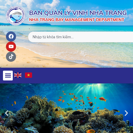
NỘI QUY BẾN THỦY NỘI ĐỊA HÒN MUN
NỘI QUY BẾN THỦY NỘI ĐỊA PHÚ QUÝ
NỘI QUY BẾN THỦY NỘI ĐỊA BẾN TÀU DU LỊCH NHA TRANG
QUYẾT ĐỊNH 939/QĐ-VNT Về Việc Công Khai Thực Hiện
Dự Toán Thu – Chi Ngân Sách 6 Tháng Đầu Năm 2026