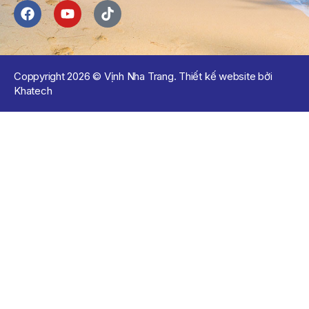
THÔNG BÁO Số 659/TB-VNT Năm 2026 V/v Đính Chính
Thông Báo Số 641/TB-VNT Ngày 18/05/2026 Của Ban
Quản Lý Vịnh Nha Trang Về Việc Lựa Chọn Tổ Chức Đấu
Giá Tài Sản
Coppyright 2026 © Vịnh Nha Trang. Thiết kế website bởi
NỘI QUY BẾN THỦY NỘI ĐỊA HÒN MUN
Khatech
NỘI QUY BẾN THỦY NỘI ĐỊA PHÚ QUÝ
NỘI QUY BẾN THỦY NỘI ĐỊA BẾN TÀU DU LỊCH NHA TRANG
QUYẾT ĐỊNH 939/QĐ-VNT Về Việc Công Khai Thực Hiện
Dự Toán Thu – Chi Ngân Sách 6 Tháng Đầu Năm 2026
QUYẾT ĐỊNH 938/QĐ-VNT Về Việc Điều Chỉnh Phụ Lục Ban
Hành Kèm Theo Quyết Định Số 479/QĐ-VNT Ngày
07/04/2026
QUYẾT ĐỊNH 903/QĐ-VNT Vê Việc Công Khai Thực Hiện
Dự Toán Thu – Chi Ngân Sách Quý 2 Năm 2026
Dự Thảo Quyết Định Quy Định Cụ Thể Các Yếu Tố Để Ước
Tính Tổng Doanh Thu Phát Triển, Ước Tính Tổng Chi Phí