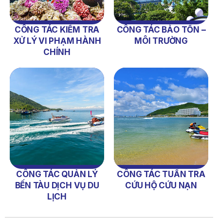
Thông Báo Số 641/TB-VNT Ngày 18/05/2026 Của Ban
Quản Lý Vịnh Nha Trang Về Việc Lựa Chọn Tổ Chức Đấu
Giá Tài Sản
CÔNG TÁC KIỂM TRA
CÔNG TÁC BẢO TỒN –
XỬ LÝ VI PHẠM HÀNH
MÔI TRƯỜNG
NỘI QUY BẾN THỦY NỘI ĐỊA HÒN MUN
CHÍNH
NỘI QUY BẾN THỦY NỘI ĐỊA PHÚ QUÝ
NỘI QUY BẾN THỦY NỘI ĐỊA BẾN TÀU DU LỊCH NHA TRANG
QUYẾT ĐỊNH 939/QĐ-VNT Về Việc Công Khai Thực Hiện
Dự Toán Thu – Chi Ngân Sách 6 Tháng Đầu Năm 2026
QUYẾT ĐỊNH 938/QĐ-VNT Về Việc Điều Chỉnh Phụ Lục Ban
Hành Kèm Theo Quyết Định Số 479/QĐ-VNT Ngày
07/04/2026
QUYẾT ĐỊNH 903/QĐ-VNT Vê Việc Công Khai Thực Hiện
Dự Toán Thu – Chi Ngân Sách Quý 2 Năm 2026
CÔNG TÁC QUẢN LÝ
CÔNG TÁC TUẦN TRA
BẾN TÀU DỊCH VỤ DU
CỨU HỘ CỨU NẠN
Dự Thảo Quyết Định Quy Định Cụ Thể Các Yếu Tố Để Ước
LỊCH
Tính Tổng Doanh Thu Phát Triển, Ước Tính Tổng Chi Phí
Phát Triển Của Thửa Đất, Khu Đất Khi Xác Định Giá Đất
Theo Phương Pháp Thặng Dư Và Các Yếu Tố Ảnh Hưởng