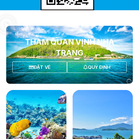
THAM QUAN VỊNH NHA
TRANG
ĐẶT VÉ
QUY ĐỊNH