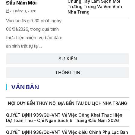
Chung Tay Làm Sạch Môi
Đầu Năm Mới
Chức Đấu Giá Tài Sản Đối Với Mô Tô Nước Cứu Hộ VNT 01
Trường Trong Và Ven Vịnh
Biển Số KH-0834
7 Tháng 1, 2026
Nha Trang
Vào lúc 15 giờ 30 phút, ngày
THÔNG BÁO Số 706/TB-VNT: Kết Quả Lựa Chọn Đơn Vị Tổ
Chức Đấu Giá Tài Sản Đối Với Ca Nô 200CV VNT 02 Biển
06/01/2026, trong quá trình
Số KH-0387
thực hiện nhiệm vụ bảo đảm
THÔNG BÁO Số 659/TB-VNT Năm 2026 V/v Đính Chính
an ninh trật tự tại...
Thông Báo Số 641/TB-VNT Ngày 18/05/2026 Của Ban
Quản Lý Vịnh Nha Trang Về Việc Lựa Chọn Tổ Chức Đấu
SỰ KIỆN
Giá Tài Sản
THÔNG TIN
NỘI QUY BẾN THỦY NỘI ĐỊA HÒN MUN
NỘI QUY BẾN THỦY NỘI ĐỊA PHÚ QUÝ
VĂN BẢN
NỘI QUY BẾN THỦY NỘI ĐỊA BẾN TÀU DU LỊCH NHA TRANG
QUYẾT ĐỊNH 939/QĐ-VNT Về Việc Công Khai Thực Hiện
Dự Toán Thu – Chi Ngân Sách 6 Tháng Đầu Năm 2026
QUYẾT ĐỊNH 938/QĐ-VNT Về Việc Điều Chỉnh Phụ Lục Ban
Hành Kèm Theo Quyết Định Số 479/QĐ-VNT Ngày