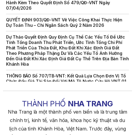
07/04/2026
QUYẾT ĐỊNH 903/QĐ-VNT Vê Việc Công Khai Thực Hiện
Dự Toán Thu – Chi Ngân Sách Quý 2 Năm 2026
Dự Thảo Quyết Định Quy Định Cụ Thể Các Yếu Tố Để Ước
Tính Tổng Doanh Thu Phát Triển, Ước Tính Tổng Chi Phí
Phát Triển Của Thửa Đất, Khu Đất Khi Xác Định Giá Đất
Theo Phương Pháp Thặng Dư Và Các Yếu Tố Ảnh Hưởng
Đến Giá Đất Khi Xác Định Giá Đất Cụ Thể Trên Địa Bàn Tỉnh
Khánh Hòa
THÔNG BÁO Số 707/TB-VNT: Kết Quả Lựa Chọn Đơn Vị Tổ
Chức Đấu Giá Tài Sản Đối Với Mô Tô Nước Cứu Hộ VNT 01
Biển Số KH-0834
THÔNG BÁO Số 706/TB-VNT: Kết Quả Lựa Chọn Đơn Vị Tổ
Chức Đấu Giá Tài Sản Đối Với Ca Nô 200CV VNT 02 Biển
THÀNH PHỐ
NHA TRANG
Số KH-0387
Nha Trang là một thành phố ven biển và là trung tâm
THÔNG BÁO Số 659/TB-VNT Năm 2026 V/v Đính Chính
Thông Báo Số 641/TB-VNT Ngày 18/05/2026 Của Ban
chính trị, kinh tế, văn hóa, khoa học kỹ thuật và du
Quản Lý Vịnh Nha Trang Về Việc Lựa Chọn Tổ Chức Đấu
lịch của tỉnh Khánh Hòa, Việt Nam. Trước đây, vùng
Giá Tài Sản