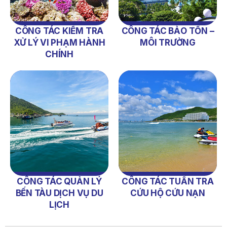
CÔNG TÁC KIỂM TRA
CÔNG TÁC BẢO TỒN –
XỬ LÝ VI PHẠM HÀNH
MÔI TRƯỜNG
CHÍNH
NỘI QUY BẾN THỦY NỘI ĐỊA HÒN MUN
NỘI QUY BẾN THỦY NỘI ĐỊA PHÚ QUÝ
NỘI QUY BẾN THỦY NỘI ĐỊA BẾN TÀU DU LỊCH NHA TRANG
QUYẾT ĐỊNH 939/QĐ-VNT Về Việc Công Khai Thực Hiện
CÔNG TÁC QUẢN LÝ
CÔNG TÁC TUẦN TRA
Dự Toán Thu – Chi Ngân Sách 6 Tháng Đầu Năm 2026
BẾN TÀU DỊCH VỤ DU
CỨU HỘ CỨU NẠN
LỊCH
QUYẾT ĐỊNH 938/QĐ-VNT Về Việc Điều Chỉnh Phụ Lục Ban
Hành Kèm Theo Quyết Định Số 479/QĐ-VNT Ngày
07/04/2026