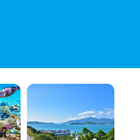
QUYẾT ĐỊNH 939/QĐ-VNT Về Việc
Công Khai Thực Hiện Dự Toán Thu –
Chi Ngân Sách 6 Tháng Đầu Năm 2026
QUYẾT ĐỊNH 938/QĐ-VNT Về Việc
Điều Chỉnh Phụ Lục Ban Hành Kèm
Theo Quyết Định Số 479/QĐ-VNT
Ngày 07/04/2026
QUYẾT ĐỊNH 903/QĐ-VNT Vê Việc
Công Khai Thực Hiện Dự Toán Thu –
Chi Ngân Sách Quý 2 Năm 2026
Dự Thảo Quyết Định Quy Định Cụ Thể
Các Yếu Tố Để Ước Tính Tổng Doanh
Thu Phát Triển, Ước Tính Tổng Chi Phí
Phát Triển Của Thửa Đất, Khu Đất Khi
Xác Định Giá Đất Theo Phương Pháp
Thặng Dư Và Các Yếu Tố Ảnh Hưởng
Đến Giá Đất Khi Xác Định Giá Đất Cụ
Thể Trên Địa Bàn Tỉnh Khánh Hòa
THÔNG BÁO Số 707/TB-VNT: Kết Quả