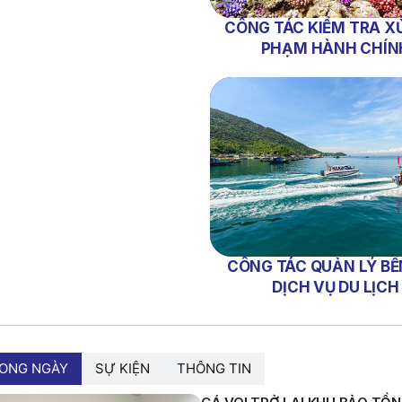
CÔNG TÁC KIỂM TRA XỬ
PHẠM HÀNH CHÍN
CÔNG TÁC QUẢN LÝ BẾ
DỊCH VỤ DU LỊCH
RONG NGÀY
SỰ KIỆN
THÔNG TIN