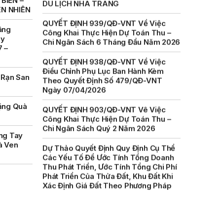
BIỂN –
Công Khai Thực Hiện Dự Toán Thu –
ÊN NHIÊN
Chi Ngân Sách 6 Tháng Đầu Năm 2026
âng
QUYẾT ĐỊNH 938/QĐ-VNT Về Việc
ày
Điều Chỉnh Phụ Lục Ban Hành Kèm
7 –
Theo Quyết Định Số 479/QĐ-VNT
Ngày 07/04/2026
 Rạn San
QUYẾT ĐỊNH 903/QĐ-VNT Vê Việc
Công Khai Thực Hiện Dự Toán Thu –
Chi Ngân Sách Quý 2 Năm 2026
ặng Quà
Dự Thảo Quyết Định Quy Định Cụ Thể
Các Yếu Tố Để Ước Tính Tổng Doanh
ng Tay
Thu Phát Triển, Ước Tính Tổng Chi Phí
à Ven
Phát Triển Của Thửa Đất, Khu Đất Khi
Xác Định Giá Đất Theo Phương Pháp
Thặng Dư Và Các Yếu Tố Ảnh Hưởng
Đến Giá Đất Khi Xác Định Giá Đất Cụ
Thể Trên Địa Bàn Tỉnh Khánh Hòa
THÔNG BÁO Số 707/TB-VNT: Kết Quả
Lựa Chọn Đơn Vị Tổ Chức Đấu Giá Tài