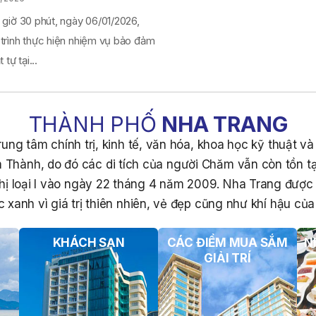
 giờ 30 phút, ngày 06/01/2026,
 trình thực hiện nhiệm vụ bảo đảm
 tự tại...
THÀNH PHỐ
NHA TRANG
ung tâm chính trị, kinh tế, văn hóa, khoa học kỹ thuật v
 Thành, do đó các di tích của người Chăm vẫn còn tồn tạ
hị loại I vào ngày 22 tháng 4 năm 2009. Nha Trang đượ
 xanh vì giá trị thiên nhiên, vẻ đẹp cũng như khí hậu của 
KHÁCH SẠN
CÁC ĐIỂM MUA SẮM
N
GIẢI TRÍ