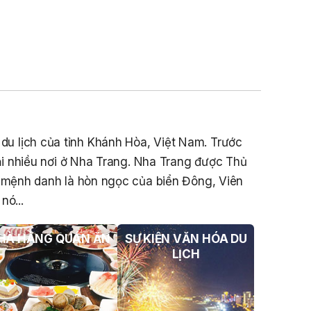
Sản Đối Với Mô Tô Nước Cứu Hộ VNT
01 Biển Số KH-0834
THÔNG BÁO Số 706/TB-VNT: Kết Quả
Lựa Chọn Đơn Vị Tổ Chức Đấu Giá Tài
Sản Đối Với Ca Nô 200CV VNT 02 Biển
Số KH-0387
THÔNG BÁO Số 659/TB-VNT Năm
2026 V/v Đính Chính Thông Báo Số
à du lịch của tỉnh Khánh Hòa, Việt Nam. Trước
641/TB-VNT Ngày 18/05/2026 Của
Ban Quản Lý Vịnh Nha Trang Về Việc
i nhiều nơi ở Nha Trang. Nha Trang được Thủ
Lựa Chọn Tổ Chức Đấu Giá Tài Sản
c mệnh danh là hòn ngọc của biển Đông, Viên
NỘI QUY BẾN THỦY NỘI ĐỊA HÒN MUN
nó...
NỘI QUY BẾN THỦY NỘI ĐỊA PHÚ QUÝ
HÀ HÀNG QUÁN ĂN
SỰ KIỆN VĂN HÓA DU
NỘI QUY BẾN THỦY NỘI ĐỊA BẾN TÀU
LỊCH
DU LỊCH NHA TRANG
QUYẾT ĐỊNH 939/QĐ-VNT Về Việc
Công Khai Thực Hiện Dự Toán Thu –