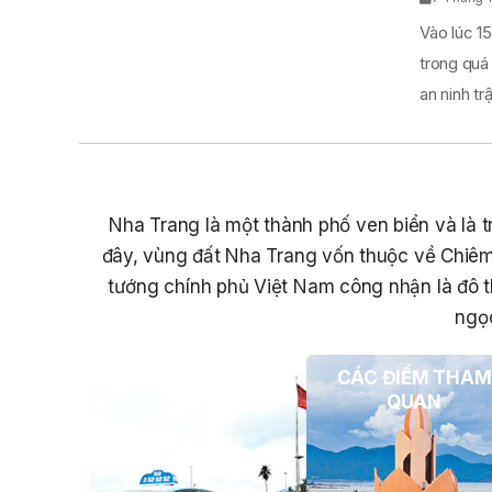
Vào lúc 15
trong quá
an ninh trật
Nha Trang là một thành phố ven biển và là tr
đây, vùng đất Nha Trang vốn thuộc về Chiêm
tướng chính phủ Việt Nam công nhận là đô t
ngọc
PHƯƠNG TIỆN DU
CÁC ĐIỂM THAM
LỊCH
QUAN