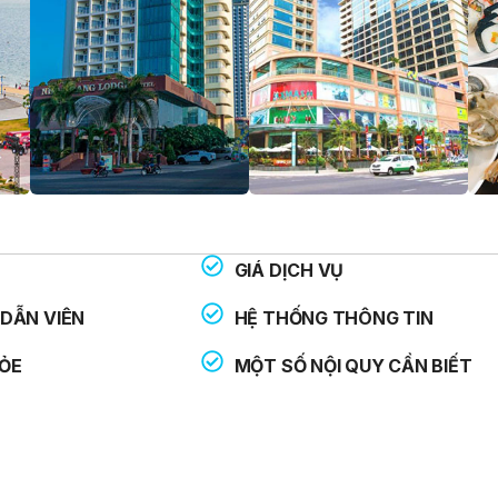
GIÁ DỊCH VỤ
THOẠI HỖ TRỢ:
: 113
DẪN VIÊN
HỆ THỐNG THÔNG TIN
: 114
ỎE
MỘT SỐ NỘI QUY CẦN BIẾT
: 115