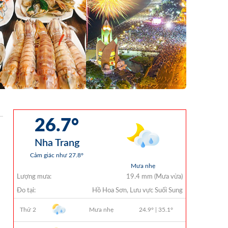
Chi Ngân Sách 6 Tháng Đầu Năm 2026
QUYẾT ĐỊNH 938/QĐ-VNT Về Việc
Điều Chỉnh Phụ Lục Ban Hành Kèm
Theo Quyết Định Số 479/QĐ-VNT
Ngày 07/04/2026
QUYẾT ĐỊNH 903/QĐ-VNT Vê Việc
Công Khai Thực Hiện Dự Toán Thu –
Chi Ngân Sách Quý 2 Năm 2026
Dự Thảo Quyết Định Quy Định Cụ Thể
Các Yếu Tố Để Ước Tính Tổng Doanh
Thu Phát Triển, Ước Tính Tổng Chi Phí
Phát Triển Của Thửa Đất, Khu Đất Khi
Xác Định Giá Đất Theo Phương Pháp
Thặng Dư Và Các Yếu Tố Ảnh Hưởng
Đến Giá Đất Khi Xác Định Giá Đất Cụ
Thể Trên Địa Bàn Tỉnh Khánh Hòa
THÔNG BÁO Số 707/TB-VNT: Kết Quả
Lựa Chọn Đơn Vị Tổ Chức Đấu Giá Tài
Sản Đối Với Mô Tô Nước Cứu Hộ VNT