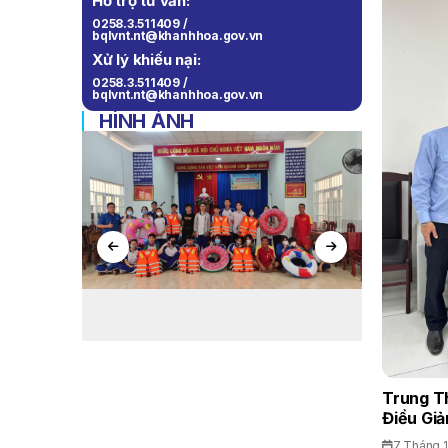
Hỗ trợ tư vấn:
0258.3.511409 /
bqlvnt.nt@khanhhoa.gov.vn
Xử lý khiếu nại:
0258.3.511409 /
bqlvnt.nt@khanhhoa.gov.vn
HÌNH ẢNH
Trung T
Điều Giả
7 Tháng 1