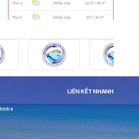
01 Biển Số KH-0834
THÔNG BÁO Số 706/TB-VNT: Kết Quả
Lựa Chọn Đơn Vị Tổ Chức Đấu Giá Tài
Sản Đối Với Ca Nô 200CV VNT 02 Biển
Số KH-0387
THÔNG BÁO Số 659/TB-VNT Năm
2026 V/v Đính Chính Thông Báo Số
641/TB-VNT Ngày 18/05/2026 Của
Ban Quản Lý Vịnh Nha Trang Về Việc
Lựa Chọn Tổ Chức Đấu Giá Tài Sản
NỘI QUY BẾN THỦY NỘI ĐỊA HÒN MUN
LIÊN KẾT NHANH
NỘI QUY BẾN THỦY NỘI ĐỊA PHÚ QUÝ
NỘI QUY BẾN THỦY NỘI ĐỊA BẾN TÀU
hính
DU LỊCH NHA TRANG
QUYẾT ĐỊNH 939/QĐ-VNT Về Việc
Công Khai Thực Hiện Dự Toán Thu –
Chi Ngân Sách 6 Tháng Đầu Năm 2026