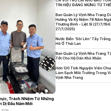
CÁ VOI TRỞ LẠI KHU BẢO TỒN 
TÍN HIỆU ĐÁNG MỪNG TỪ THI
Ban Quản Lý Vịnh Nha Trang D
Hương Và Kỷ Niệm 78 Năm Ng
Thương Binh - Liệt Sĩ (27/7/194
27/7/2025)
Nước Biển 'sôi Lên' Tẩy Trắng
Hô Ở Thái Lan
Ban Quản Lý Vịnh Nha Trang T
Tết Cho Hộ Dân Khó Khăn
Hơn 120 Tình Nguyện Viên Chu
Làm Sạch Môi Trường Trong V
Vịnh Nha Trang
hực, Trách Nhiệm Từ Những
n Dị Đầu Năm Mới
, 2026