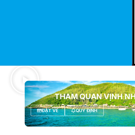
THAM QUAN VỊNH N
ĐẶT VÉ
QUY ĐỊNH