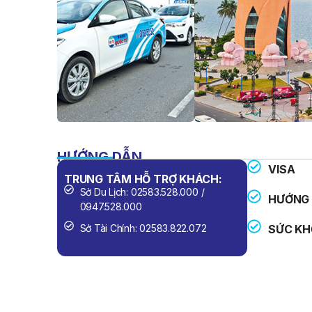
HƯỚNG DẪN
VISA
TRUNG TÂM HỖ TRỢ KHÁCH:
SỐ ĐIỆN 
Sở Du Lịch: 02583.528.000 /
Công An
HƯỚNG 
0947.528.000
Cứu Hỏa
Sở Tài Chính: 02583.822.072
SỨC KH
Cấp Cứu