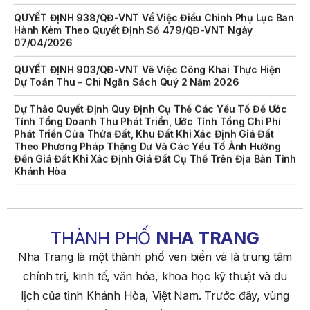
QUYẾT ĐỊNH 938/QĐ-VNT Về Việc Điều Chỉnh Phụ Lục Ban
Hành Kèm Theo Quyết Định Số 479/QĐ-VNT Ngày
07/04/2026
QUYẾT ĐỊNH 903/QĐ-VNT Vê Việc Công Khai Thực Hiện
Dự Toán Thu – Chi Ngân Sách Quý 2 Năm 2026
Dự Thảo Quyết Định Quy Định Cụ Thể Các Yếu Tố Để Ước
Tính Tổng Doanh Thu Phát Triển, Ước Tính Tổng Chi Phí
Phát Triển Của Thửa Đất, Khu Đất Khi Xác Định Giá Đất
Theo Phương Pháp Thặng Dư Và Các Yếu Tố Ảnh Hưởng
Đến Giá Đất Khi Xác Định Giá Đất Cụ Thể Trên Địa Bàn Tỉnh
Khánh Hòa
THÔNG BÁO Số 707/TB-VNT: Kết Quả Lựa Chọn Đơn Vị Tổ
Chức Đấu Giá Tài Sản Đối Với Mô Tô Nước Cứu Hộ VNT 01
Biển Số KH-0834
THÀNH PHỐ
NHA TRANG
THÔNG BÁO Số 706/TB-VNT: Kết Quả Lựa Chọn Đơn Vị Tổ
Chức Đấu Giá Tài Sản Đối Với Ca Nô 200CV VNT 02 Biển
Nha Trang là một thành phố ven biển và là trung tâm
Số KH-0387
chính trị, kinh tế, văn hóa, khoa học kỹ thuật và du
THÔNG BÁO Số 659/TB-VNT Năm 2026 V/v Đính Chính
lịch của tỉnh Khánh Hòa, Việt Nam. Trước đây, vùng
Thông Báo Số 641/TB-VNT Ngày 18/05/2026 Của Ban