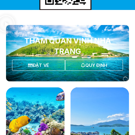
THAM QUAN VỊNH NHA
TRANG
ĐẶT VÉ
QUY ĐỊNH