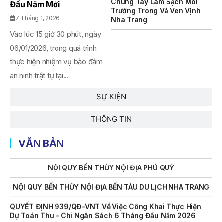
Chung Tay Làm Sạch Môi
Đầu Năm Mới
Trường Trong Và Ven Vịnh
THÔNG BÁO Số 707/TB-VNT: Kết Quả Lựa Chọn Đơn Vị Tổ
7 Tháng 1, 2026
Nha Trang
Chức Đấu Giá Tài Sản Đối Với Mô Tô Nước Cứu Hộ VNT 01
Vào lúc 15 giờ 30 phút, ngày
Biển Số KH-0834
06/01/2026, trong quá trình
THÔNG BÁO Số 706/TB-VNT: Kết Quả Lựa Chọn Đơn Vị Tổ
thực hiện nhiệm vụ bảo đảm
Chức Đấu Giá Tài Sản Đối Với Ca Nô 200CV VNT 02 Biển
Số KH-0387
an ninh trật tự tại...
THÔNG BÁO Số 659/TB-VNT Năm 2026 V/v Đính Chính
SỰ KIỆN
Thông Báo Số 641/TB-VNT Ngày 18/05/2026 Của Ban
Quản Lý Vịnh Nha Trang Về Việc Lựa Chọn Tổ Chức Đấu
Giá Tài Sản
THÔNG TIN
NỘI QUY BẾN THỦY NỘI ĐỊA HÒN MUN
VĂN BẢN
NỘI QUY BẾN THỦY NỘI ĐỊA PHÚ QUÝ
NỘI QUY BẾN THỦY NỘI ĐỊA BẾN TÀU DU LỊCH NHA TRANG
QUYẾT ĐỊNH 939/QĐ-VNT Về Việc Công Khai Thực Hiện
Dự Toán Thu – Chi Ngân Sách 6 Tháng Đầu Năm 2026