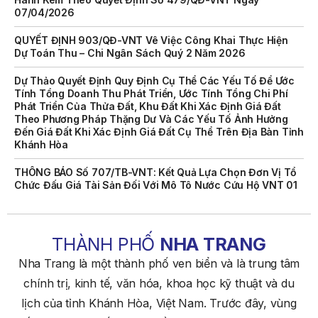
QUYẾT ĐỊNH 903/QĐ-VNT Vê Việc Công Khai Thực Hiện
Dự Toán Thu – Chi Ngân Sách Quý 2 Năm 2026
Dự Thảo Quyết Định Quy Định Cụ Thể Các Yếu Tố Để Ước
Tính Tổng Doanh Thu Phát Triển, Ước Tính Tổng Chi Phí
Phát Triển Của Thửa Đất, Khu Đất Khi Xác Định Giá Đất
Theo Phương Pháp Thặng Dư Và Các Yếu Tố Ảnh Hưởng
Đến Giá Đất Khi Xác Định Giá Đất Cụ Thể Trên Địa Bàn Tỉnh
Khánh Hòa
THÔNG BÁO Số 707/TB-VNT: Kết Quả Lựa Chọn Đơn Vị Tổ
Chức Đấu Giá Tài Sản Đối Với Mô Tô Nước Cứu Hộ VNT 01
Biển Số KH-0834
THÔNG BÁO Số 706/TB-VNT: Kết Quả Lựa Chọn Đơn Vị Tổ
Chức Đấu Giá Tài Sản Đối Với Ca Nô 200CV VNT 02 Biển
Số KH-0387
THÀNH PHỐ
NHA TRANG
THÔNG BÁO Số 659/TB-VNT Năm 2026 V/v Đính Chính
Nha Trang là một thành phố ven biển và là trung tâm
Thông Báo Số 641/TB-VNT Ngày 18/05/2026 Của Ban
chính trị, kinh tế, văn hóa, khoa học kỹ thuật và du
Quản Lý Vịnh Nha Trang Về Việc Lựa Chọn Tổ Chức Đấu
Giá Tài Sản
lịch của tỉnh Khánh Hòa, Việt Nam. Trước đây, vùng