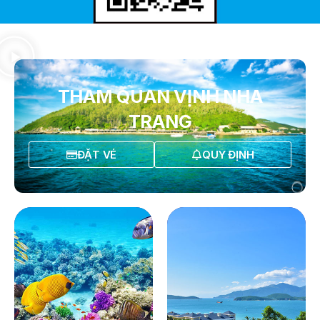
THAM QUAN VỊNH NHA
TRANG
ĐẶT VÉ
QUY ĐỊNH