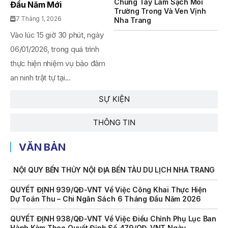
Chung Tay Làm Sạch Môi
Chức Đấu Giá Tài Sản Đối Với Mô Tô Nước Cứu Hộ VNT 01
Đầu Năm Mới
Trường Trong Và Ven Vịnh
Biển Số KH-0834
7 Tháng 1, 2026
Nha Trang
THÔNG BÁO Số 706/TB-VNT: Kết Quả Lựa Chọn Đơn Vị Tổ
Vào lúc 15 giờ 30 phút, ngày
Chức Đấu Giá Tài Sản Đối Với Ca Nô 200CV VNT 02 Biển
06/01/2026, trong quá trình
Số KH-0387
thực hiện nhiệm vụ bảo đảm
THÔNG BÁO Số 659/TB-VNT Năm 2026 V/v Đính Chính
an ninh trật tự tại...
Thông Báo Số 641/TB-VNT Ngày 18/05/2026 Của Ban
Quản Lý Vịnh Nha Trang Về Việc Lựa Chọn Tổ Chức Đấu
Giá Tài Sản
SỰ KIỆN
NỘI QUY BẾN THỦY NỘI ĐỊA HÒN MUN
THÔNG TIN
NỘI QUY BẾN THỦY NỘI ĐỊA PHÚ QUÝ
VĂN BẢN
NỘI QUY BẾN THỦY NỘI ĐỊA BẾN TÀU DU LỊCH NHA TRANG
QUYẾT ĐỊNH 939/QĐ-VNT Về Việc Công Khai Thực Hiện
Dự Toán Thu – Chi Ngân Sách 6 Tháng Đầu Năm 2026
QUYẾT ĐỊNH 938/QĐ-VNT Về Việc Điều Chỉnh Phụ Lục Ban
Hành Kèm Theo Quyết Định Số 479/QĐ-VNT Ngày
07/04/2026