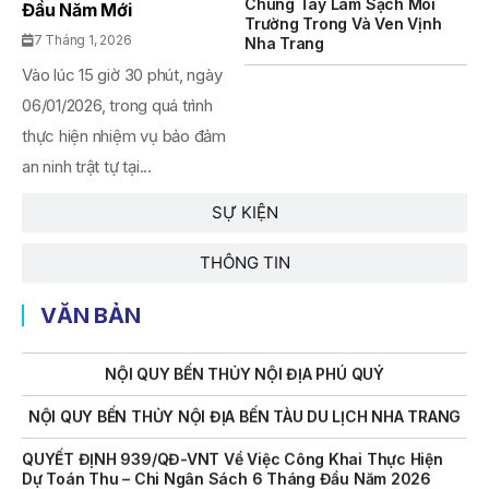
Chung Tay Làm Sạch Môi
Đầu Năm Mới
Trường Trong Và Ven Vịnh
THÔNG BÁO Số 707/TB-VNT: Kết Quả Lựa Chọn Đơn Vị Tổ
7 Tháng 1, 2026
Nha Trang
Chức Đấu Giá Tài Sản Đối Với Mô Tô Nước Cứu Hộ VNT 01
Vào lúc 15 giờ 30 phút, ngày
Biển Số KH-0834
06/01/2026, trong quá trình
THÔNG BÁO Số 706/TB-VNT: Kết Quả Lựa Chọn Đơn Vị Tổ
thực hiện nhiệm vụ bảo đảm
Chức Đấu Giá Tài Sản Đối Với Ca Nô 200CV VNT 02 Biển
Số KH-0387
an ninh trật tự tại...
THÔNG BÁO Số 659/TB-VNT Năm 2026 V/v Đính Chính
SỰ KIỆN
Thông Báo Số 641/TB-VNT Ngày 18/05/2026 Của Ban
Quản Lý Vịnh Nha Trang Về Việc Lựa Chọn Tổ Chức Đấu
THÔNG TIN
Giá Tài Sản
NỘI QUY BẾN THỦY NỘI ĐỊA HÒN MUN
VĂN BẢN
NỘI QUY BẾN THỦY NỘI ĐỊA PHÚ QUÝ
NỘI QUY BẾN THỦY NỘI ĐỊA BẾN TÀU DU LỊCH NHA TRANG
QUYẾT ĐỊNH 939/QĐ-VNT Về Việc Công Khai Thực Hiện
Dự Toán Thu – Chi Ngân Sách 6 Tháng Đầu Năm 2026