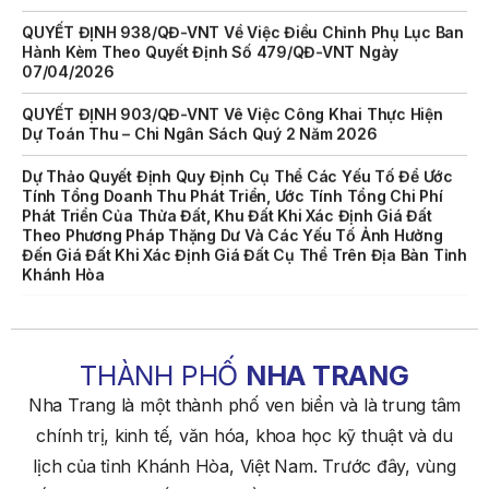
QUYẾT ĐỊNH 938/QĐ-VNT Về Việc Điều Chỉnh Phụ Lục Ban
Hành Kèm Theo Quyết Định Số 479/QĐ-VNT Ngày
07/04/2026
QUYẾT ĐỊNH 903/QĐ-VNT Vê Việc Công Khai Thực Hiện
Dự Toán Thu – Chi Ngân Sách Quý 2 Năm 2026
Dự Thảo Quyết Định Quy Định Cụ Thể Các Yếu Tố Để Ước
Tính Tổng Doanh Thu Phát Triển, Ước Tính Tổng Chi Phí
Phát Triển Của Thửa Đất, Khu Đất Khi Xác Định Giá Đất
Theo Phương Pháp Thặng Dư Và Các Yếu Tố Ảnh Hưởng
Đến Giá Đất Khi Xác Định Giá Đất Cụ Thể Trên Địa Bàn Tỉnh
Khánh Hòa
THÔNG BÁO Số 707/TB-VNT: Kết Quả Lựa Chọn Đơn Vị Tổ
Chức Đấu Giá Tài Sản Đối Với Mô Tô Nước Cứu Hộ VNT 01
Biển Số KH-0834
THÀNH PHỐ
NHA TRANG
THÔNG BÁO Số 706/TB-VNT: Kết Quả Lựa Chọn Đơn Vị Tổ
Chức Đấu Giá Tài Sản Đối Với Ca Nô 200CV VNT 02 Biển
Nha Trang là một thành phố ven biển và là trung tâm
Số KH-0387
chính trị, kinh tế, văn hóa, khoa học kỹ thuật và du
THÔNG BÁO Số 659/TB-VNT Năm 2026 V/v Đính Chính
lịch của tỉnh Khánh Hòa, Việt Nam. Trước đây, vùng
Thông Báo Số 641/TB-VNT Ngày 18/05/2026 Của Ban