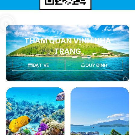
THAM QUAN VỊNH NHA
TRANG
ĐẶT VÉ
QUY ĐỊNH