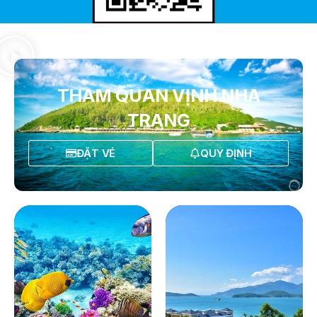
THAM QUAN VỊNH NHA
TRANG
ĐẶT VÉ
QUY ĐỊNH