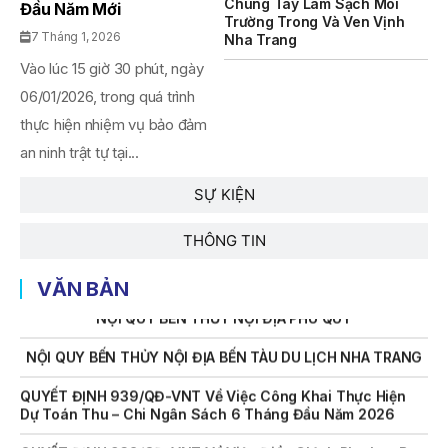
Chung Tay Làm Sạch Môi
Đầu Năm Mới
THÔNG BÁO Số 707/TB-VNT: Kết Quả Lựa Chọn Đơn Vị Tổ
Trường Trong Và Ven Vịnh
Chức Đấu Giá Tài Sản Đối Với Mô Tô Nước Cứu Hộ VNT 01
7 Tháng 1, 2026
Nha Trang
Biển Số KH-0834
Vào lúc 15 giờ 30 phút, ngày
THÔNG BÁO Số 706/TB-VNT: Kết Quả Lựa Chọn Đơn Vị Tổ
06/01/2026, trong quá trình
Chức Đấu Giá Tài Sản Đối Với Ca Nô 200CV VNT 02 Biển
Số KH-0387
thực hiện nhiệm vụ bảo đảm
an ninh trật tự tại...
THÔNG BÁO Số 659/TB-VNT Năm 2026 V/v Đính Chính
Thông Báo Số 641/TB-VNT Ngày 18/05/2026 Của Ban
SỰ KIỆN
Quản Lý Vịnh Nha Trang Về Việc Lựa Chọn Tổ Chức Đấu
Giá Tài Sản
THÔNG TIN
NỘI QUY BẾN THỦY NỘI ĐỊA HÒN MUN
VĂN BẢN
NỘI QUY BẾN THỦY NỘI ĐỊA PHÚ QUÝ
NỘI QUY BẾN THỦY NỘI ĐỊA BẾN TÀU DU LỊCH NHA TRANG
QUYẾT ĐỊNH 939/QĐ-VNT Về Việc Công Khai Thực Hiện
Dự Toán Thu – Chi Ngân Sách 6 Tháng Đầu Năm 2026
QUYẾT ĐỊNH 938/QĐ-VNT Về Việc Điều Chỉnh Phụ Lục Ban
Hành Kèm Theo Quyết Định Số 479/QĐ-VNT Ngày