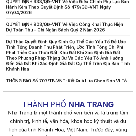
07/04/2026
QUYẾT ĐỊNH 903/QĐ-VNT Vê Việc Công Khai Thực Hiện
Dự Toán Thu – Chi Ngân Sách Quý 2 Năm 2026
Dự Thảo Quyết Định Quy Định Cụ Thể Các Yếu Tố Để Ước
Tính Tổng Doanh Thu Phát Triển, Ước Tính Tổng Chi Phí
Phát Triển Của Thửa Đất, Khu Đất Khi Xác Định Giá Đất
Theo Phương Pháp Thặng Dư Và Các Yếu Tố Ảnh Hưởng
Đến Giá Đất Khi Xác Định Giá Đất Cụ Thể Trên Địa Bàn Tỉnh
Khánh Hòa
THÔNG BÁO Số 707/TB-VNT: Kết Quả Lựa Chọn Đơn Vị Tổ
Chức Đấu Giá Tài Sản Đối Với Mô Tô Nước Cứu Hộ VNT 01
Biển Số KH-0834
THÔNG BÁO Số 706/TB-VNT: Kết Quả Lựa Chọn Đơn Vị Tổ
Chức Đấu Giá Tài Sản Đối Với Ca Nô 200CV VNT 02 Biển
THÀNH PHỐ
NHA TRANG
Số KH-0387
Nha Trang là một thành phố ven biển và là trung tâm
THÔNG BÁO Số 659/TB-VNT Năm 2026 V/v Đính Chính
chính trị, kinh tế, văn hóa, khoa học kỹ thuật và du
Thông Báo Số 641/TB-VNT Ngày 18/05/2026 Của Ban
lịch của tỉnh Khánh Hòa, Việt Nam. Trước đây, vùng
Quản Lý Vịnh Nha Trang Về Việc Lựa Chọn Tổ Chức Đấu
Giá Tài Sản