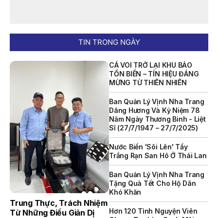
NỘI QUY BẾN THỦY NỘI ĐỊA HÒN MUN
NỘI QUY BẾN THỦY NỘI ĐỊA PHÚ QUÝ
TIN TRONG NGÀY
NỘI QUY BẾN THỦY NỘI ĐỊA BẾN TÀU DU LỊCH NHA TRANG
CÁ VOI TRỞ LẠI KHU BẢO
QUYẾT ĐỊNH 939/QĐ-VNT Về Việc Công Khai Thực Hiện
TỒN BIỂN – TÍN HIỆU ĐÁNG
Dự Toán Thu – Chi Ngân Sách 6 Tháng Đầu Năm 2026
MỪNG TỪ THIÊN NHIÊN
QUYẾT ĐỊNH 938/QĐ-VNT Về Việc Điều Chỉnh Phụ Lục Ban
Ban Quản Lý Vịnh Nha Trang
Hành Kèm Theo Quyết Định Số 479/QĐ-VNT Ngày
Dâng Hương Và Kỷ Niệm 78
07/04/2026
Năm Ngày Thương Binh - Liệt
Sĩ (27/7/1947 – 27/7/2025)
QUYẾT ĐỊNH 903/QĐ-VNT Vê Việc Công Khai Thực Hiện
Dự Toán Thu – Chi Ngân Sách Quý 2 Năm 2026
Nước Biển 'sôi Lên' Tẩy
Trắng Rạn San Hô Ở Thái Lan
Dự Thảo Quyết Định Quy Định Cụ Thể Các Yếu Tố Để Ước
Tính Tổng Doanh Thu Phát Triển, Ước Tính Tổng Chi Phí
Ban Quản Lý Vịnh Nha Trang
Phát Triển Của Thửa Đất, Khu Đất Khi Xác Định Giá Đất
Tặng Quà Tết Cho Hộ Dân
Theo Phương Pháp Thặng Dư Và Các Yếu Tố Ảnh Hưởng
Khó Khăn
Đến Giá Đất Khi Xác Định Giá Đất Cụ Thể Trên Địa Bàn Tỉnh
Trung Thực, Trách Nhiệm
Khánh Hòa
Hơn 120 Tình Nguyện Viên
Từ Những Điều Giản Dị