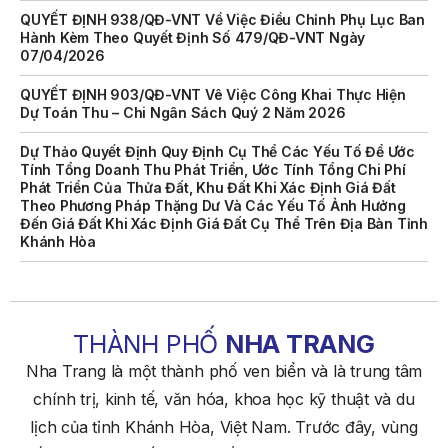
Hành Kèm Theo Quyết Định Số 479/QĐ-VNT Ngày
07/04/2026
QUYẾT ĐỊNH 903/QĐ-VNT Vê Việc Công Khai Thực Hiện
Dự Toán Thu – Chi Ngân Sách Quý 2 Năm 2026
Dự Thảo Quyết Định Quy Định Cụ Thể Các Yếu Tố Để Ước
Tính Tổng Doanh Thu Phát Triển, Ước Tính Tổng Chi Phí
Phát Triển Của Thửa Đất, Khu Đất Khi Xác Định Giá Đất
Theo Phương Pháp Thặng Dư Và Các Yếu Tố Ảnh Hưởng
Đến Giá Đất Khi Xác Định Giá Đất Cụ Thể Trên Địa Bàn Tỉnh
Khánh Hòa
THÔNG BÁO Số 707/TB-VNT: Kết Quả Lựa Chọn Đơn Vị Tổ
Chức Đấu Giá Tài Sản Đối Với Mô Tô Nước Cứu Hộ VNT 01
Biển Số KH-0834
THÔNG BÁO Số 706/TB-VNT: Kết Quả Lựa Chọn Đơn Vị Tổ
THÀNH PHỐ
NHA TRANG
Chức Đấu Giá Tài Sản Đối Với Ca Nô 200CV VNT 02 Biển
Nha Trang là một thành phố ven biển và là trung tâm
Số KH-0387
chính trị, kinh tế, văn hóa, khoa học kỹ thuật và du
THÔNG BÁO Số 659/TB-VNT Năm 2026 V/v Đính Chính
lịch của tỉnh Khánh Hòa, Việt Nam. Trước đây, vùng
Thông Báo Số 641/TB-VNT Ngày 18/05/2026 Của Ban
Quản Lý Vịnh Nha Trang Về Việc Lựa Chọn Tổ Chức Đấu