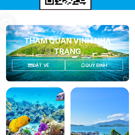
THAM QUAN VỊNH NHA
TRANG
ĐẶT VÉ
QUY ĐỊNH