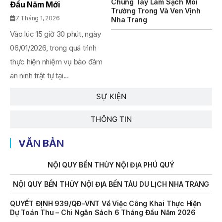
Chung Tay Làm Sạch Môi
Đầu Năm Mới
Trường Trong Và Ven Vịnh
THÔNG BÁO Số 707/TB-VNT: Kết Quả Lựa Chọn Đơn Vị Tổ
7 Tháng 1, 2026
Nha Trang
Chức Đấu Giá Tài Sản Đối Với Mô Tô Nước Cứu Hộ VNT 01
Biển Số KH-0834
Vào lúc 15 giờ 30 phút, ngày
06/01/2026, trong quá trình
THÔNG BÁO Số 706/TB-VNT: Kết Quả Lựa Chọn Đơn Vị Tổ
thực hiện nhiệm vụ bảo đảm
Chức Đấu Giá Tài Sản Đối Với Ca Nô 200CV VNT 02 Biển
Số KH-0387
an ninh trật tự tại...
THÔNG BÁO Số 659/TB-VNT Năm 2026 V/v Đính Chính
SỰ KIỆN
Thông Báo Số 641/TB-VNT Ngày 18/05/2026 Của Ban
Quản Lý Vịnh Nha Trang Về Việc Lựa Chọn Tổ Chức Đấu
Giá Tài Sản
THÔNG TIN
NỘI QUY BẾN THỦY NỘI ĐỊA HÒN MUN
VĂN BẢN
NỘI QUY BẾN THỦY NỘI ĐỊA PHÚ QUÝ
NỘI QUY BẾN THỦY NỘI ĐỊA BẾN TÀU DU LỊCH NHA TRANG
QUYẾT ĐỊNH 939/QĐ-VNT Về Việc Công Khai Thực Hiện
Dự Toán Thu – Chi Ngân Sách 6 Tháng Đầu Năm 2026
QUYẾT ĐỊNH 938/QĐ-VNT Về Việc Điều Chỉnh Phụ Lục Ban