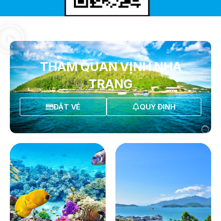
THAM QUAN VỊNH NHA
TRANG
ĐẶT VÉ
QUY ĐỊNH