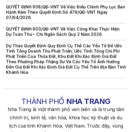
QUYẾT ĐỊNH 938/QĐ-VNT Về Việc Điều Chỉnh Phụ Lục Ban
Hành Kèm Theo Quyết Định Số 479/QĐ-VNT Ngày
07/04/2026
QUYẾT ĐỊNH 903/QĐ-VNT Vê Việc Công Khai Thực Hiện
Dự Toán Thu – Chi Ngân Sách Quý 2 Năm 2026
Dự Thảo Quyết Định Quy Định Cụ Thể Các Yếu Tố Để Ước
Tính Tổng Doanh Thu Phát Triển, Ước Tính Tổng Chi Phí
Phát Triển Của Thửa Đất, Khu Đất Khi Xác Định Giá Đất
Theo Phương Pháp Thặng Dư Và Các Yếu Tố Ảnh Hưởng
Đến Giá Đất Khi Xác Định Giá Đất Cụ Thể Trên Địa Bàn Tỉnh
Khánh Hòa
THÔNG BÁO Số 707/TB-VNT: Kết Quả Lựa Chọn Đơn Vị Tổ
Chức Đấu Giá Tài Sản Đối Với Mô Tô Nước Cứu Hộ VNT 01
Biển Số KH-0834
THÔNG BÁO Số 706/TB-VNT: Kết Quả Lựa Chọn Đơn Vị Tổ
THÀNH PHỐ
NHA TRANG
Chức Đấu Giá Tài Sản Đối Với Ca Nô 200CV VNT 02 Biển
Nha Trang là một thành phố ven biển và là trung tâm
Số KH-0387
chính trị, kinh tế, văn hóa, khoa học kỹ thuật và du
THÔNG BÁO Số 659/TB-VNT Năm 2026 V/v Đính Chính
lịch của tỉnh Khánh Hòa, Việt Nam. Trước đây, vùng
Thông Báo Số 641/TB-VNT Ngày 18/05/2026 Của Ban
Quản Lý Vịnh Nha Trang Về Việc Lựa Chọn Tổ Chức Đấu