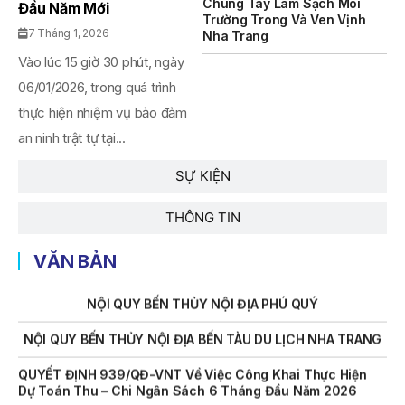
Chung Tay Làm Sạch Môi
Đầu Năm Mới
Trường Trong Và Ven Vịnh
THÔNG BÁO Số 707/TB-VNT: Kết Quả Lựa Chọn Đơn Vị Tổ
7 Tháng 1, 2026
Nha Trang
Chức Đấu Giá Tài Sản Đối Với Mô Tô Nước Cứu Hộ VNT 01
Biển Số KH-0834
Vào lúc 15 giờ 30 phút, ngày
06/01/2026, trong quá trình
THÔNG BÁO Số 706/TB-VNT: Kết Quả Lựa Chọn Đơn Vị Tổ
thực hiện nhiệm vụ bảo đảm
Chức Đấu Giá Tài Sản Đối Với Ca Nô 200CV VNT 02 Biển
Số KH-0387
an ninh trật tự tại...
THÔNG BÁO Số 659/TB-VNT Năm 2026 V/v Đính Chính
SỰ KIỆN
Thông Báo Số 641/TB-VNT Ngày 18/05/2026 Của Ban
Quản Lý Vịnh Nha Trang Về Việc Lựa Chọn Tổ Chức Đấu
Giá Tài Sản
THÔNG TIN
NỘI QUY BẾN THỦY NỘI ĐỊA HÒN MUN
VĂN BẢN
NỘI QUY BẾN THỦY NỘI ĐỊA PHÚ QUÝ
NỘI QUY BẾN THỦY NỘI ĐỊA BẾN TÀU DU LỊCH NHA TRANG
QUYẾT ĐỊNH 939/QĐ-VNT Về Việc Công Khai Thực Hiện
Dự Toán Thu – Chi Ngân Sách 6 Tháng Đầu Năm 2026