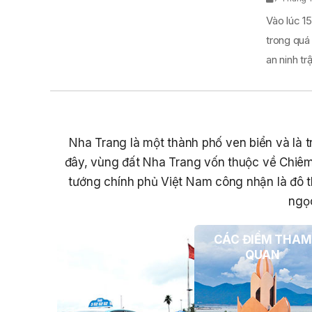
Vào lúc 15
trong quá
an ninh trật
Nha Trang là một thành phố ven biển và là tr
đây, vùng đất Nha Trang vốn thuộc về Chiêm
tướng chính phủ Việt Nam công nhận là đô t
ngọc
PHƯƠNG TIỆN DU
CÁC ĐIỂM THAM
LỊCH
QUAN