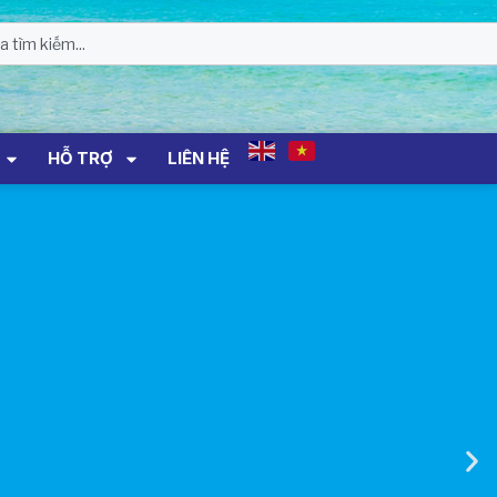
Sản Đối Với Mô Tô Nước Cứu Hộ VNT
01 Biển Số KH-0834
THÔNG BÁO Số 706/TB-VNT: Kết Quả
Lựa Chọn Đơn Vị Tổ Chức Đấu Giá Tài
Sản Đối Với Ca Nô 200CV VNT 02 Biển
Số KH-0387
HỖ TRỢ
LIÊN HỆ
THÔNG BÁO Số 659/TB-VNT Năm
2026 V/v Đính Chính Thông Báo Số
641/TB-VNT Ngày 18/05/2026 Của
Ban Quản Lý Vịnh Nha Trang Về Việc
Lựa Chọn Tổ Chức Đấu Giá Tài Sản
NỘI QUY BẾN THỦY NỘI ĐỊA HÒN MUN
NỘI QUY BẾN THỦY NỘI ĐỊA PHÚ QUÝ
NỘI QUY BẾN THỦY NỘI ĐỊA BẾN TÀU
DU LỊCH NHA TRANG
QUYẾT ĐỊNH 939/QĐ-VNT Về Việc
Công Khai Thực Hiện Dự Toán Thu –