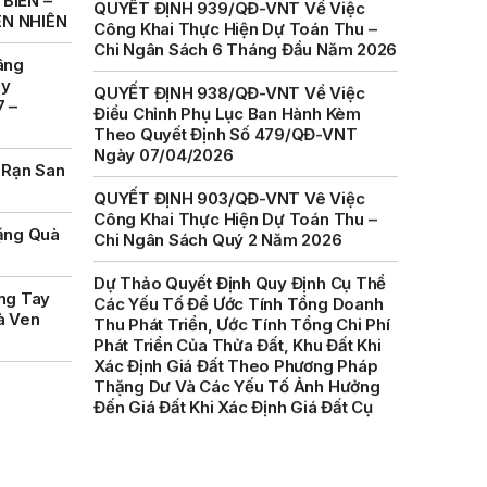
BIỂN –
ÊN NHIÊN
QUYẾT ĐỊNH 938/QĐ-VNT Về Việc
Điều Chỉnh Phụ Lục Ban Hành Kèm
âng
Theo Quyết Định Số 479/QĐ-VNT
ày
Ngày 07/04/2026
7 –
QUYẾT ĐỊNH 903/QĐ-VNT Vê Việc
Công Khai Thực Hiện Dự Toán Thu –
 Rạn San
Chi Ngân Sách Quý 2 Năm 2026
Dự Thảo Quyết Định Quy Định Cụ Thể
ặng Quà
Các Yếu Tố Để Ước Tính Tổng Doanh
Thu Phát Triển, Ước Tính Tổng Chi Phí
Phát Triển Của Thửa Đất, Khu Đất Khi
ng Tay
Xác Định Giá Đất Theo Phương Pháp
à Ven
Thặng Dư Và Các Yếu Tố Ảnh Hưởng
Đến Giá Đất Khi Xác Định Giá Đất Cụ
Thể Trên Địa Bàn Tỉnh Khánh Hòa
THÔNG BÁO Số 707/TB-VNT: Kết Quả
Lựa Chọn Đơn Vị Tổ Chức Đấu Giá Tài
Sản Đối Với Mô Tô Nước Cứu Hộ VNT
01 Biển Số KH-0834