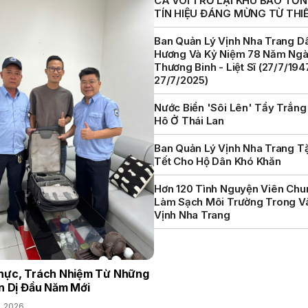
CÁ VOI TRỞ LẠI KHU BẢO TỒN 
TÍN HIỆU ĐÁNG MỪNG TỪ THI
Ban Quản Lý Vịnh Nha Trang D
Hương Và Kỷ Niệm 78 Năm Ng
Thương Binh - Liệt Sĩ (27/7/194
27/7/2025)
Nước Biển 'sôi Lên' Tẩy Trắng
Hô Ở Thái Lan
Ban Quản Lý Vịnh Nha Trang T
Tết Cho Hộ Dân Khó Khăn
Hơn 120 Tình Nguyện Viên Chu
Làm Sạch Môi Trường Trong V
Vịnh Nha Trang
hực, Trách Nhiệm Từ Những
n Dị Đầu Năm Mới
, 2026