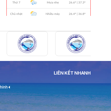
THÔNG BÁO Số 706/TB-VNT: Kết Quả
Lựa Chọn Đơn Vị Tổ Chức Đấu Giá Tài
Sản Đối Với Ca Nô 200CV VNT 02 Biển
Số KH-0387
THÔNG BÁO Số 659/TB-VNT Năm
2026 V/v Đính Chính Thông Báo Số
641/TB-VNT Ngày 18/05/2026 Của
Ban Quản Lý Vịnh Nha Trang Về Việc
Lựa Chọn Tổ Chức Đấu Giá Tài Sản
NỘI QUY BẾN THỦY NỘI ĐỊA HÒN MUN
NỘI QUY BẾN THỦY NỘI ĐỊA PHÚ QUÝ
LIÊN KẾT NHANH
NỘI QUY BẾN THỦY NỘI ĐỊA BẾN TÀU
DU LỊCH NHA TRANG
hính
QUYẾT ĐỊNH 939/QĐ-VNT Về Việc
Công Khai Thực Hiện Dự Toán Thu –
Chi Ngân Sách 6 Tháng Đầu Năm 2026
QUYẾT ĐỊNH 938/QĐ-VNT Về Việc