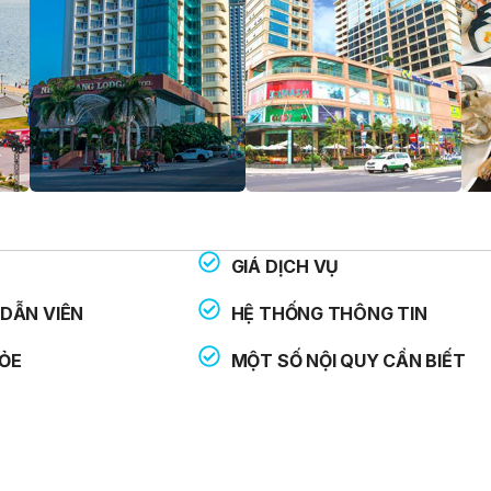
GIÁ DỊCH VỤ
THOẠI HỖ TRỢ:
: 113
DẪN VIÊN
HỆ THỐNG THÔNG TIN
: 114
ỎE
MỘT SỐ NỘI QUY CẦN BIẾT
: 115