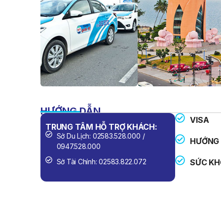
HƯỚNG DẪN
VISA
TRUNG TÂM HỖ TRỢ KHÁCH:
SỐ ĐIỆN 
Sở Du Lịch: 02583.528.000 /
Công An
HƯỚNG 
0947.528.000
Cứu Hỏa
Sở Tài Chính: 02583.822.072
SỨC KH
Cấp Cứu