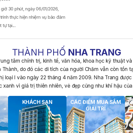
 giờ 30 phút, ngày 06/01/2026,
 trình thực hiện nhiệm vụ bảo đảm
 tự tại...
THÀNH PHỐ
NHA TRANG
ung tâm chính trị, kinh tế, văn hóa, khoa học kỹ thuật v
 Thành, do đó các di tích của người Chăm vẫn còn tồn tạ
hị loại I vào ngày 22 tháng 4 năm 2009. Nha Trang đượ
 xanh vì giá trị thiên nhiên, vẻ đẹp cũng như khí hậu của 
KHÁCH SẠN
CÁC ĐIỂM MUA SẮM
N
GIẢI TRÍ