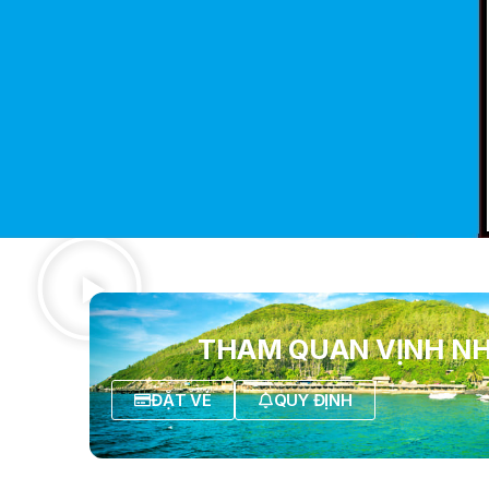
THAM QUAN VỊNH N
ĐẶT VÉ
QUY ĐỊNH