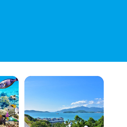
Chi Ngân Sách 6 Tháng Đầu Năm 2026
QUYẾT ĐỊNH 938/QĐ-VNT Về Việc
Điều Chỉnh Phụ Lục Ban Hành Kèm
Theo Quyết Định Số 479/QĐ-VNT
Ngày 07/04/2026
QUYẾT ĐỊNH 903/QĐ-VNT Vê Việc
Công Khai Thực Hiện Dự Toán Thu –
Chi Ngân Sách Quý 2 Năm 2026
Dự Thảo Quyết Định Quy Định Cụ Thể
Các Yếu Tố Để Ước Tính Tổng Doanh
Thu Phát Triển, Ước Tính Tổng Chi Phí
Phát Triển Của Thửa Đất, Khu Đất Khi
Xác Định Giá Đất Theo Phương Pháp
Thặng Dư Và Các Yếu Tố Ảnh Hưởng
Đến Giá Đất Khi Xác Định Giá Đất Cụ
Thể Trên Địa Bàn Tỉnh Khánh Hòa
THÔNG BÁO Số 707/TB-VNT: Kết Quả
Lựa Chọn Đơn Vị Tổ Chức Đấu Giá Tài
Sản Đối Với Mô Tô Nước Cứu Hộ VNT