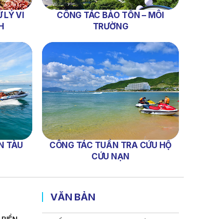
01 Biển Số KH-0834
 LÝ VI
CÔNG TÁC BẢO TỒN – MÔI
THÔNG BÁO Số 706/TB-VNT: Kết Quả
H
TRƯỜNG
Lựa Chọn Đơn Vị Tổ Chức Đấu Giá Tài
Sản Đối Với Ca Nô 200CV VNT 02 Biển
Số KH-0387
THÔNG BÁO Số 659/TB-VNT Năm
2026 V/v Đính Chính Thông Báo Số
641/TB-VNT Ngày 18/05/2026 Của
Ban Quản Lý Vịnh Nha Trang Về Việc
Lựa Chọn Tổ Chức Đấu Giá Tài Sản
NỘI QUY BẾN THỦY NỘI ĐỊA HÒN MUN
N TÀU
CÔNG TÁC TUẦN TRA CỨU HỘ
NỘI QUY BẾN THỦY NỘI ĐỊA PHÚ QUÝ
CỨU NẠN
NỘI QUY BẾN THỦY NỘI ĐỊA BẾN TÀU
DU LỊCH NHA TRANG
VĂN BẢN
QUYẾT ĐỊNH 939/QĐ-VNT Về Việc
Công Khai Thực Hiện Dự Toán Thu –
Chi Ngân Sách 6 Tháng Đầu Năm 2026