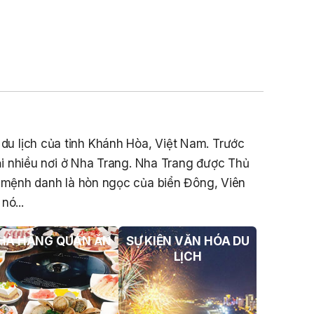
THÔNG BÁO Số 706/TB-VNT: Kết Quả
Lựa Chọn Đơn Vị Tổ Chức Đấu Giá Tài
Sản Đối Với Ca Nô 200CV VNT 02 Biển
Số KH-0387
THÔNG BÁO Số 659/TB-VNT Năm
2026 V/v Đính Chính Thông Báo Số
641/TB-VNT Ngày 18/05/2026 Của
Ban Quản Lý Vịnh Nha Trang Về Việc
Lựa Chọn Tổ Chức Đấu Giá Tài Sản
à du lịch của tỉnh Khánh Hòa, Việt Nam. Trước
i nhiều nơi ở Nha Trang. Nha Trang được Thủ
NỘI QUY BẾN THỦY NỘI ĐỊA HÒN MUN
c mệnh danh là hòn ngọc của biển Đông, Viên
NỘI QUY BẾN THỦY NỘI ĐỊA PHÚ QUÝ
nó...
NỘI QUY BẾN THỦY NỘI ĐỊA BẾN TÀU
DU LỊCH NHA TRANG
HÀ HÀNG QUÁN ĂN
SỰ KIỆN VĂN HÓA DU
LỊCH
QUYẾT ĐỊNH 939/QĐ-VNT Về Việc
Công Khai Thực Hiện Dự Toán Thu –
Chi Ngân Sách 6 Tháng Đầu Năm 2026