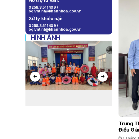
Hỗ trợ tư vấn:
0258.3.511409 /
bqlvnt.nt@khanhhoa.gov.vn
Xử lý khiếu nại:
0258.3.511409 /
bqlvnt.nt@khanhhoa.gov.vn
HÌNH ẢNH
Trung T
Điều Giả
7 Tháng 1