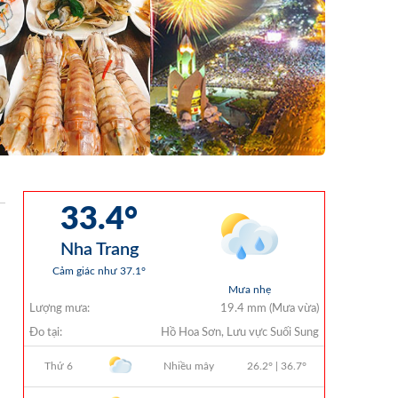
QUYẾT ĐỊNH 938/QĐ-VNT Về Việc
Điều Chỉnh Phụ Lục Ban Hành Kèm
Theo Quyết Định Số 479/QĐ-VNT
Ngày 07/04/2026
QUYẾT ĐỊNH 903/QĐ-VNT Vê Việc
Công Khai Thực Hiện Dự Toán Thu –
Chi Ngân Sách Quý 2 Năm 2026
Dự Thảo Quyết Định Quy Định Cụ Thể
Các Yếu Tố Để Ước Tính Tổng Doanh
Thu Phát Triển, Ước Tính Tổng Chi Phí
Phát Triển Của Thửa Đất, Khu Đất Khi
Xác Định Giá Đất Theo Phương Pháp
Thặng Dư Và Các Yếu Tố Ảnh Hưởng
Đến Giá Đất Khi Xác Định Giá Đất Cụ
Thể Trên Địa Bàn Tỉnh Khánh Hòa
THÔNG BÁO Số 707/TB-VNT: Kết Quả
Lựa Chọn Đơn Vị Tổ Chức Đấu Giá Tài
Sản Đối Với Mô Tô Nước Cứu Hộ VNT
01 Biển Số KH-0834