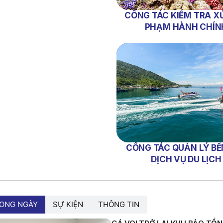
CÔNG TÁC KIỂM TRA XỬ
PHẠM HÀNH CHÍN
CÔNG TÁC QUẢN LÝ BẾ
DỊCH VỤ DU LỊCH
RONG NGÀY
SỰ KIỆN
THÔNG TIN