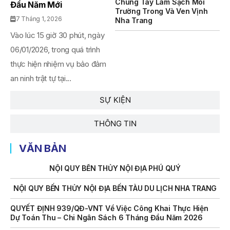
Chung Tay Làm Sạch Môi
Đầu Năm Mới
THÔNG BÁO Số 707/TB-VNT: Kết Quả Lựa Chọn Đơn Vị Tổ
Trường Trong Và Ven Vịnh
7 Tháng 1, 2026
Chức Đấu Giá Tài Sản Đối Với Mô Tô Nước Cứu Hộ VNT 01
Nha Trang
Biển Số KH-0834
Vào lúc 15 giờ 30 phút, ngày
06/01/2026, trong quá trình
THÔNG BÁO Số 706/TB-VNT: Kết Quả Lựa Chọn Đơn Vị Tổ
Chức Đấu Giá Tài Sản Đối Với Ca Nô 200CV VNT 02 Biển
thực hiện nhiệm vụ bảo đảm
Số KH-0387
an ninh trật tự tại...
THÔNG BÁO Số 659/TB-VNT Năm 2026 V/v Đính Chính
Thông Báo Số 641/TB-VNT Ngày 18/05/2026 Của Ban
SỰ KIỆN
Quản Lý Vịnh Nha Trang Về Việc Lựa Chọn Tổ Chức Đấu
Giá Tài Sản
THÔNG TIN
NỘI QUY BẾN THỦY NỘI ĐỊA HÒN MUN
VĂN BẢN
NỘI QUY BẾN THỦY NỘI ĐỊA PHÚ QUÝ
NỘI QUY BẾN THỦY NỘI ĐỊA BẾN TÀU DU LỊCH NHA TRANG
QUYẾT ĐỊNH 939/QĐ-VNT Về Việc Công Khai Thực Hiện
Dự Toán Thu – Chi Ngân Sách 6 Tháng Đầu Năm 2026
QUYẾT ĐỊNH 938/QĐ-VNT Về Việc Điều Chỉnh Phụ Lục Ban