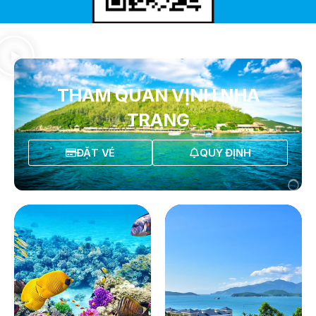
THAM QUAN VỊNH NHA
TRANG
ĐẶT VÉ
QUY ĐỊNH