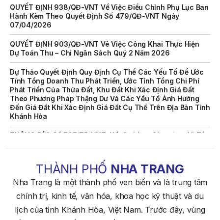
Hành Kèm Theo Quyết Định Số 479/QĐ-VNT Ngày
07/04/2026
QUYẾT ĐỊNH 903/QĐ-VNT Vê Việc Công Khai Thực Hiện
Dự Toán Thu – Chi Ngân Sách Quý 2 Năm 2026
Dự Thảo Quyết Định Quy Định Cụ Thể Các Yếu Tố Để Ước
Tính Tổng Doanh Thu Phát Triển, Ước Tính Tổng Chi Phí
Phát Triển Của Thửa Đất, Khu Đất Khi Xác Định Giá Đất
Theo Phương Pháp Thặng Dư Và Các Yếu Tố Ảnh Hưởng
Đến Giá Đất Khi Xác Định Giá Đất Cụ Thể Trên Địa Bàn Tỉnh
Khánh Hòa
THÔNG BÁO Số 707/TB-VNT: Kết Quả Lựa Chọn Đơn Vị Tổ
Chức Đấu Giá Tài Sản Đối Với Mô Tô Nước Cứu Hộ VNT 01
Biển Số KH-0834
THÔNG BÁO Số 706/TB-VNT: Kết Quả Lựa Chọn Đơn Vị Tổ
THÀNH PHỐ
NHA TRANG
Chức Đấu Giá Tài Sản Đối Với Ca Nô 200CV VNT 02 Biển
Số KH-0387
Nha Trang là một thành phố ven biển và là trung tâm
chính trị, kinh tế, văn hóa, khoa học kỹ thuật và du
THÔNG BÁO Số 659/TB-VNT Năm 2026 V/v Đính Chính
Thông Báo Số 641/TB-VNT Ngày 18/05/2026 Của Ban
lịch của tỉnh Khánh Hòa, Việt Nam. Trước đây, vùng
Quản Lý Vịnh Nha Trang Về Việc Lựa Chọn Tổ Chức Đấu