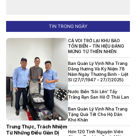
NỘI QUY BẾN THỦY NỘI ĐỊA HÒN MUN
NỘI QUY BẾN THỦY NỘI ĐỊA PHÚ QUÝ
TIN TRONG NGÀY
NỘI QUY BẾN THỦY NỘI ĐỊA BẾN TÀU DU LỊCH NHA TRANG
CÁ VOI TRỞ LẠI KHU BẢO
QUYẾT ĐỊNH 939/QĐ-VNT Về Việc Công Khai Thực Hiện
TỒN BIỂN – TÍN HIỆU ĐÁNG
Dự Toán Thu – Chi Ngân Sách 6 Tháng Đầu Năm 2026
MỪNG TỪ THIÊN NHIÊN
QUYẾT ĐỊNH 938/QĐ-VNT Về Việc Điều Chỉnh Phụ Lục Ban
Ban Quản Lý Vịnh Nha Trang
Hành Kèm Theo Quyết Định Số 479/QĐ-VNT Ngày
Dâng Hương Và Kỷ Niệm 78
07/04/2026
Năm Ngày Thương Binh - Liệt
Sĩ (27/7/1947 – 27/7/2025)
QUYẾT ĐỊNH 903/QĐ-VNT Vê Việc Công Khai Thực Hiện
Dự Toán Thu – Chi Ngân Sách Quý 2 Năm 2026
Nước Biển 'sôi Lên' Tẩy
Trắng Rạn San Hô Ở Thái Lan
Dự Thảo Quyết Định Quy Định Cụ Thể Các Yếu Tố Để Ước
Tính Tổng Doanh Thu Phát Triển, Ước Tính Tổng Chi Phí
Ban Quản Lý Vịnh Nha Trang
Phát Triển Của Thửa Đất, Khu Đất Khi Xác Định Giá Đất
Tặng Quà Tết Cho Hộ Dân
Theo Phương Pháp Thặng Dư Và Các Yếu Tố Ảnh Hưởng
Khó Khăn
Đến Giá Đất Khi Xác Định Giá Đất Cụ Thể Trên Địa Bàn Tỉnh
Trung Thực, Trách Nhiệm
Khánh Hòa
Hơn 120 Tình Nguyện Viên
Từ Những Điều Giản Dị