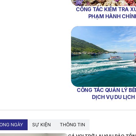
CÔNG TÁC KIỂM TRA XỬ
PHẠM HÀNH CHÍN
CÔNG TÁC QUẢN LÝ BẾ
DỊCH VỤ DU LỊCH
RONG NGÀY
SỰ KIỆN
THÔNG TIN