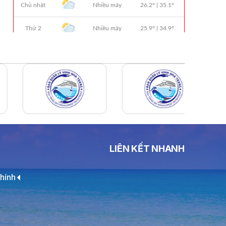
Lựa Chọn Đơn Vị Tổ Chức Đấu Giá Tài
Sản Đối Với Ca Nô 200CV VNT 02 Biển
Số KH-0387
THÔNG BÁO Số 659/TB-VNT Năm
2026 V/v Đính Chính Thông Báo Số
641/TB-VNT Ngày 18/05/2026 Của
Ban Quản Lý Vịnh Nha Trang Về Việc
Lựa Chọn Tổ Chức Đấu Giá Tài Sản
NỘI QUY BẾN THỦY NỘI ĐỊA HÒN MUN
NỘI QUY BẾN THỦY NỘI ĐỊA PHÚ QUÝ
NỘI QUY BẾN THỦY NỘI ĐỊA BẾN TÀU
LIÊN KẾT NHANH
DU LỊCH NHA TRANG
QUYẾT ĐỊNH 939/QĐ-VNT Về Việc
hính
Công Khai Thực Hiện Dự Toán Thu –
Chi Ngân Sách 6 Tháng Đầu Năm 2026
QUYẾT ĐỊNH 938/QĐ-VNT Về Việc
Điều Chỉnh Phụ Lục Ban Hành Kèm