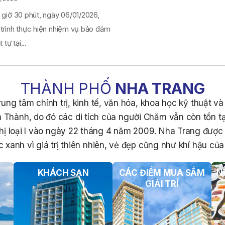
 giờ 30 phút, ngày 06/01/2026,
 trình thực hiện nhiệm vụ bảo đảm
 tự tại...
THÀNH PHỐ
NHA TRANG
ung tâm chính trị, kinh tế, văn hóa, khoa học kỹ thuật v
 Thành, do đó các di tích của người Chăm vẫn còn tồn tạ
hị loại I vào ngày 22 tháng 4 năm 2009. Nha Trang đượ
 xanh vì giá trị thiên nhiên, vẻ đẹp cũng như khí hậu của 
KHÁCH SẠN
CÁC ĐIỂM MUA SẮM
N
GIẢI TRÍ