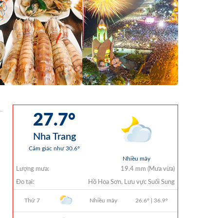
Điều Chỉnh Phụ Lục Ban Hành Kèm
Theo Quyết Định Số 479/QĐ-VNT
Ngày 07/04/2026
QUYẾT ĐỊNH 903/QĐ-VNT Vê Việc
Công Khai Thực Hiện Dự Toán Thu –
Chi Ngân Sách Quý 2 Năm 2026
Dự Thảo Quyết Định Quy Định Cụ Thể
Các Yếu Tố Để Ước Tính Tổng Doanh
Thu Phát Triển, Ước Tính Tổng Chi Phí
Phát Triển Của Thửa Đất, Khu Đất Khi
Xác Định Giá Đất Theo Phương Pháp
Thặng Dư Và Các Yếu Tố Ảnh Hưởng
Đến Giá Đất Khi Xác Định Giá Đất Cụ
Thể Trên Địa Bàn Tỉnh Khánh Hòa
THÔNG BÁO Số 707/TB-VNT: Kết Quả
Lựa Chọn Đơn Vị Tổ Chức Đấu Giá Tài
Sản Đối Với Mô Tô Nước Cứu Hộ VNT
01 Biển Số KH-0834
THÔNG BÁO Số 706/TB-VNT: Kết Quả