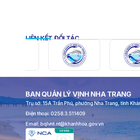
LIÊN KẾT ĐỐI TÁC
BAN QUẢN LÝ VỊNH NHA TRANG
Trụ sở: 15A Trần Phú, phường Nha Trang, tỉnh Kh
Điện thoại: 0258.3.511409
Email: bqlvnt.nt@khanhhoa.gov.vn