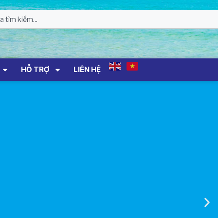
01 Biển Số KH-0834
THÔNG BÁO Số 706/TB-VNT: Kết Quả
Lựa Chọn Đơn Vị Tổ Chức Đấu Giá Tài
Sản Đối Với Ca Nô 200CV VNT 02 Biển
Số KH-0387
HỖ TRỢ
LIÊN HỆ
THÔNG BÁO Số 659/TB-VNT Năm
2026 V/v Đính Chính Thông Báo Số
641/TB-VNT Ngày 18/05/2026 Của
Ban Quản Lý Vịnh Nha Trang Về Việc
Lựa Chọn Tổ Chức Đấu Giá Tài Sản
NỘI QUY BẾN THỦY NỘI ĐỊA HÒN MUN
NỘI QUY BẾN THỦY NỘI ĐỊA PHÚ QUÝ
NỘI QUY BẾN THỦY NỘI ĐỊA BẾN TÀU
DU LỊCH NHA TRANG
QUYẾT ĐỊNH 939/QĐ-VNT Về Việc
Công Khai Thực Hiện Dự Toán Thu –
Chi Ngân Sách 6 Tháng Đầu Năm 2026