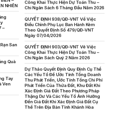
BIỂN –
QUYẾT ĐỊNH 938/QĐ-VNT Về Việc
ÊN NHIÊN
Điều Chỉnh Phụ Lục Ban Hành Kèm
Theo Quyết Định Số 479/QĐ-VNT
âng
Ngày 07/04/2026
ày
7 –
QUYẾT ĐỊNH 903/QĐ-VNT Vê Việc
Công Khai Thực Hiện Dự Toán Thu –
Chi Ngân Sách Quý 2 Năm 2026
 Rạn San
Dự Thảo Quyết Định Quy Định Cụ Thể
Các Yếu Tố Để Ước Tính Tổng Doanh
ặng Quà
Thu Phát Triển, Ước Tính Tổng Chi Phí
Phát Triển Của Thửa Đất, Khu Đất Khi
Xác Định Giá Đất Theo Phương Pháp
ng Tay
Thặng Dư Và Các Yếu Tố Ảnh Hưởng
à Ven
Đến Giá Đất Khi Xác Định Giá Đất Cụ
Thể Trên Địa Bàn Tỉnh Khánh Hòa
THÔNG BÁO Số 707/TB-VNT: Kết Quả
Lựa Chọn Đơn Vị Tổ Chức Đấu Giá Tài
Sản Đối Với Mô Tô Nước Cứu Hộ VNT
01 Biển Số KH-0834