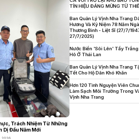
CÁ VOI TRỞ LẠI KHU BẢO TỒN 
TÍN HIỆU ĐÁNG MỪNG TỪ THI
Ban Quản Lý Vịnh Nha Trang D
Hương Và Kỷ Niệm 78 Năm Ng
Thương Binh - Liệt Sĩ (27/7/194
27/7/2025)
Nước Biển 'sôi Lên' Tẩy Trắng
Hô Ở Thái Lan
Ban Quản Lý Vịnh Nha Trang T
Tết Cho Hộ Dân Khó Khăn
Hơn 120 Tình Nguyện Viên Chu
Làm Sạch Môi Trường Trong V
Vịnh Nha Trang
hực, Trách Nhiệm Từ Những
n Dị Đầu Năm Mới
, 2026