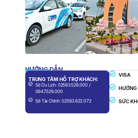
HƯỚNG DẪN
VISA
TRUNG TÂM HỖ TRỢ KHÁCH:
SỐ ĐIỆN 
Sở Du Lịch: 02583.528.000 /
Công An
HƯỚNG 
0947.528.000
Cứu Hỏa
Sở Tài Chính: 02583.822.072
SỨC KH
Cấp Cứu