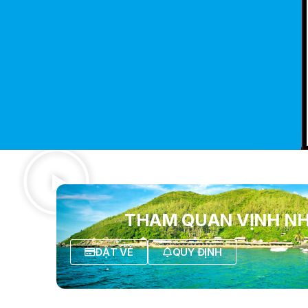
THAM QUAN VỊNH N
ĐẶT VÉ
QUY ĐỊNH