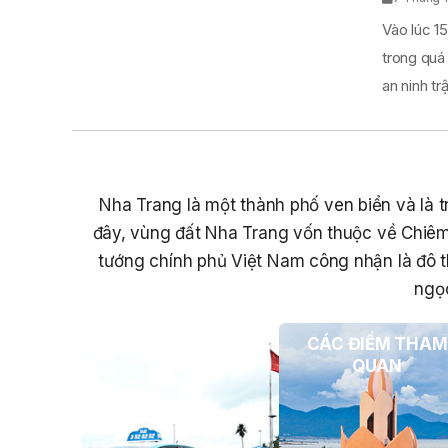
Vào lúc 15
trong quá
an ninh trật
Nha Trang là một thành phố ven biển và là tr
đây, vùng đất Nha Trang vốn thuộc về Chiêm
tướng chính phủ Việt Nam công nhận là đô t
ngọc
PHƯƠNG TIỆN DU
CÁC ĐIỂM THAM
LỊCH
QUAN