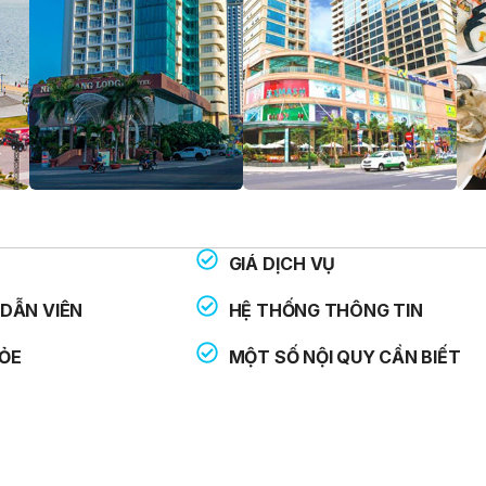
GIÁ DỊCH VỤ
THOẠI HỖ TRỢ:
: 113
DẪN VIÊN
HỆ THỐNG THÔNG TIN
: 114
ỎE
MỘT SỐ NỘI QUY CẦN BIẾT
: 115