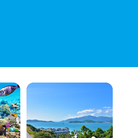
QUYẾT ĐỊNH 938/QĐ-VNT Về Việc
Điều Chỉnh Phụ Lục Ban Hành Kèm
Theo Quyết Định Số 479/QĐ-VNT
Ngày 07/04/2026
QUYẾT ĐỊNH 903/QĐ-VNT Vê Việc
Công Khai Thực Hiện Dự Toán Thu –
Chi Ngân Sách Quý 2 Năm 2026
Dự Thảo Quyết Định Quy Định Cụ Thể
Các Yếu Tố Để Ước Tính Tổng Doanh
Thu Phát Triển, Ước Tính Tổng Chi Phí
Phát Triển Của Thửa Đất, Khu Đất Khi
Xác Định Giá Đất Theo Phương Pháp
Thặng Dư Và Các Yếu Tố Ảnh Hưởng
Đến Giá Đất Khi Xác Định Giá Đất Cụ
Thể Trên Địa Bàn Tỉnh Khánh Hòa
THÔNG BÁO Số 707/TB-VNT: Kết Quả
Lựa Chọn Đơn Vị Tổ Chức Đấu Giá Tài
Sản Đối Với Mô Tô Nước Cứu Hộ VNT
01 Biển Số KH-0834