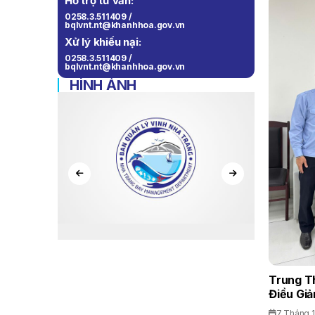
Hỗ trợ tư vấn:
0258.3.511409 /
bqlvnt.nt@khanhhoa.gov.vn
Xử lý khiếu nại:
0258.3.511409 /
bqlvnt.nt@khanhhoa.gov.vn
HÌNH ẢNH
Trung T
Điều Giả
7 Tháng 1