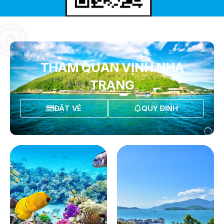
THAM QUAN VỊNH NHA
TRANG
ĐẶT VÉ
QUY ĐỊNH