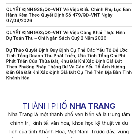
QUYẾT ĐỊNH 938/QĐ-VNT Về Việc Điều Chỉnh Phụ Lục Ban
Hành Kèm Theo Quyết Định Số 479/QĐ-VNT Ngày
07/04/2026
QUYẾT ĐỊNH 903/QĐ-VNT Vê Việc Công Khai Thực Hiện
Dự Toán Thu – Chi Ngân Sách Quý 2 Năm 2026
Dự Thảo Quyết Định Quy Định Cụ Thể Các Yếu Tố Để Ước
Tính Tổng Doanh Thu Phát Triển, Ước Tính Tổng Chi Phí
Phát Triển Của Thửa Đất, Khu Đất Khi Xác Định Giá Đất
Theo Phương Pháp Thặng Dư Và Các Yếu Tố Ảnh Hưởng
Đến Giá Đất Khi Xác Định Giá Đất Cụ Thể Trên Địa Bàn Tỉnh
Khánh Hòa
THÔNG BÁO Số 707/TB-VNT: Kết Quả Lựa Chọn Đơn Vị Tổ
Chức Đấu Giá Tài Sản Đối Với Mô Tô Nước Cứu Hộ VNT 01
Biển Số KH-0834
THÀNH PHỐ
NHA TRANG
THÔNG BÁO Số 706/TB-VNT: Kết Quả Lựa Chọn Đơn Vị Tổ
Chức Đấu Giá Tài Sản Đối Với Ca Nô 200CV VNT 02 Biển
Nha Trang là một thành phố ven biển và là trung tâm
Số KH-0387
chính trị, kinh tế, văn hóa, khoa học kỹ thuật và du
THÔNG BÁO Số 659/TB-VNT Năm 2026 V/v Đính Chính
lịch của tỉnh Khánh Hòa, Việt Nam. Trước đây, vùng
Thông Báo Số 641/TB-VNT Ngày 18/05/2026 Của Ban