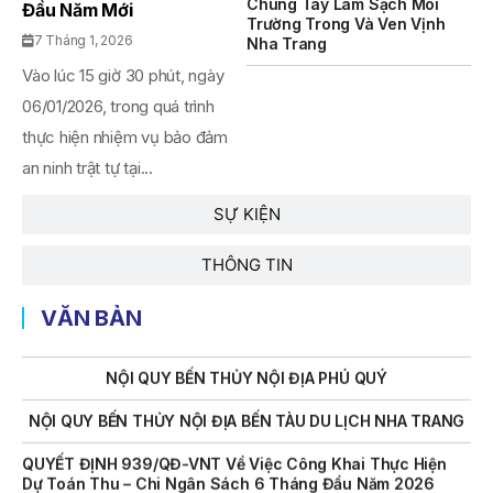
Chung Tay Làm Sạch Môi
Đầu Năm Mới
Trường Trong Và Ven Vịnh
THÔNG BÁO Số 707/TB-VNT: Kết Quả Lựa Chọn Đơn Vị Tổ
7 Tháng 1, 2026
Nha Trang
Chức Đấu Giá Tài Sản Đối Với Mô Tô Nước Cứu Hộ VNT 01
Vào lúc 15 giờ 30 phút, ngày
Biển Số KH-0834
06/01/2026, trong quá trình
THÔNG BÁO Số 706/TB-VNT: Kết Quả Lựa Chọn Đơn Vị Tổ
thực hiện nhiệm vụ bảo đảm
Chức Đấu Giá Tài Sản Đối Với Ca Nô 200CV VNT 02 Biển
Số KH-0387
an ninh trật tự tại...
THÔNG BÁO Số 659/TB-VNT Năm 2026 V/v Đính Chính
SỰ KIỆN
Thông Báo Số 641/TB-VNT Ngày 18/05/2026 Của Ban
Quản Lý Vịnh Nha Trang Về Việc Lựa Chọn Tổ Chức Đấu
THÔNG TIN
Giá Tài Sản
NỘI QUY BẾN THỦY NỘI ĐỊA HÒN MUN
VĂN BẢN
NỘI QUY BẾN THỦY NỘI ĐỊA PHÚ QUÝ
NỘI QUY BẾN THỦY NỘI ĐỊA BẾN TÀU DU LỊCH NHA TRANG
QUYẾT ĐỊNH 939/QĐ-VNT Về Việc Công Khai Thực Hiện
Dự Toán Thu – Chi Ngân Sách 6 Tháng Đầu Năm 2026