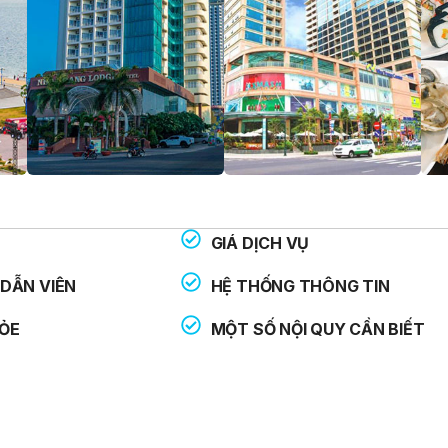
GIÁ DỊCH VỤ
THOẠI HỖ TRỢ:
: 113
DẪN VIÊN
HỆ THỐNG THÔNG TIN
: 114
ỎE
MỘT SỐ NỘI QUY CẦN BIẾT
: 115