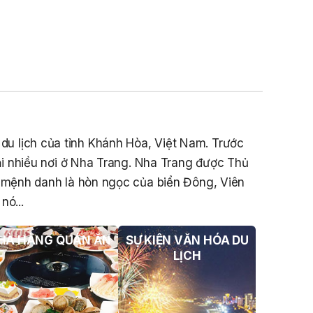
Sản Đối Với Mô Tô Nước Cứu Hộ VNT
01 Biển Số KH-0834
THÔNG BÁO Số 706/TB-VNT: Kết Quả
Lựa Chọn Đơn Vị Tổ Chức Đấu Giá Tài
Sản Đối Với Ca Nô 200CV VNT 02 Biển
Số KH-0387
THÔNG BÁO Số 659/TB-VNT Năm
2026 V/v Đính Chính Thông Báo Số
641/TB-VNT Ngày 18/05/2026 Của
à du lịch của tỉnh Khánh Hòa, Việt Nam. Trước
Ban Quản Lý Vịnh Nha Trang Về Việc
i nhiều nơi ở Nha Trang. Nha Trang được Thủ
Lựa Chọn Tổ Chức Đấu Giá Tài Sản
c mệnh danh là hòn ngọc của biển Đông, Viên
NỘI QUY BẾN THỦY NỘI ĐỊA HÒN MUN
nó...
NỘI QUY BẾN THỦY NỘI ĐỊA PHÚ QUÝ
HÀ HÀNG QUÁN ĂN
SỰ KIỆN VĂN HÓA DU
NỘI QUY BẾN THỦY NỘI ĐỊA BẾN TÀU
LỊCH
DU LỊCH NHA TRANG
QUYẾT ĐỊNH 939/QĐ-VNT Về Việc
Công Khai Thực Hiện Dự Toán Thu –