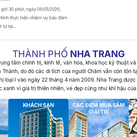
 giờ 30 phút, ngày 06/01/2026,
 trình thực hiện nhiệm vụ bảo đảm
 tự tại...
THÀNH PHỐ
NHA TRANG
ung tâm chính trị, kinh tế, văn hóa, khoa học kỹ thuật v
 Thành, do đó các di tích của người Chăm vẫn còn tồn tạ
hị loại I vào ngày 22 tháng 4 năm 2009. Nha Trang đượ
 xanh vì giá trị thiên nhiên, vẻ đẹp cũng như khí hậu của 
KHÁCH SẠN
CÁC ĐIỂM MUA SẮM
N
GIẢI TRÍ