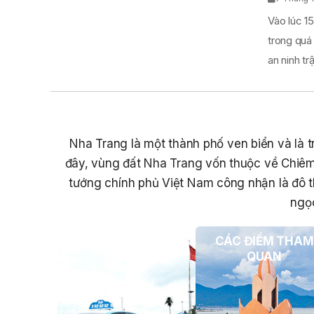
Vào lúc 15
trong quá
an ninh trật
Nha Trang là một thành phố ven biển và là tr
đây, vùng đất Nha Trang vốn thuộc về Chiêm
tướng chính phủ Việt Nam công nhận là đô t
ngọc
PHƯƠNG TIỆN DU
CÁC ĐIỂM THAM
LỊCH
QUAN