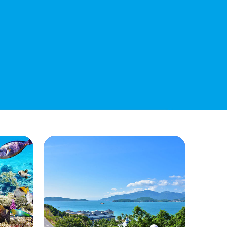
QUYẾT ĐỊNH 939/QĐ-VNT Về Việc
Công Khai Thực Hiện Dự Toán Thu –
Chi Ngân Sách 6 Tháng Đầu Năm 2026
QUYẾT ĐỊNH 938/QĐ-VNT Về Việc
Điều Chỉnh Phụ Lục Ban Hành Kèm
Theo Quyết Định Số 479/QĐ-VNT
Ngày 07/04/2026
QUYẾT ĐỊNH 903/QĐ-VNT Vê Việc
Công Khai Thực Hiện Dự Toán Thu –
Chi Ngân Sách Quý 2 Năm 2026
Dự Thảo Quyết Định Quy Định Cụ Thể
Các Yếu Tố Để Ước Tính Tổng Doanh
Thu Phát Triển, Ước Tính Tổng Chi Phí
Phát Triển Của Thửa Đất, Khu Đất Khi
Xác Định Giá Đất Theo Phương Pháp
Thặng Dư Và Các Yếu Tố Ảnh Hưởng
Đến Giá Đất Khi Xác Định Giá Đất Cụ
Thể Trên Địa Bàn Tỉnh Khánh Hòa
THÔNG BÁO Số 707/TB-VNT: Kết Quả