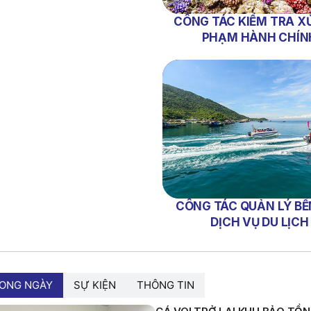
CÔNG TÁC KIỂM TRA XỬ
PHẠM HÀNH CHÍN
CÔNG TÁC QUẢN LÝ BẾ
DỊCH VỤ DU LỊCH
RONG NGÀY
SỰ KIỆN
THÔNG TIN