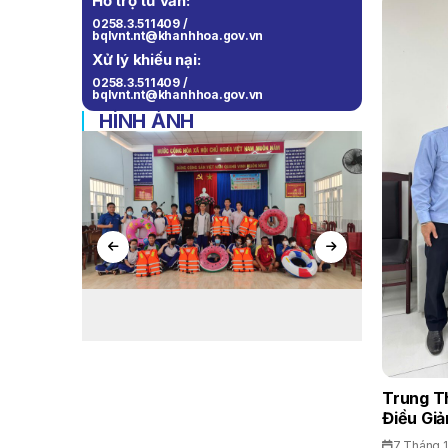
Hỗ trợ tư vấn:
0258.3.511409 /
bqlvnt.nt@khanhhoa.gov.vn
Xử lý khiếu nại:
0258.3.511409 /
bqlvnt.nt@khanhhoa.gov.vn
HÌNH ẢNH
Trung T
Điều Giả
7 Tháng 1