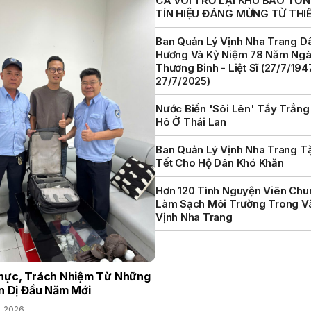
CÁ VOI TRỞ LẠI KHU BẢO TỒN 
TÍN HIỆU ĐÁNG MỪNG TỪ THI
Ban Quản Lý Vịnh Nha Trang D
Hương Và Kỷ Niệm 78 Năm Ng
Thương Binh - Liệt Sĩ (27/7/194
27/7/2025)
Nước Biển 'sôi Lên' Tẩy Trắng
Hô Ở Thái Lan
Ban Quản Lý Vịnh Nha Trang T
Tết Cho Hộ Dân Khó Khăn
Hơn 120 Tình Nguyện Viên Chu
Làm Sạch Môi Trường Trong V
Vịnh Nha Trang
hực, Trách Nhiệm Từ Những
n Dị Đầu Năm Mới
, 2026