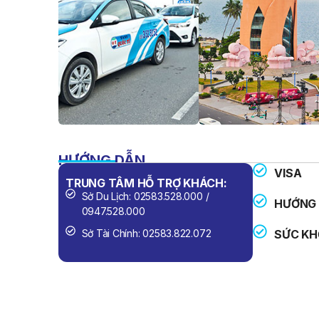
HƯỚNG DẪN
VISA
TRUNG TÂM HỖ TRỢ KHÁCH:
SỐ ĐIỆN 
Sở Du Lịch: 02583.528.000 /
Công An
HƯỚNG 
0947.528.000
Cứu Hỏa
Sở Tài Chính: 02583.822.072
SỨC KH
Cấp Cứu