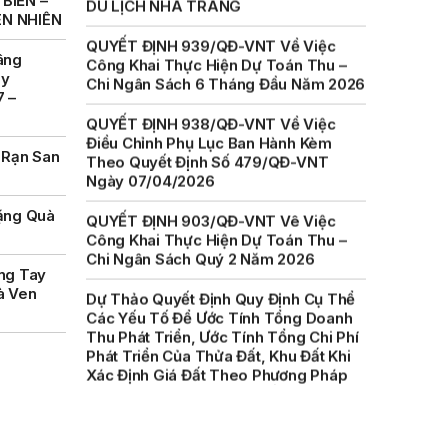
BIỂN –
Công Khai Thực Hiện Dự Toán Thu –
ÊN NHIÊN
Chi Ngân Sách 6 Tháng Đầu Năm 2026
âng
QUYẾT ĐỊNH 938/QĐ-VNT Về Việc
ày
Điều Chỉnh Phụ Lục Ban Hành Kèm
7 –
Theo Quyết Định Số 479/QĐ-VNT
Ngày 07/04/2026
 Rạn San
QUYẾT ĐỊNH 903/QĐ-VNT Vê Việc
Công Khai Thực Hiện Dự Toán Thu –
Chi Ngân Sách Quý 2 Năm 2026
ặng Quà
Dự Thảo Quyết Định Quy Định Cụ Thể
Các Yếu Tố Để Ước Tính Tổng Doanh
ng Tay
Thu Phát Triển, Ước Tính Tổng Chi Phí
à Ven
Phát Triển Của Thửa Đất, Khu Đất Khi
Xác Định Giá Đất Theo Phương Pháp
Thặng Dư Và Các Yếu Tố Ảnh Hưởng
Đến Giá Đất Khi Xác Định Giá Đất Cụ
Thể Trên Địa Bàn Tỉnh Khánh Hòa
THÔNG BÁO Số 707/TB-VNT: Kết Quả
Lựa Chọn Đơn Vị Tổ Chức Đấu Giá Tài