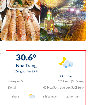
Chi Ngân Sách 6 Tháng Đầu Năm 2026
QUYẾT ĐỊNH 938/QĐ-VNT Về Việc
Điều Chỉnh Phụ Lục Ban Hành Kèm
Theo Quyết Định Số 479/QĐ-VNT
Ngày 07/04/2026
QUYẾT ĐỊNH 903/QĐ-VNT Vê Việc
Công Khai Thực Hiện Dự Toán Thu –
Chi Ngân Sách Quý 2 Năm 2026
Dự Thảo Quyết Định Quy Định Cụ Thể
Các Yếu Tố Để Ước Tính Tổng Doanh
Thu Phát Triển, Ước Tính Tổng Chi Phí
Phát Triển Của Thửa Đất, Khu Đất Khi
Xác Định Giá Đất Theo Phương Pháp
Thặng Dư Và Các Yếu Tố Ảnh Hưởng
Đến Giá Đất Khi Xác Định Giá Đất Cụ
Thể Trên Địa Bàn Tỉnh Khánh Hòa
THÔNG BÁO Số 707/TB-VNT: Kết Quả
Lựa Chọn Đơn Vị Tổ Chức Đấu Giá Tài
Sản Đối Với Mô Tô Nước Cứu Hộ VNT