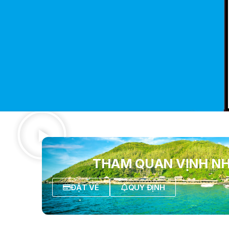
THAM QUAN VỊNH N
ĐẶT VÉ
QUY ĐỊNH