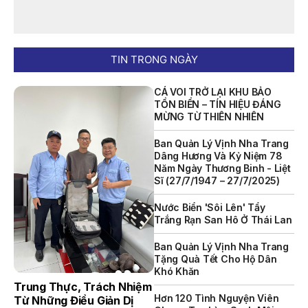
NỘI QUY BẾN THỦY NỘI ĐỊA HÒN MUN
NỘI QUY BẾN THỦY NỘI ĐỊA PHÚ QUÝ
TIN TRONG NGÀY
NỘI QUY BẾN THỦY NỘI ĐỊA BẾN TÀU DU LỊCH NHA TRANG
CÁ VOI TRỞ LẠI KHU BẢO
QUYẾT ĐỊNH 939/QĐ-VNT Về Việc Công Khai Thực Hiện
TỒN BIỂN – TÍN HIỆU ĐÁNG
Dự Toán Thu – Chi Ngân Sách 6 Tháng Đầu Năm 2026
MỪNG TỪ THIÊN NHIÊN
QUYẾT ĐỊNH 938/QĐ-VNT Về Việc Điều Chỉnh Phụ Lục Ban
Ban Quản Lý Vịnh Nha Trang
Hành Kèm Theo Quyết Định Số 479/QĐ-VNT Ngày
Dâng Hương Và Kỷ Niệm 78
07/04/2026
Năm Ngày Thương Binh - Liệt
Sĩ (27/7/1947 – 27/7/2025)
QUYẾT ĐỊNH 903/QĐ-VNT Vê Việc Công Khai Thực Hiện
Dự Toán Thu – Chi Ngân Sách Quý 2 Năm 2026
Nước Biển 'sôi Lên' Tẩy
Trắng Rạn San Hô Ở Thái Lan
Dự Thảo Quyết Định Quy Định Cụ Thể Các Yếu Tố Để Ước
Tính Tổng Doanh Thu Phát Triển, Ước Tính Tổng Chi Phí
Ban Quản Lý Vịnh Nha Trang
Phát Triển Của Thửa Đất, Khu Đất Khi Xác Định Giá Đất
Tặng Quà Tết Cho Hộ Dân
Theo Phương Pháp Thặng Dư Và Các Yếu Tố Ảnh Hưởng
Khó Khăn
Đến Giá Đất Khi Xác Định Giá Đất Cụ Thể Trên Địa Bàn Tỉnh
Trung Thực, Trách Nhiệm
Khánh Hòa
Hơn 120 Tình Nguyện Viên
Từ Những Điều Giản Dị