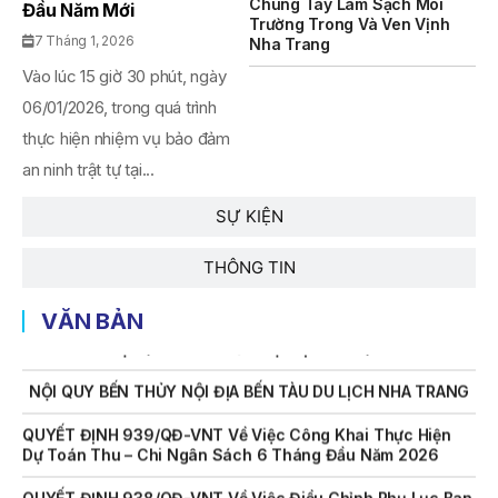
Chung Tay Làm Sạch Môi
THÔNG BÁO Số 707/TB-VNT: Kết Quả Lựa Chọn Đơn Vị Tổ
Đầu Năm Mới
Trường Trong Và Ven Vịnh
Chức Đấu Giá Tài Sản Đối Với Mô Tô Nước Cứu Hộ VNT 01
7 Tháng 1, 2026
Nha Trang
Biển Số KH-0834
Vào lúc 15 giờ 30 phút, ngày
THÔNG BÁO Số 706/TB-VNT: Kết Quả Lựa Chọn Đơn Vị Tổ
06/01/2026, trong quá trình
Chức Đấu Giá Tài Sản Đối Với Ca Nô 200CV VNT 02 Biển
Số KH-0387
thực hiện nhiệm vụ bảo đảm
an ninh trật tự tại...
THÔNG BÁO Số 659/TB-VNT Năm 2026 V/v Đính Chính
Thông Báo Số 641/TB-VNT Ngày 18/05/2026 Của Ban
Quản Lý Vịnh Nha Trang Về Việc Lựa Chọn Tổ Chức Đấu
SỰ KIỆN
Giá Tài Sản
THÔNG TIN
NỘI QUY BẾN THỦY NỘI ĐỊA HÒN MUN
VĂN BẢN
NỘI QUY BẾN THỦY NỘI ĐỊA PHÚ QUÝ
NỘI QUY BẾN THỦY NỘI ĐỊA BẾN TÀU DU LỊCH NHA TRANG
QUYẾT ĐỊNH 939/QĐ-VNT Về Việc Công Khai Thực Hiện
Dự Toán Thu – Chi Ngân Sách 6 Tháng Đầu Năm 2026
QUYẾT ĐỊNH 938/QĐ-VNT Về Việc Điều Chỉnh Phụ Lục Ban
Hành Kèm Theo Quyết Định Số 479/QĐ-VNT Ngày