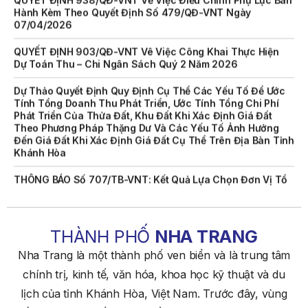
07/04/2026
QUYẾT ĐỊNH 903/QĐ-VNT Vê Việc Công Khai Thực Hiện
Dự Toán Thu – Chi Ngân Sách Quý 2 Năm 2026
Dự Thảo Quyết Định Quy Định Cụ Thể Các Yếu Tố Để Ước
Tính Tổng Doanh Thu Phát Triển, Ước Tính Tổng Chi Phí
Phát Triển Của Thửa Đất, Khu Đất Khi Xác Định Giá Đất
Theo Phương Pháp Thặng Dư Và Các Yếu Tố Ảnh Hưởng
Đến Giá Đất Khi Xác Định Giá Đất Cụ Thể Trên Địa Bàn Tỉnh
Khánh Hòa
THÔNG BÁO Số 707/TB-VNT: Kết Quả Lựa Chọn Đơn Vị Tổ
Chức Đấu Giá Tài Sản Đối Với Mô Tô Nước Cứu Hộ VNT 01
Biển Số KH-0834
THÔNG BÁO Số 706/TB-VNT: Kết Quả Lựa Chọn Đơn Vị Tổ
Chức Đấu Giá Tài Sản Đối Với Ca Nô 200CV VNT 02 Biển
THÀNH PHỐ
NHA TRANG
Số KH-0387
Nha Trang là một thành phố ven biển và là trung tâm
THÔNG BÁO Số 659/TB-VNT Năm 2026 V/v Đính Chính
chính trị, kinh tế, văn hóa, khoa học kỹ thuật và du
Thông Báo Số 641/TB-VNT Ngày 18/05/2026 Của Ban
Quản Lý Vịnh Nha Trang Về Việc Lựa Chọn Tổ Chức Đấu
lịch của tỉnh Khánh Hòa, Việt Nam. Trước đây, vùng
Giá Tài Sản