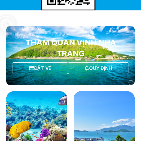
THAM QUAN VỊNH NHA
TRANG
ĐẶT VÉ
QUY ĐỊNH