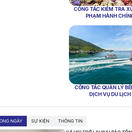
CÔNG TÁC KIỂM TRA XỬ
PHẠM HÀNH CHÍN
CÔNG TÁC QUẢN LÝ BẾ
DỊCH VỤ DU LỊCH
RONG NGÀY
SỰ KIỆN
THÔNG TIN