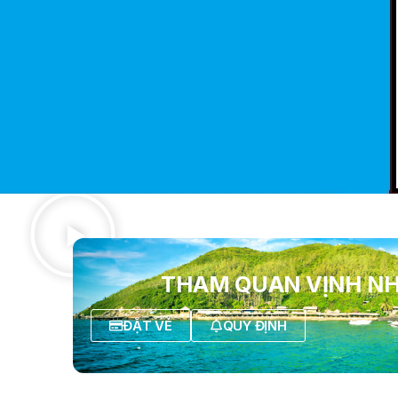
THAM QUAN VỊNH N
ĐẶT VÉ
QUY ĐỊNH