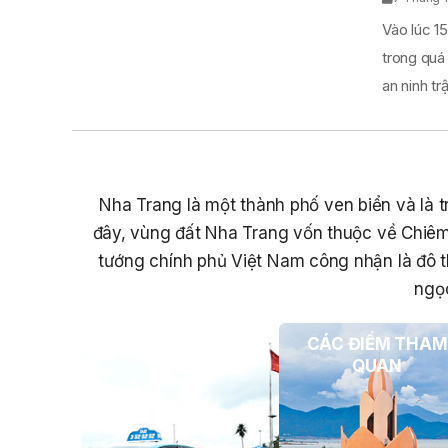
Vào lúc 15
trong quá
an ninh trật
Nha Trang là một thành phố ven biển và là tr
đây, vùng đất Nha Trang vốn thuộc về Chiêm
tướng chính phủ Việt Nam công nhận là đô t
ngọc
PHƯƠNG TIỆN DU
CÁC ĐIỂM THAM
LỊCH
QUAN