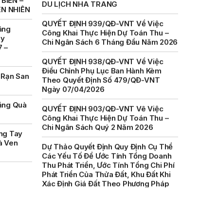
BIỂN –
Công Khai Thực Hiện Dự Toán Thu –
ÊN NHIÊN
Chi Ngân Sách 6 Tháng Đầu Năm 2026
âng
QUYẾT ĐỊNH 938/QĐ-VNT Về Việc
ày
Điều Chỉnh Phụ Lục Ban Hành Kèm
7 –
Theo Quyết Định Số 479/QĐ-VNT
Ngày 07/04/2026
 Rạn San
QUYẾT ĐỊNH 903/QĐ-VNT Vê Việc
Công Khai Thực Hiện Dự Toán Thu –
Chi Ngân Sách Quý 2 Năm 2026
ặng Quà
Dự Thảo Quyết Định Quy Định Cụ Thể
Các Yếu Tố Để Ước Tính Tổng Doanh
ng Tay
Thu Phát Triển, Ước Tính Tổng Chi Phí
à Ven
Phát Triển Của Thửa Đất, Khu Đất Khi
Xác Định Giá Đất Theo Phương Pháp
Thặng Dư Và Các Yếu Tố Ảnh Hưởng
Đến Giá Đất Khi Xác Định Giá Đất Cụ
Thể Trên Địa Bàn Tỉnh Khánh Hòa
THÔNG BÁO Số 707/TB-VNT: Kết Quả
Lựa Chọn Đơn Vị Tổ Chức Đấu Giá Tài