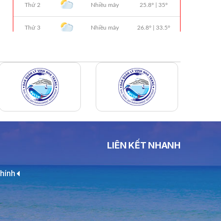
01 Biển Số KH-0834
THÔNG BÁO Số 706/TB-VNT: Kết Quả
Lựa Chọn Đơn Vị Tổ Chức Đấu Giá Tài
Sản Đối Với Ca Nô 200CV VNT 02 Biển
Số KH-0387
THÔNG BÁO Số 659/TB-VNT Năm
2026 V/v Đính Chính Thông Báo Số
641/TB-VNT Ngày 18/05/2026 Của
Ban Quản Lý Vịnh Nha Trang Về Việc
Lựa Chọn Tổ Chức Đấu Giá Tài Sản
NỘI QUY BẾN THỦY NỘI ĐỊA HÒN MUN
LIÊN KẾT NHANH
NỘI QUY BẾN THỦY NỘI ĐỊA PHÚ QUÝ
NỘI QUY BẾN THỦY NỘI ĐỊA BẾN TÀU
hính
DU LỊCH NHA TRANG
QUYẾT ĐỊNH 939/QĐ-VNT Về Việc
Công Khai Thực Hiện Dự Toán Thu –
Chi Ngân Sách 6 Tháng Đầu Năm 2026