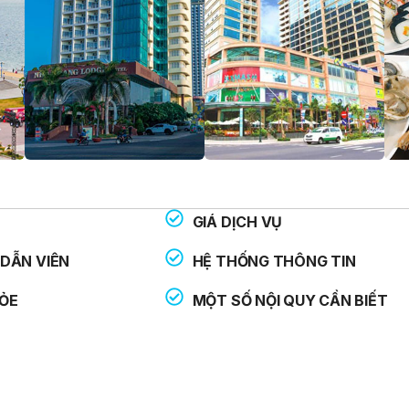
GIÁ DỊCH VỤ
THOẠI HỖ TRỢ:
: 113
DẪN VIÊN
HỆ THỐNG THÔNG TIN
: 114
ỎE
MỘT SỐ NỘI QUY CẦN BIẾT
: 115