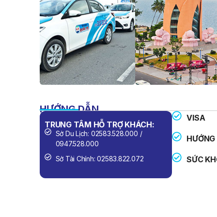
HƯỚNG DẪN
VISA
TRUNG TÂM HỖ TRỢ KHÁCH:
SỐ ĐIỆN 
Sở Du Lịch: 02583.528.000 /
Công An
HƯỚNG 
0947.528.000
Cứu Hỏa
Sở Tài Chính: 02583.822.072
SỨC KH
Cấp Cứu