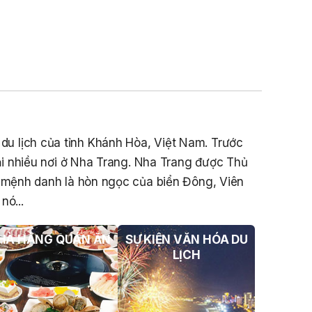
Sản Đối Với Mô Tô Nước Cứu Hộ VNT
01 Biển Số KH-0834
THÔNG BÁO Số 706/TB-VNT: Kết Quả
Lựa Chọn Đơn Vị Tổ Chức Đấu Giá Tài
Sản Đối Với Ca Nô 200CV VNT 02 Biển
Số KH-0387
THÔNG BÁO Số 659/TB-VNT Năm
2026 V/v Đính Chính Thông Báo Số
à du lịch của tỉnh Khánh Hòa, Việt Nam. Trước
641/TB-VNT Ngày 18/05/2026 Của
Ban Quản Lý Vịnh Nha Trang Về Việc
i nhiều nơi ở Nha Trang. Nha Trang được Thủ
Lựa Chọn Tổ Chức Đấu Giá Tài Sản
c mệnh danh là hòn ngọc của biển Đông, Viên
NỘI QUY BẾN THỦY NỘI ĐỊA HÒN MUN
nó...
NỘI QUY BẾN THỦY NỘI ĐỊA PHÚ QUÝ
HÀ HÀNG QUÁN ĂN
SỰ KIỆN VĂN HÓA DU
NỘI QUY BẾN THỦY NỘI ĐỊA BẾN TÀU
LỊCH
DU LỊCH NHA TRANG
QUYẾT ĐỊNH 939/QĐ-VNT Về Việc
Công Khai Thực Hiện Dự Toán Thu –