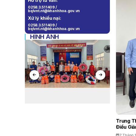
Hỗ trợ tư vấn:
0258.3.511409 /
bqlvnt.nt@khanhhoa.gov.vn
Xử lý khiếu nại:
0258.3.511409 /
bqlvnt.nt@khanhhoa.gov.vn
HÌNH ẢNH
Trung T
Điều Giả
7 Tháng 1