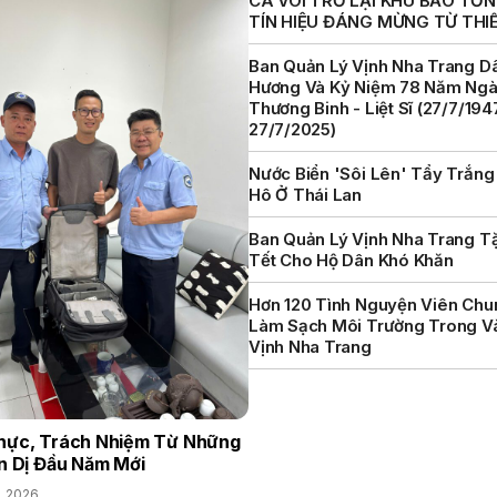
CÁ VOI TRỞ LẠI KHU BẢO TỒN 
TÍN HIỆU ĐÁNG MỪNG TỪ THI
Ban Quản Lý Vịnh Nha Trang D
Hương Và Kỷ Niệm 78 Năm Ng
Thương Binh - Liệt Sĩ (27/7/194
27/7/2025)
Nước Biển 'sôi Lên' Tẩy Trắng
Hô Ở Thái Lan
Ban Quản Lý Vịnh Nha Trang T
Tết Cho Hộ Dân Khó Khăn
Hơn 120 Tình Nguyện Viên Chu
Làm Sạch Môi Trường Trong V
Vịnh Nha Trang
hực, Trách Nhiệm Từ Những
n Dị Đầu Năm Mới
, 2026