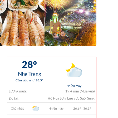
Chi Ngân Sách 6 Tháng Đầu Năm 2026
QUYẾT ĐỊNH 938/QĐ-VNT Về Việc
Điều Chỉnh Phụ Lục Ban Hành Kèm
Theo Quyết Định Số 479/QĐ-VNT
Ngày 07/04/2026
QUYẾT ĐỊNH 903/QĐ-VNT Vê Việc
Công Khai Thực Hiện Dự Toán Thu –
Chi Ngân Sách Quý 2 Năm 2026
Dự Thảo Quyết Định Quy Định Cụ Thể
Các Yếu Tố Để Ước Tính Tổng Doanh
Thu Phát Triển, Ước Tính Tổng Chi Phí
Phát Triển Của Thửa Đất, Khu Đất Khi
Xác Định Giá Đất Theo Phương Pháp
Thặng Dư Và Các Yếu Tố Ảnh Hưởng
Đến Giá Đất Khi Xác Định Giá Đất Cụ
Thể Trên Địa Bàn Tỉnh Khánh Hòa
THÔNG BÁO Số 707/TB-VNT: Kết Quả
Lựa Chọn Đơn Vị Tổ Chức Đấu Giá Tài
Sản Đối Với Mô Tô Nước Cứu Hộ VNT