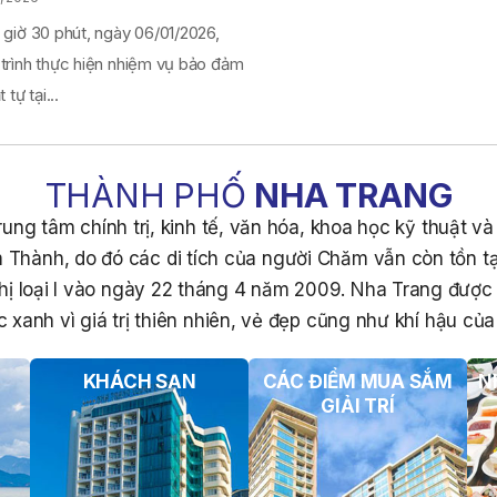
 giờ 30 phút, ngày 06/01/2026,
 trình thực hiện nhiệm vụ bảo đảm
 tự tại...
THÀNH PHỐ
NHA TRANG
ung tâm chính trị, kinh tế, văn hóa, khoa học kỹ thuật v
 Thành, do đó các di tích của người Chăm vẫn còn tồn tạ
hị loại I vào ngày 22 tháng 4 năm 2009. Nha Trang đượ
 xanh vì giá trị thiên nhiên, vẻ đẹp cũng như khí hậu của 
KHÁCH SẠN
CÁC ĐIỂM MUA SẮM
N
GIẢI TRÍ