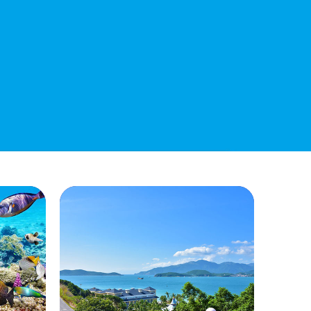
QUYẾT ĐỊNH 939/QĐ-VNT Về Việc
Công Khai Thực Hiện Dự Toán Thu –
Chi Ngân Sách 6 Tháng Đầu Năm 2026
QUYẾT ĐỊNH 938/QĐ-VNT Về Việc
Điều Chỉnh Phụ Lục Ban Hành Kèm
Theo Quyết Định Số 479/QĐ-VNT
Ngày 07/04/2026
QUYẾT ĐỊNH 903/QĐ-VNT Vê Việc
Công Khai Thực Hiện Dự Toán Thu –
Chi Ngân Sách Quý 2 Năm 2026
Dự Thảo Quyết Định Quy Định Cụ Thể
Các Yếu Tố Để Ước Tính Tổng Doanh
Thu Phát Triển, Ước Tính Tổng Chi Phí
Phát Triển Của Thửa Đất, Khu Đất Khi
Xác Định Giá Đất Theo Phương Pháp
Thặng Dư Và Các Yếu Tố Ảnh Hưởng
Đến Giá Đất Khi Xác Định Giá Đất Cụ
Thể Trên Địa Bàn Tỉnh Khánh Hòa
THÔNG BÁO Số 707/TB-VNT: Kết Quả