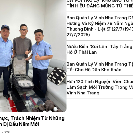
CÁ VOI TRỞ LẠI KHU BẢO TỒN 
TÍN HIỆU ĐÁNG MỪNG TỪ THI
Ban Quản Lý Vịnh Nha Trang D
Hương Và Kỷ Niệm 78 Năm Ng
Thương Binh - Liệt Sĩ (27/7/194
27/7/2025)
Nước Biển 'sôi Lên' Tẩy Trắng
Hô Ở Thái Lan
Ban Quản Lý Vịnh Nha Trang T
Tết Cho Hộ Dân Khó Khăn
Hơn 120 Tình Nguyện Viên Chu
Làm Sạch Môi Trường Trong V
Vịnh Nha Trang
hực, Trách Nhiệm Từ Những
n Dị Đầu Năm Mới
, 2026