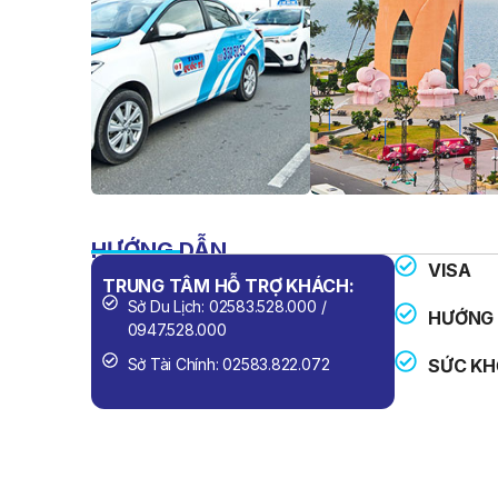
HƯỚNG DẪN
VISA
TRUNG TÂM HỖ TRỢ KHÁCH:
SỐ ĐIỆN 
Sở Du Lịch: 02583.528.000 /
Công An
HƯỚNG 
0947.528.000
Cứu Hỏa
Sở Tài Chính: 02583.822.072
SỨC KH
Cấp Cứu