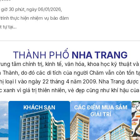
 giờ 30 phút, ngày 06/01/2026,
 trình thực hiện nhiệm vụ bảo đảm
 tự tại...
THÀNH PHỐ
NHA TRANG
ung tâm chính trị, kinh tế, văn hóa, khoa học kỹ thuật v
 Thành, do đó các di tích của người Chăm vẫn còn tồn tạ
hị loại I vào ngày 22 tháng 4 năm 2009. Nha Trang đượ
 xanh vì giá trị thiên nhiên, vẻ đẹp cũng như khí hậu của 
KHÁCH SẠN
CÁC ĐIỂM MUA SẮM
N
GIẢI TRÍ