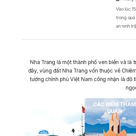
Vào lúc 15
trong quá
an ninh trật
Nha Trang là một thành phố ven biển và là tr
đây, vùng đất Nha Trang vốn thuộc về Chiêm
tướng chính phủ Việt Nam công nhận là đô t
ngọc
PHƯƠNG TIỆN DU
CÁC ĐIỂM THAM
LỊCH
QUAN