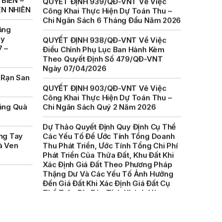
BIỂN –
ÊN NHIÊN
QUYẾT ĐỊNH 938/QĐ-VNT Về Việc
Điều Chỉnh Phụ Lục Ban Hành Kèm
âng
Theo Quyết Định Số 479/QĐ-VNT
ày
Ngày 07/04/2026
7 –
QUYẾT ĐỊNH 903/QĐ-VNT Vê Việc
Công Khai Thực Hiện Dự Toán Thu –
 Rạn San
Chi Ngân Sách Quý 2 Năm 2026
Dự Thảo Quyết Định Quy Định Cụ Thể
ặng Quà
Các Yếu Tố Để Ước Tính Tổng Doanh
Thu Phát Triển, Ước Tính Tổng Chi Phí
Phát Triển Của Thửa Đất, Khu Đất Khi
ng Tay
Xác Định Giá Đất Theo Phương Pháp
à Ven
Thặng Dư Và Các Yếu Tố Ảnh Hưởng
Đến Giá Đất Khi Xác Định Giá Đất Cụ
Thể Trên Địa Bàn Tỉnh Khánh Hòa
THÔNG BÁO Số 707/TB-VNT: Kết Quả
Lựa Chọn Đơn Vị Tổ Chức Đấu Giá Tài
Sản Đối Với Mô Tô Nước Cứu Hộ VNT
01 Biển Số KH-0834