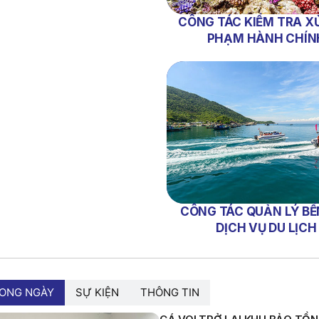
CÔNG TÁC KIỂM TRA XỬ
PHẠM HÀNH CHÍN
CÔNG TÁC QUẢN LÝ BẾ
DỊCH VỤ DU LỊCH
RONG NGÀY
SỰ KIỆN
THÔNG TIN