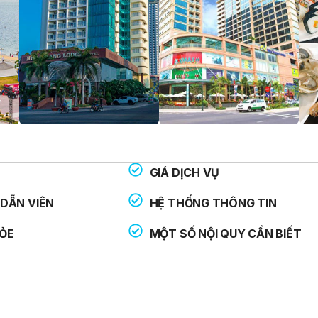
GIÁ DỊCH VỤ
THOẠI HỖ TRỢ:
: 113
DẪN VIÊN
HỆ THỐNG THÔNG TIN
: 114
ỎE
MỘT SỐ NỘI QUY CẦN BIẾT
: 115