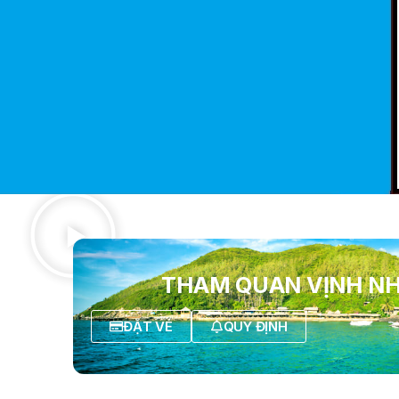
THAM QUAN VỊNH N
ĐẶT VÉ
QUY ĐỊNH