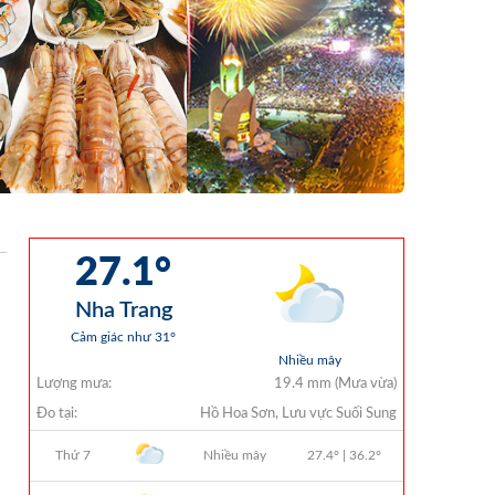
QUYẾT ĐỊNH 938/QĐ-VNT Về Việc
Điều Chỉnh Phụ Lục Ban Hành Kèm
Theo Quyết Định Số 479/QĐ-VNT
Ngày 07/04/2026
QUYẾT ĐỊNH 903/QĐ-VNT Vê Việc
Công Khai Thực Hiện Dự Toán Thu –
Chi Ngân Sách Quý 2 Năm 2026
Dự Thảo Quyết Định Quy Định Cụ Thể
Các Yếu Tố Để Ước Tính Tổng Doanh
Thu Phát Triển, Ước Tính Tổng Chi Phí
Phát Triển Của Thửa Đất, Khu Đất Khi
Xác Định Giá Đất Theo Phương Pháp
Thặng Dư Và Các Yếu Tố Ảnh Hưởng
Đến Giá Đất Khi Xác Định Giá Đất Cụ
Thể Trên Địa Bàn Tỉnh Khánh Hòa
THÔNG BÁO Số 707/TB-VNT: Kết Quả
Lựa Chọn Đơn Vị Tổ Chức Đấu Giá Tài
Sản Đối Với Mô Tô Nước Cứu Hộ VNT
01 Biển Số KH-0834