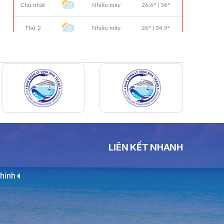
THÔNG BÁO Số 706/TB-VNT: Kết Quả
Lựa Chọn Đơn Vị Tổ Chức Đấu Giá Tài
Sản Đối Với Ca Nô 200CV VNT 02 Biển
Số KH-0387
THÔNG BÁO Số 659/TB-VNT Năm
2026 V/v Đính Chính Thông Báo Số
641/TB-VNT Ngày 18/05/2026 Của
Ban Quản Lý Vịnh Nha Trang Về Việc
Lựa Chọn Tổ Chức Đấu Giá Tài Sản
NỘI QUY BẾN THỦY NỘI ĐỊA HÒN MUN
NỘI QUY BẾN THỦY NỘI ĐỊA PHÚ QUÝ
LIÊN KẾT NHANH
NỘI QUY BẾN THỦY NỘI ĐỊA BẾN TÀU
DU LỊCH NHA TRANG
hính
QUYẾT ĐỊNH 939/QĐ-VNT Về Việc
Công Khai Thực Hiện Dự Toán Thu –
Chi Ngân Sách 6 Tháng Đầu Năm 2026
QUYẾT ĐỊNH 938/QĐ-VNT Về Việc