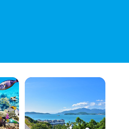
Chi Ngân Sách 6 Tháng Đầu Năm 2026
QUYẾT ĐỊNH 938/QĐ-VNT Về Việc
Điều Chỉnh Phụ Lục Ban Hành Kèm
Theo Quyết Định Số 479/QĐ-VNT
Ngày 07/04/2026
QUYẾT ĐỊNH 903/QĐ-VNT Vê Việc
Công Khai Thực Hiện Dự Toán Thu –
Chi Ngân Sách Quý 2 Năm 2026
Dự Thảo Quyết Định Quy Định Cụ Thể
Các Yếu Tố Để Ước Tính Tổng Doanh
Thu Phát Triển, Ước Tính Tổng Chi Phí
Phát Triển Của Thửa Đất, Khu Đất Khi
Xác Định Giá Đất Theo Phương Pháp
Thặng Dư Và Các Yếu Tố Ảnh Hưởng
Đến Giá Đất Khi Xác Định Giá Đất Cụ
Thể Trên Địa Bàn Tỉnh Khánh Hòa
THÔNG BÁO Số 707/TB-VNT: Kết Quả
Lựa Chọn Đơn Vị Tổ Chức Đấu Giá Tài
Sản Đối Với Mô Tô Nước Cứu Hộ VNT