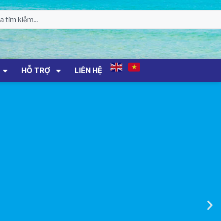
Sản Đối Với Mô Tô Nước Cứu Hộ VNT
01 Biển Số KH-0834
THÔNG BÁO Số 706/TB-VNT: Kết Quả
Lựa Chọn Đơn Vị Tổ Chức Đấu Giá Tài
Sản Đối Với Ca Nô 200CV VNT 02 Biển
Số KH-0387
HỖ TRỢ
LIÊN HỆ
THÔNG BÁO Số 659/TB-VNT Năm
2026 V/v Đính Chính Thông Báo Số
641/TB-VNT Ngày 18/05/2026 Của
Ban Quản Lý Vịnh Nha Trang Về Việc
Lựa Chọn Tổ Chức Đấu Giá Tài Sản
NỘI QUY BẾN THỦY NỘI ĐỊA HÒN MUN
NỘI QUY BẾN THỦY NỘI ĐỊA PHÚ QUÝ
NỘI QUY BẾN THỦY NỘI ĐỊA BẾN TÀU
DU LỊCH NHA TRANG
QUYẾT ĐỊNH 939/QĐ-VNT Về Việc
Công Khai Thực Hiện Dự Toán Thu –