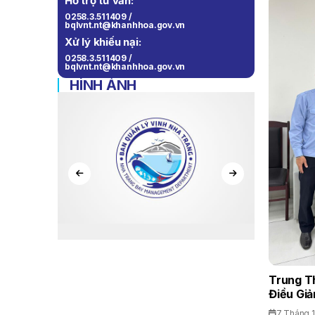
Hỗ trợ tư vấn:
0258.3.511409 /
bqlvnt.nt@khanhhoa.gov.vn
Xử lý khiếu nại:
0258.3.511409 /
bqlvnt.nt@khanhhoa.gov.vn
HÌNH ẢNH
Trung T
Điều Giả
7 Tháng 1