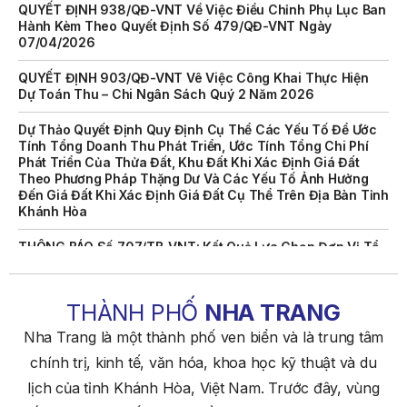
Hành Kèm Theo Quyết Định Số 479/QĐ-VNT Ngày
07/04/2026
QUYẾT ĐỊNH 903/QĐ-VNT Vê Việc Công Khai Thực Hiện
Dự Toán Thu – Chi Ngân Sách Quý 2 Năm 2026
Dự Thảo Quyết Định Quy Định Cụ Thể Các Yếu Tố Để Ước
Tính Tổng Doanh Thu Phát Triển, Ước Tính Tổng Chi Phí
Phát Triển Của Thửa Đất, Khu Đất Khi Xác Định Giá Đất
Theo Phương Pháp Thặng Dư Và Các Yếu Tố Ảnh Hưởng
Đến Giá Đất Khi Xác Định Giá Đất Cụ Thể Trên Địa Bàn Tỉnh
Khánh Hòa
THÔNG BÁO Số 707/TB-VNT: Kết Quả Lựa Chọn Đơn Vị Tổ
Chức Đấu Giá Tài Sản Đối Với Mô Tô Nước Cứu Hộ VNT 01
Biển Số KH-0834
THÔNG BÁO Số 706/TB-VNT: Kết Quả Lựa Chọn Đơn Vị Tổ
THÀNH PHỐ
NHA TRANG
Chức Đấu Giá Tài Sản Đối Với Ca Nô 200CV VNT 02 Biển
Số KH-0387
Nha Trang là một thành phố ven biển và là trung tâm
chính trị, kinh tế, văn hóa, khoa học kỹ thuật và du
THÔNG BÁO Số 659/TB-VNT Năm 2026 V/v Đính Chính
Thông Báo Số 641/TB-VNT Ngày 18/05/2026 Của Ban
lịch của tỉnh Khánh Hòa, Việt Nam. Trước đây, vùng
Quản Lý Vịnh Nha Trang Về Việc Lựa Chọn Tổ Chức Đấu