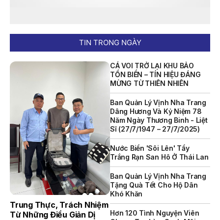
NỘI QUY BẾN THỦY NỘI ĐỊA HÒN MUN
NỘI QUY BẾN THỦY NỘI ĐỊA PHÚ QUÝ
TIN TRONG NGÀY
NỘI QUY BẾN THỦY NỘI ĐỊA BẾN TÀU DU LỊCH NHA TRANG
CÁ VOI TRỞ LẠI KHU BẢO
QUYẾT ĐỊNH 939/QĐ-VNT Về Việc Công Khai Thực Hiện
TỒN BIỂN – TÍN HIỆU ĐÁNG
Dự Toán Thu – Chi Ngân Sách 6 Tháng Đầu Năm 2026
MỪNG TỪ THIÊN NHIÊN
QUYẾT ĐỊNH 938/QĐ-VNT Về Việc Điều Chỉnh Phụ Lục Ban
Ban Quản Lý Vịnh Nha Trang
Hành Kèm Theo Quyết Định Số 479/QĐ-VNT Ngày
Dâng Hương Và Kỷ Niệm 78
07/04/2026
Năm Ngày Thương Binh - Liệt
Sĩ (27/7/1947 – 27/7/2025)
QUYẾT ĐỊNH 903/QĐ-VNT Vê Việc Công Khai Thực Hiện
Dự Toán Thu – Chi Ngân Sách Quý 2 Năm 2026
Nước Biển 'sôi Lên' Tẩy
Trắng Rạn San Hô Ở Thái Lan
Dự Thảo Quyết Định Quy Định Cụ Thể Các Yếu Tố Để Ước
Tính Tổng Doanh Thu Phát Triển, Ước Tính Tổng Chi Phí
Ban Quản Lý Vịnh Nha Trang
Phát Triển Của Thửa Đất, Khu Đất Khi Xác Định Giá Đất
Tặng Quà Tết Cho Hộ Dân
Theo Phương Pháp Thặng Dư Và Các Yếu Tố Ảnh Hưởng
Khó Khăn
Đến Giá Đất Khi Xác Định Giá Đất Cụ Thể Trên Địa Bàn Tỉnh
Trung Thực, Trách Nhiệm
Khánh Hòa
Hơn 120 Tình Nguyện Viên
Từ Những Điều Giản Dị