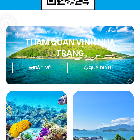
THAM QUAN VỊNH NHA
TRANG
ĐẶT VÉ
QUY ĐỊNH