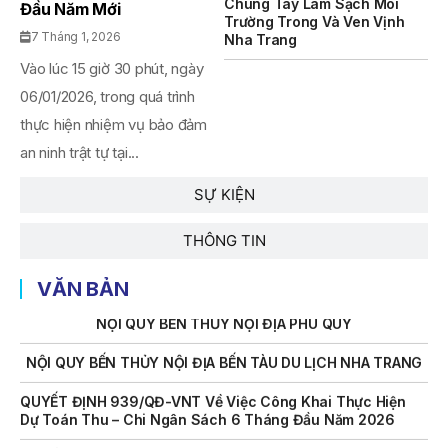
Chung Tay Làm Sạch Môi
Đầu Năm Mới
THÔNG BÁO Số 707/TB-VNT: Kết Quả Lựa Chọn Đơn Vị Tổ
Trường Trong Và Ven Vịnh
Chức Đấu Giá Tài Sản Đối Với Mô Tô Nước Cứu Hộ VNT 01
7 Tháng 1, 2026
Nha Trang
Biển Số KH-0834
Vào lúc 15 giờ 30 phút, ngày
THÔNG BÁO Số 706/TB-VNT: Kết Quả Lựa Chọn Đơn Vị Tổ
06/01/2026, trong quá trình
Chức Đấu Giá Tài Sản Đối Với Ca Nô 200CV VNT 02 Biển
thực hiện nhiệm vụ bảo đảm
Số KH-0387
an ninh trật tự tại...
THÔNG BÁO Số 659/TB-VNT Năm 2026 V/v Đính Chính
Thông Báo Số 641/TB-VNT Ngày 18/05/2026 Của Ban
SỰ KIỆN
Quản Lý Vịnh Nha Trang Về Việc Lựa Chọn Tổ Chức Đấu
Giá Tài Sản
THÔNG TIN
NỘI QUY BẾN THỦY NỘI ĐỊA HÒN MUN
VĂN BẢN
NỘI QUY BẾN THỦY NỘI ĐỊA PHÚ QUÝ
NỘI QUY BẾN THỦY NỘI ĐỊA BẾN TÀU DU LỊCH NHA TRANG
QUYẾT ĐỊNH 939/QĐ-VNT Về Việc Công Khai Thực Hiện
Dự Toán Thu – Chi Ngân Sách 6 Tháng Đầu Năm 2026
QUYẾT ĐỊNH 938/QĐ-VNT Về Việc Điều Chỉnh Phụ Lục Ban