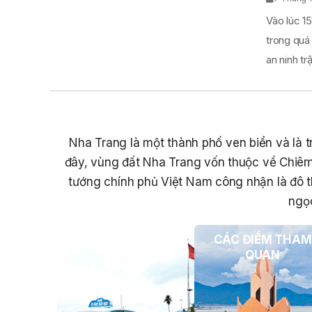
Vào lúc 15
trong quá
an ninh trật
Nha Trang là một thành phố ven biển và là tr
đây, vùng đất Nha Trang vốn thuộc về Chiêm
tướng chính phủ Việt Nam công nhận là đô t
ngọc
PHƯƠNG TIỆN DU
CÁC ĐIỂM THAM
LỊCH
QUAN