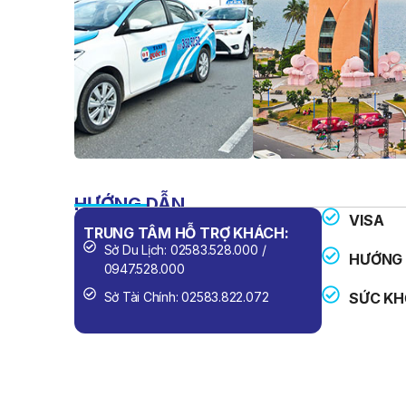
HƯỚNG DẪN
VISA
TRUNG TÂM HỖ TRỢ KHÁCH:
SỐ ĐIỆN 
Sở Du Lịch: 02583.528.000 /
Công An
HƯỚNG 
0947.528.000
Cứu Hỏa
Sở Tài Chính: 02583.822.072
SỨC KH
Cấp Cứu