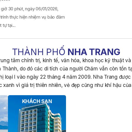
 giờ 30 phút, ngày 06/01/2026,
 trình thực hiện nhiệm vụ bảo đảm
 tự tại...
THÀNH PHỐ
NHA TRANG
ung tâm chính trị, kinh tế, văn hóa, khoa học kỹ thuật v
 Thành, do đó các di tích của người Chăm vẫn còn tồn tạ
hị loại I vào ngày 22 tháng 4 năm 2009. Nha Trang đượ
 xanh vì giá trị thiên nhiên, vẻ đẹp cũng như khí hậu của 
KHÁCH SẠN
CÁC ĐIỂM MUA SẮM
N
GIẢI TRÍ