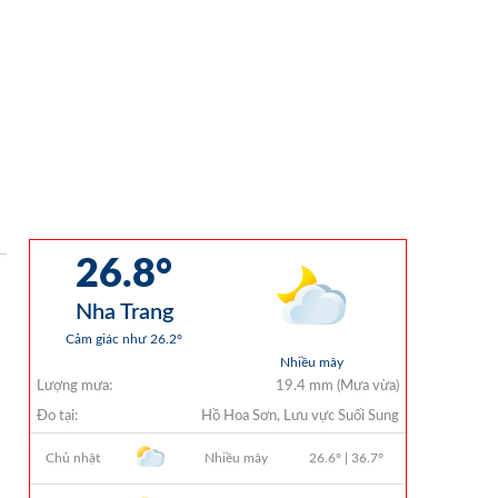
Chi Ngân Sách 6 Tháng Đầu Năm 2026
QUYẾT ĐỊNH 938/QĐ-VNT Về Việc
Điều Chỉnh Phụ Lục Ban Hành Kèm
Theo Quyết Định Số 479/QĐ-VNT
Ngày 07/04/2026
QUYẾT ĐỊNH 903/QĐ-VNT Vê Việc
Công Khai Thực Hiện Dự Toán Thu –
Chi Ngân Sách Quý 2 Năm 2026
Dự Thảo Quyết Định Quy Định Cụ Thể
Các Yếu Tố Để Ước Tính Tổng Doanh
Thu Phát Triển, Ước Tính Tổng Chi Phí
Phát Triển Của Thửa Đất, Khu Đất Khi
Xác Định Giá Đất Theo Phương Pháp
Thặng Dư Và Các Yếu Tố Ảnh Hưởng
Đến Giá Đất Khi Xác Định Giá Đất Cụ
Thể Trên Địa Bàn Tỉnh Khánh Hòa
THÔNG BÁO Số 707/TB-VNT: Kết Quả
Lựa Chọn Đơn Vị Tổ Chức Đấu Giá Tài
Sản Đối Với Mô Tô Nước Cứu Hộ VNT