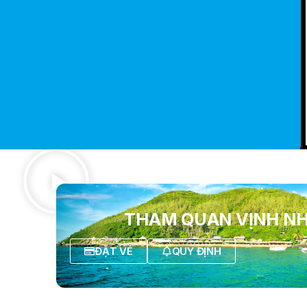
THAM QUAN VỊNH N
ĐẶT VÉ
QUY ĐỊNH