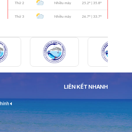
01 Biển Số KH-0834
THÔNG BÁO Số 706/TB-VNT: Kết Quả
Lựa Chọn Đơn Vị Tổ Chức Đấu Giá Tài
Sản Đối Với Ca Nô 200CV VNT 02 Biển
Số KH-0387
THÔNG BÁO Số 659/TB-VNT Năm
2026 V/v Đính Chính Thông Báo Số
641/TB-VNT Ngày 18/05/2026 Của
Ban Quản Lý Vịnh Nha Trang Về Việc
Lựa Chọn Tổ Chức Đấu Giá Tài Sản
NỘI QUY BẾN THỦY NỘI ĐỊA HÒN MUN
LIÊN KẾT NHANH
NỘI QUY BẾN THỦY NỘI ĐỊA PHÚ QUÝ
NỘI QUY BẾN THỦY NỘI ĐỊA BẾN TÀU
hính
DU LỊCH NHA TRANG
QUYẾT ĐỊNH 939/QĐ-VNT Về Việc
Công Khai Thực Hiện Dự Toán Thu –
Chi Ngân Sách 6 Tháng Đầu Năm 2026