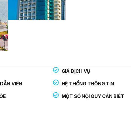
GIÁ DỊCH VỤ
THOẠI HỖ TRỢ:
: 113
DẪN VIÊN
HỆ THỐNG THÔNG TIN
: 114
ỎE
MỘT SỐ NỘI QUY CẦN BIẾT
: 115