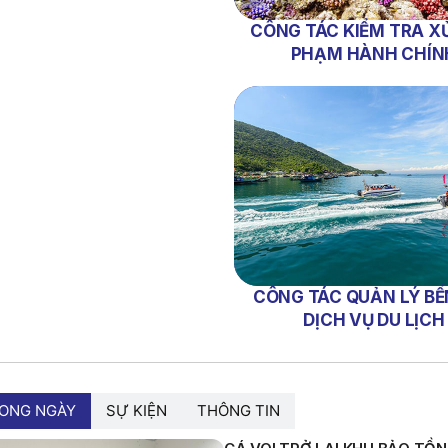
CÔNG TÁC KIỂM TRA XỬ
PHẠM HÀNH CHÍN
CÔNG TÁC QUẢN LÝ BẾ
DỊCH VỤ DU LỊCH
RONG NGÀY
SỰ KIỆN
THÔNG TIN