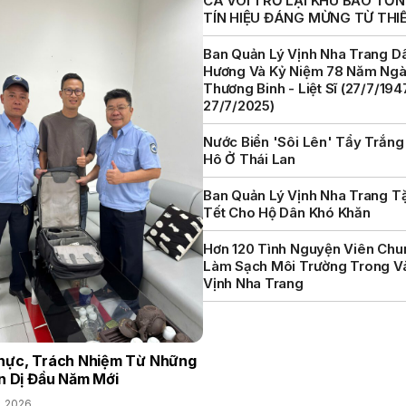
CÁ VOI TRỞ LẠI KHU BẢO TỒN 
TÍN HIỆU ĐÁNG MỪNG TỪ THI
Ban Quản Lý Vịnh Nha Trang D
Hương Và Kỷ Niệm 78 Năm Ng
Thương Binh - Liệt Sĩ (27/7/194
27/7/2025)
Nước Biển 'sôi Lên' Tẩy Trắng
Hô Ở Thái Lan
Ban Quản Lý Vịnh Nha Trang T
Tết Cho Hộ Dân Khó Khăn
Hơn 120 Tình Nguyện Viên Chu
Làm Sạch Môi Trường Trong V
Vịnh Nha Trang
hực, Trách Nhiệm Từ Những
n Dị Đầu Năm Mới
, 2026