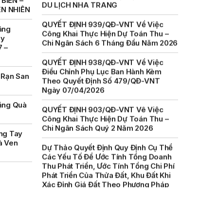
BIỂN –
Công Khai Thực Hiện Dự Toán Thu –
ÊN NHIÊN
Chi Ngân Sách 6 Tháng Đầu Năm 2026
âng
QUYẾT ĐỊNH 938/QĐ-VNT Về Việc
ày
Điều Chỉnh Phụ Lục Ban Hành Kèm
7 –
Theo Quyết Định Số 479/QĐ-VNT
Ngày 07/04/2026
 Rạn San
QUYẾT ĐỊNH 903/QĐ-VNT Vê Việc
Công Khai Thực Hiện Dự Toán Thu –
Chi Ngân Sách Quý 2 Năm 2026
ặng Quà
Dự Thảo Quyết Định Quy Định Cụ Thể
Các Yếu Tố Để Ước Tính Tổng Doanh
ng Tay
Thu Phát Triển, Ước Tính Tổng Chi Phí
à Ven
Phát Triển Của Thửa Đất, Khu Đất Khi
Xác Định Giá Đất Theo Phương Pháp
Thặng Dư Và Các Yếu Tố Ảnh Hưởng
Đến Giá Đất Khi Xác Định Giá Đất Cụ
Thể Trên Địa Bàn Tỉnh Khánh Hòa
THÔNG BÁO Số 707/TB-VNT: Kết Quả
Lựa Chọn Đơn Vị Tổ Chức Đấu Giá Tài