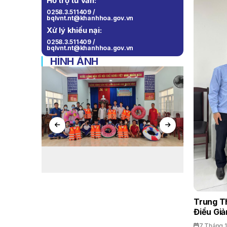
Hỗ trợ tư vấn:
0258.3.511409 /
bqlvnt.nt@khanhhoa.gov.vn
Xử lý khiếu nại:
0258.3.511409 /
bqlvnt.nt@khanhhoa.gov.vn
HÌNH ẢNH
Trung T
Điều Giả
7 Tháng 1