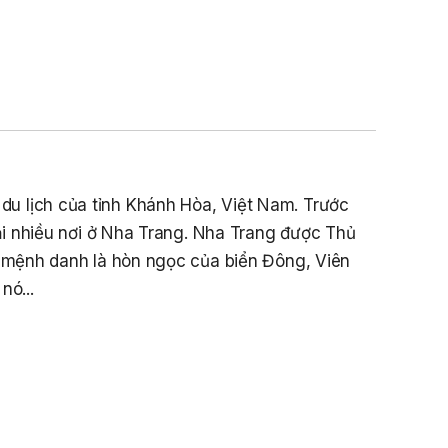
Sản Đối Với Mô Tô Nước Cứu Hộ VNT
01 Biển Số KH-0834
THÔNG BÁO Số 706/TB-VNT: Kết Quả
Lựa Chọn Đơn Vị Tổ Chức Đấu Giá Tài
Sản Đối Với Ca Nô 200CV VNT 02 Biển
Số KH-0387
THÔNG BÁO Số 659/TB-VNT Năm
2026 V/v Đính Chính Thông Báo Số
à du lịch của tỉnh Khánh Hòa, Việt Nam. Trước
641/TB-VNT Ngày 18/05/2026 Của
Ban Quản Lý Vịnh Nha Trang Về Việc
i nhiều nơi ở Nha Trang. Nha Trang được Thủ
Lựa Chọn Tổ Chức Đấu Giá Tài Sản
c mệnh danh là hòn ngọc của biển Đông, Viên
NỘI QUY BẾN THỦY NỘI ĐỊA HÒN MUN
nó...
NỘI QUY BẾN THỦY NỘI ĐỊA PHÚ QUÝ
HÀ HÀNG QUÁN ĂN
SỰ KIỆN VĂN HÓA DU
LỊCH
NỘI QUY BẾN THỦY NỘI ĐỊA BẾN TÀU
DU LỊCH NHA TRANG
QUYẾT ĐỊNH 939/QĐ-VNT Về Việc
Công Khai Thực Hiện Dự Toán Thu –