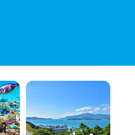
QUYẾT ĐỊNH 939/QĐ-VNT Về Việc
Công Khai Thực Hiện Dự Toán Thu –
Chi Ngân Sách 6 Tháng Đầu Năm 2026
QUYẾT ĐỊNH 938/QĐ-VNT Về Việc
Điều Chỉnh Phụ Lục Ban Hành Kèm
Theo Quyết Định Số 479/QĐ-VNT
Ngày 07/04/2026
QUYẾT ĐỊNH 903/QĐ-VNT Vê Việc
Công Khai Thực Hiện Dự Toán Thu –
Chi Ngân Sách Quý 2 Năm 2026
Dự Thảo Quyết Định Quy Định Cụ Thể
Các Yếu Tố Để Ước Tính Tổng Doanh
Thu Phát Triển, Ước Tính Tổng Chi Phí
Phát Triển Của Thửa Đất, Khu Đất Khi
Xác Định Giá Đất Theo Phương Pháp
Thặng Dư Và Các Yếu Tố Ảnh Hưởng
Đến Giá Đất Khi Xác Định Giá Đất Cụ
Thể Trên Địa Bàn Tỉnh Khánh Hòa
THÔNG BÁO Số 707/TB-VNT: Kết Quả