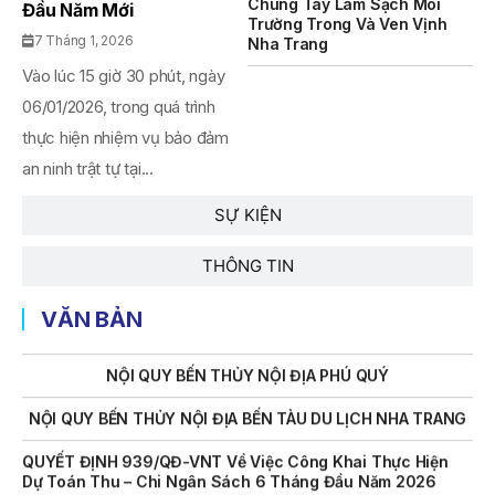
Chung Tay Làm Sạch Môi
Đầu Năm Mới
Trường Trong Và Ven Vịnh
THÔNG BÁO Số 707/TB-VNT: Kết Quả Lựa Chọn Đơn Vị Tổ
7 Tháng 1, 2026
Nha Trang
Chức Đấu Giá Tài Sản Đối Với Mô Tô Nước Cứu Hộ VNT 01
Vào lúc 15 giờ 30 phút, ngày
Biển Số KH-0834
06/01/2026, trong quá trình
THÔNG BÁO Số 706/TB-VNT: Kết Quả Lựa Chọn Đơn Vị Tổ
thực hiện nhiệm vụ bảo đảm
Chức Đấu Giá Tài Sản Đối Với Ca Nô 200CV VNT 02 Biển
Số KH-0387
an ninh trật tự tại...
THÔNG BÁO Số 659/TB-VNT Năm 2026 V/v Đính Chính
SỰ KIỆN
Thông Báo Số 641/TB-VNT Ngày 18/05/2026 Của Ban
Quản Lý Vịnh Nha Trang Về Việc Lựa Chọn Tổ Chức Đấu
Giá Tài Sản
THÔNG TIN
NỘI QUY BẾN THỦY NỘI ĐỊA HÒN MUN
VĂN BẢN
NỘI QUY BẾN THỦY NỘI ĐỊA PHÚ QUÝ
NỘI QUY BẾN THỦY NỘI ĐỊA BẾN TÀU DU LỊCH NHA TRANG
QUYẾT ĐỊNH 939/QĐ-VNT Về Việc Công Khai Thực Hiện
Dự Toán Thu – Chi Ngân Sách 6 Tháng Đầu Năm 2026