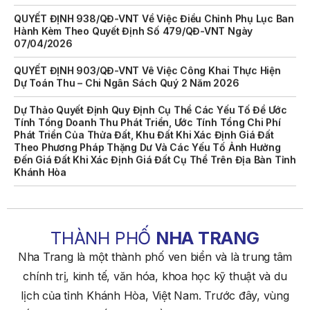
QUYẾT ĐỊNH 938/QĐ-VNT Về Việc Điều Chỉnh Phụ Lục Ban
Hành Kèm Theo Quyết Định Số 479/QĐ-VNT Ngày
07/04/2026
QUYẾT ĐỊNH 903/QĐ-VNT Vê Việc Công Khai Thực Hiện
Dự Toán Thu – Chi Ngân Sách Quý 2 Năm 2026
Dự Thảo Quyết Định Quy Định Cụ Thể Các Yếu Tố Để Ước
Tính Tổng Doanh Thu Phát Triển, Ước Tính Tổng Chi Phí
Phát Triển Của Thửa Đất, Khu Đất Khi Xác Định Giá Đất
Theo Phương Pháp Thặng Dư Và Các Yếu Tố Ảnh Hưởng
Đến Giá Đất Khi Xác Định Giá Đất Cụ Thể Trên Địa Bàn Tỉnh
Khánh Hòa
THÔNG BÁO Số 707/TB-VNT: Kết Quả Lựa Chọn Đơn Vị Tổ
Chức Đấu Giá Tài Sản Đối Với Mô Tô Nước Cứu Hộ VNT 01
Biển Số KH-0834
THÀNH PHỐ
NHA TRANG
THÔNG BÁO Số 706/TB-VNT: Kết Quả Lựa Chọn Đơn Vị Tổ
Chức Đấu Giá Tài Sản Đối Với Ca Nô 200CV VNT 02 Biển
Nha Trang là một thành phố ven biển và là trung tâm
Số KH-0387
chính trị, kinh tế, văn hóa, khoa học kỹ thuật và du
THÔNG BÁO Số 659/TB-VNT Năm 2026 V/v Đính Chính
lịch của tỉnh Khánh Hòa, Việt Nam. Trước đây, vùng
Thông Báo Số 641/TB-VNT Ngày 18/05/2026 Của Ban