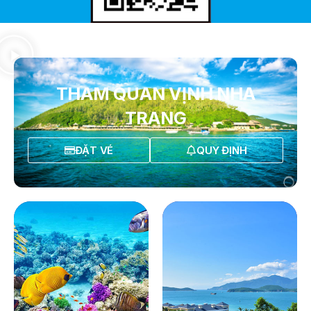
THAM QUAN VỊNH NHA
TRANG
ĐẶT VÉ
QUY ĐỊNH