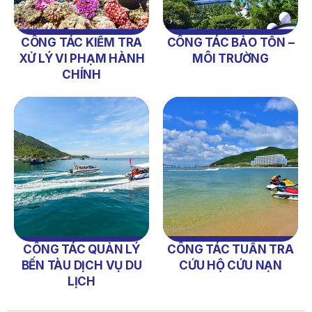
CÔNG TÁC KIỂM TRA
CÔNG TÁC BẢO TỒN –
XỬ LÝ VI PHẠM HÀNH
MÔI TRƯỜNG
CHÍNH
NỘI QUY BẾN THỦY NỘI ĐỊA HÒN MUN
NỘI QUY BẾN THỦY NỘI ĐỊA PHÚ QUÝ
NỘI QUY BẾN THỦY NỘI ĐỊA BẾN TÀU DU LỊCH NHA TRANG
QUYẾT ĐỊNH 939/QĐ-VNT Về Việc Công Khai Thực Hiện
CÔNG TÁC QUẢN LÝ
CÔNG TÁC TUẦN TRA
Dự Toán Thu – Chi Ngân Sách 6 Tháng Đầu Năm 2026
BẾN TÀU DỊCH VỤ DU
CỨU HỘ CỨU NẠN
LỊCH
QUYẾT ĐỊNH 938/QĐ-VNT Về Việc Điều Chỉnh Phụ Lục Ban
Hành Kèm Theo Quyết Định Số 479/QĐ-VNT Ngày
07/04/2026