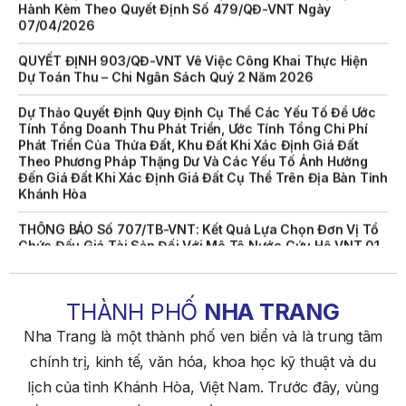
07/04/2026
QUYẾT ĐỊNH 903/QĐ-VNT Vê Việc Công Khai Thực Hiện
Dự Toán Thu – Chi Ngân Sách Quý 2 Năm 2026
Dự Thảo Quyết Định Quy Định Cụ Thể Các Yếu Tố Để Ước
Tính Tổng Doanh Thu Phát Triển, Ước Tính Tổng Chi Phí
Phát Triển Của Thửa Đất, Khu Đất Khi Xác Định Giá Đất
Theo Phương Pháp Thặng Dư Và Các Yếu Tố Ảnh Hưởng
Đến Giá Đất Khi Xác Định Giá Đất Cụ Thể Trên Địa Bàn Tỉnh
Khánh Hòa
THÔNG BÁO Số 707/TB-VNT: Kết Quả Lựa Chọn Đơn Vị Tổ
Chức Đấu Giá Tài Sản Đối Với Mô Tô Nước Cứu Hộ VNT 01
Biển Số KH-0834
THÔNG BÁO Số 706/TB-VNT: Kết Quả Lựa Chọn Đơn Vị Tổ
Chức Đấu Giá Tài Sản Đối Với Ca Nô 200CV VNT 02 Biển
THÀNH PHỐ
NHA TRANG
Số KH-0387
Nha Trang là một thành phố ven biển và là trung tâm
THÔNG BÁO Số 659/TB-VNT Năm 2026 V/v Đính Chính
chính trị, kinh tế, văn hóa, khoa học kỹ thuật và du
Thông Báo Số 641/TB-VNT Ngày 18/05/2026 Của Ban
Quản Lý Vịnh Nha Trang Về Việc Lựa Chọn Tổ Chức Đấu
lịch của tỉnh Khánh Hòa, Việt Nam. Trước đây, vùng
Giá Tài Sản