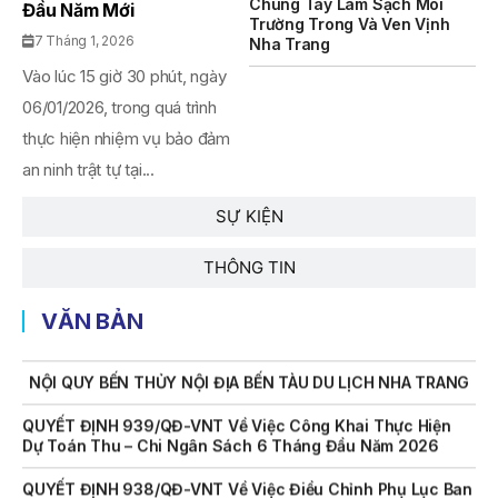
Chung Tay Làm Sạch Môi
Đầu Năm Mới
Chức Đấu Giá Tài Sản Đối Với Mô Tô Nước Cứu Hộ VNT 01
Trường Trong Và Ven Vịnh
Biển Số KH-0834
7 Tháng 1, 2026
Nha Trang
Vào lúc 15 giờ 30 phút, ngày
THÔNG BÁO Số 706/TB-VNT: Kết Quả Lựa Chọn Đơn Vị Tổ
Chức Đấu Giá Tài Sản Đối Với Ca Nô 200CV VNT 02 Biển
06/01/2026, trong quá trình
Số KH-0387
thực hiện nhiệm vụ bảo đảm
THÔNG BÁO Số 659/TB-VNT Năm 2026 V/v Đính Chính
an ninh trật tự tại...
Thông Báo Số 641/TB-VNT Ngày 18/05/2026 Của Ban
Quản Lý Vịnh Nha Trang Về Việc Lựa Chọn Tổ Chức Đấu
SỰ KIỆN
Giá Tài Sản
THÔNG TIN
NỘI QUY BẾN THỦY NỘI ĐỊA HÒN MUN
NỘI QUY BẾN THỦY NỘI ĐỊA PHÚ QUÝ
VĂN BẢN
NỘI QUY BẾN THỦY NỘI ĐỊA BẾN TÀU DU LỊCH NHA TRANG
QUYẾT ĐỊNH 939/QĐ-VNT Về Việc Công Khai Thực Hiện
Dự Toán Thu – Chi Ngân Sách 6 Tháng Đầu Năm 2026
QUYẾT ĐỊNH 938/QĐ-VNT Về Việc Điều Chỉnh Phụ Lục Ban
Hành Kèm Theo Quyết Định Số 479/QĐ-VNT Ngày