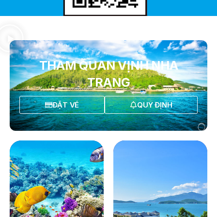
THAM QUAN VỊNH NHA
TRANG
ĐẶT VÉ
QUY ĐỊNH