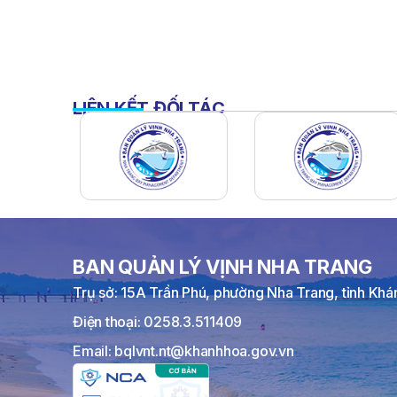
LIÊN KẾT ĐỐI TÁC
BAN QUẢN LÝ VỊNH NHA TRANG
Trụ sở: 15A Trần Phú, phường Nha Trang, tỉnh Kh
Điện thoại: 0258.3.511409
Email: bqlvnt.nt@khanhhoa.gov.vn