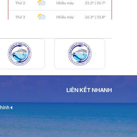
Số KH-0387
THÔNG BÁO Số 659/TB-VNT Năm
2026 V/v Đính Chính Thông Báo Số
641/TB-VNT Ngày 18/05/2026 Của
Ban Quản Lý Vịnh Nha Trang Về Việc
Lựa Chọn Tổ Chức Đấu Giá Tài Sản
NỘI QUY BẾN THỦY NỘI ĐỊA HÒN MUN
NỘI QUY BẾN THỦY NỘI ĐỊA PHÚ QUÝ
NỘI QUY BẾN THỦY NỘI ĐỊA BẾN TÀU
DU LỊCH NHA TRANG
LIÊN KẾT NHANH
QUYẾT ĐỊNH 939/QĐ-VNT Về Việc
Công Khai Thực Hiện Dự Toán Thu –
Chi Ngân Sách 6 Tháng Đầu Năm 2026
hính
QUYẾT ĐỊNH 938/QĐ-VNT Về Việc
Điều Chỉnh Phụ Lục Ban Hành Kèm
Theo Quyết Định Số 479/QĐ-VNT
Ngày 07/04/2026