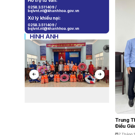
Hỗ trợ tư vấn:
0258.3.511409 /
bqlvnt.nt@khanhhoa.gov.vn
Xử lý khiếu nại:
0258.3.511409 /
bqlvnt.nt@khanhhoa.gov.vn
HÌNH ẢNH
Trung T
Điều Giả
7 Tháng 1