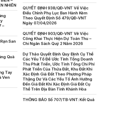
BIỂN –
Theo Quyết Định Số 479/QĐ-VNT
ÊN NHIÊN
Ngày 07/04/2026
âng
QUYẾT ĐỊNH 903/QĐ-VNT Vê Việc
ày
Công Khai Thực Hiện Dự Toán Thu –
7 –
Chi Ngân Sách Quý 2 Năm 2026
Dự Thảo Quyết Định Quy Định Cụ Thể
 Rạn San
Các Yếu Tố Để Ước Tính Tổng Doanh
Thu Phát Triển, Ước Tính Tổng Chi Phí
Phát Triển Của Thửa Đất, Khu Đất Khi
ặng Quà
Xác Định Giá Đất Theo Phương Pháp
Thặng Dư Và Các Yếu Tố Ảnh Hưởng
Đến Giá Đất Khi Xác Định Giá Đất Cụ
ng Tay
Thể Trên Địa Bàn Tỉnh Khánh Hòa
à Ven
THÔNG BÁO Số 707/TB-VNT: Kết Quả
Lựa Chọn Đơn Vị Tổ Chức Đấu Giá Tài
Sản Đối Với Mô Tô Nước Cứu Hộ VNT
01 Biển Số KH-0834
THÔNG BÁO Số 706/TB-VNT: Kết Quả
Lựa Chọn Đơn Vị Tổ Chức Đấu Giá Tài