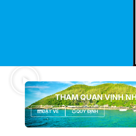
THAM QUAN VỊNH N
ĐẶT VÉ
QUY ĐỊNH