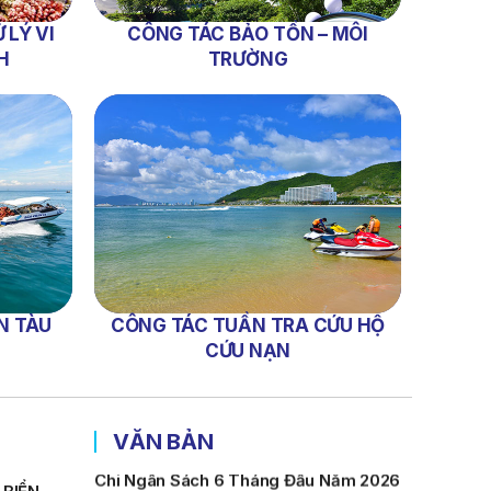
Lựa Chọn Đơn Vị Tổ Chức Đấu Giá Tài
 LÝ VI
CÔNG TÁC BẢO TỒN – MÔI
Sản Đối Với Ca Nô 200CV VNT 02 Biển
Số KH-0387
H
TRƯỜNG
THÔNG BÁO Số 659/TB-VNT Năm
2026 V/v Đính Chính Thông Báo Số
641/TB-VNT Ngày 18/05/2026 Của
Ban Quản Lý Vịnh Nha Trang Về Việc
Lựa Chọn Tổ Chức Đấu Giá Tài Sản
NỘI QUY BẾN THỦY NỘI ĐỊA HÒN MUN
NỘI QUY BẾN THỦY NỘI ĐỊA PHÚ QUÝ
NỘI QUY BẾN THỦY NỘI ĐỊA BẾN TÀU
N TÀU
CÔNG TÁC TUẦN TRA CỨU HỘ
DU LỊCH NHA TRANG
CỨU NẠN
QUYẾT ĐỊNH 939/QĐ-VNT Về Việc
Công Khai Thực Hiện Dự Toán Thu –
Chi Ngân Sách 6 Tháng Đầu Năm 2026
VĂN BẢN
QUYẾT ĐỊNH 938/QĐ-VNT Về Việc
Điều Chỉnh Phụ Lục Ban Hành Kèm