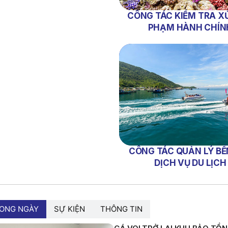
CÔNG TÁC KIỂM TRA XỬ
PHẠM HÀNH CHÍN
CÔNG TÁC QUẢN LÝ BẾ
DỊCH VỤ DU LỊCH
RONG NGÀY
SỰ KIỆN
THÔNG TIN