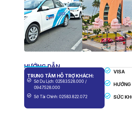
HƯỚNG DẪN
VISA
TRUNG TÂM HỖ TRỢ KHÁCH:
SỐ ĐIỆN 
Sở Du Lịch: 02583.528.000 /
Công An
HƯỚNG 
0947.528.000
Cứu Hỏa
Sở Tài Chính: 02583.822.072
SỨC KH
Cấp Cứu