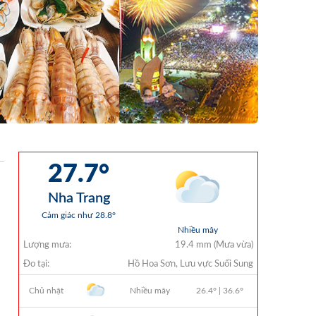
Ngày 07/04/2026
QUYẾT ĐỊNH 903/QĐ-VNT Vê Việc
Công Khai Thực Hiện Dự Toán Thu –
Chi Ngân Sách Quý 2 Năm 2026
Dự Thảo Quyết Định Quy Định Cụ Thể
Các Yếu Tố Để Ước Tính Tổng Doanh
Thu Phát Triển, Ước Tính Tổng Chi Phí
Phát Triển Của Thửa Đất, Khu Đất Khi
Xác Định Giá Đất Theo Phương Pháp
Thặng Dư Và Các Yếu Tố Ảnh Hưởng
Đến Giá Đất Khi Xác Định Giá Đất Cụ
Thể Trên Địa Bàn Tỉnh Khánh Hòa
THÔNG BÁO Số 707/TB-VNT: Kết Quả
Lựa Chọn Đơn Vị Tổ Chức Đấu Giá Tài
Sản Đối Với Mô Tô Nước Cứu Hộ VNT
01 Biển Số KH-0834
THÔNG BÁO Số 706/TB-VNT: Kết Quả
Lựa Chọn Đơn Vị Tổ Chức Đấu Giá Tài
Sản Đối Với Ca Nô 200CV VNT 02 Biển