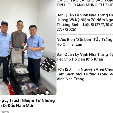
CÁ VOI TRỞ LẠI KHU BẢO TỒN 
TÍN HIỆU ĐÁNG MỪNG TỪ THI
Ban Quản Lý Vịnh Nha Trang D
Hương Và Kỷ Niệm 78 Năm Ng
Thương Binh - Liệt Sĩ (27/7/194
27/7/2025)
Nước Biển 'sôi Lên' Tẩy Trắng
Hô Ở Thái Lan
Ban Quản Lý Vịnh Nha Trang T
Tết Cho Hộ Dân Khó Khăn
Hơn 120 Tình Nguyện Viên Chu
Làm Sạch Môi Trường Trong V
Vịnh Nha Trang
hực, Trách Nhiệm Từ Những
n Dị Đầu Năm Mới
, 2026