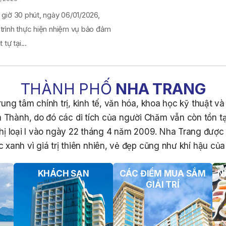
 giờ 30 phút, ngày 06/01/2026,
 trình thực hiện nhiệm vụ bảo đảm
 tự tại...
THÀNH PHỐ
NHA TRANG
ung tâm chính trị, kinh tế, văn hóa, khoa học kỹ thuật v
 Thành, do đó các di tích của người Chăm vẫn còn tồn tạ
hị loại I vào ngày 22 tháng 4 năm 2009. Nha Trang đượ
 xanh vì giá trị thiên nhiên, vẻ đẹp cũng như khí hậu của 
KHÁCH SẠN
CÁC ĐIỂM MUA SẮM
N
GIẢI TRÍ