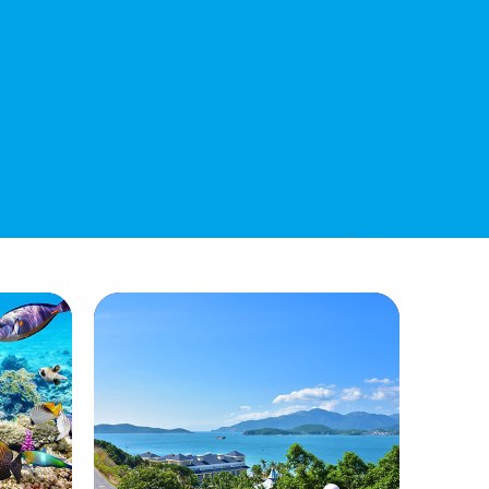
Điều Chỉnh Phụ Lục Ban Hành Kèm
Theo Quyết Định Số 479/QĐ-VNT
Ngày 07/04/2026
QUYẾT ĐỊNH 903/QĐ-VNT Vê Việc
Công Khai Thực Hiện Dự Toán Thu –
Chi Ngân Sách Quý 2 Năm 2026
Dự Thảo Quyết Định Quy Định Cụ Thể
Các Yếu Tố Để Ước Tính Tổng Doanh
Thu Phát Triển, Ước Tính Tổng Chi Phí
Phát Triển Của Thửa Đất, Khu Đất Khi
Xác Định Giá Đất Theo Phương Pháp
Thặng Dư Và Các Yếu Tố Ảnh Hưởng
Đến Giá Đất Khi Xác Định Giá Đất Cụ
Thể Trên Địa Bàn Tỉnh Khánh Hòa
THÔNG BÁO Số 707/TB-VNT: Kết Quả
Lựa Chọn Đơn Vị Tổ Chức Đấu Giá Tài
Sản Đối Với Mô Tô Nước Cứu Hộ VNT
01 Biển Số KH-0834
THÔNG BÁO Số 706/TB-VNT: Kết Quả