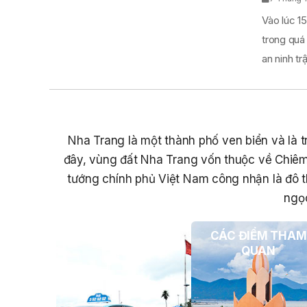
Vào lúc 15
trong quá
an ninh trật
Nha Trang là một thành phố ven biển và là tr
đây, vùng đất Nha Trang vốn thuộc về Chiêm
tướng chính phủ Việt Nam công nhận là đô t
ngọc
PHƯƠNG TIỆN DU
CÁC ĐIỂM THAM
LỊCH
QUAN