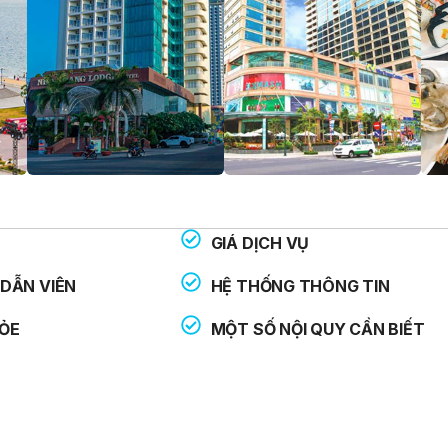
GIÁ DỊCH VỤ
THOẠI HỖ TRỢ:
: 113
DẪN VIÊN
HỆ THỐNG THÔNG TIN
: 114
ỎE
MỘT SỐ NỘI QUY CẦN BIẾT
: 115