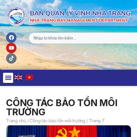
CÔNG TÁC BẢO TỒN MÔI
TRƯỜNG
Trang chủ
/
Công tác bảo tồn môi trường
/
Trang 7