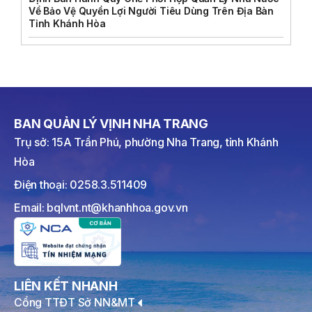
Về Bảo Vệ Quyền Lợi Người Tiêu Dùng Trên Địa Bàn
Tỉnh Khánh Hòa
BAN QUẢN LÝ VỊNH NHA TRANG
Trụ sở: 15A Trần Phú, phường Nha Trang, tỉnh Khánh
Hòa
Điện thoại: 0258.3.511409
Email: bqlvnt.nt@khanhhoa.gov.vn
LIÊN KẾT NHANH
Cổng TTĐT Sở NN&MT