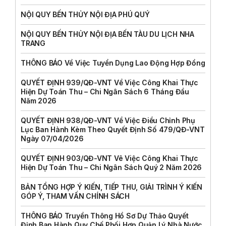
NỘI QUY BẾN THỦY NỘI ĐỊA PHÚ QUÝ
NỘI QUY BẾN THỦY NỘI ĐỊA BẾN TÀU DU LỊCH NHA
TRANG
THÔNG BÁO Về Việc Tuyển Dụng Lao Động Hợp Đồng
QUYẾT ĐỊNH 939/QĐ-VNT Về Việc Công Khai Thực
Hiện Dự Toán Thu – Chi Ngân Sách 6 Tháng Đầu
Năm 2026
QUYẾT ĐỊNH 938/QĐ-VNT Về Việc Điều Chỉnh Phụ
Lục Ban Hành Kèm Theo Quyết Định Số 479/QĐ-VNT
Ngày 07/04/2026
QUYẾT ĐỊNH 903/QĐ-VNT Vê Việc Công Khai Thực
Hiện Dự Toán Thu – Chi Ngân Sách Quý 2 Năm 2026
BẢN TỔNG HỢP Ý KIẾN, TIẾP THU, GIẢI TRÌNH Ý KIẾN
GÓP Ý, THAM VẤN CHÍNH SÁCH
THÔNG BÁO Truyền Thông Hồ Sơ Dự Thảo Quyết
Định Ban Hành Quy Chế Phối Hợp Quản Lý Nhà Nước