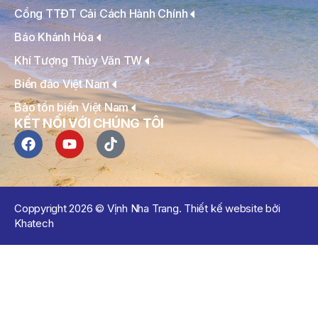
Cổng TTĐT Cải Cách Hành Chính
Báo Khánh Hòa
Khí Tượng Thủy Văn TW
Biển đảo Việt Nam
Bảo tồn biển Việt Nam
KẾT NỐI VỚI CHÚNG TÔI
Coppyright 2026 © Vịnh Nha Trang. Thiết kế website bởi
Khatech