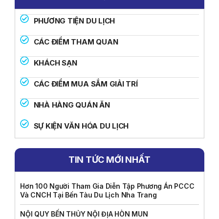
PHƯƠNG TIỆN DU LỊCH
CÁC ĐIỂM THAM QUAN
KHÁCH SẠN
CÁC ĐIỂM MUA SẮM GIẢI TRÍ
NHÀ HÀNG QUÁN ĂN
SỰ KIỆN VĂN HÓA DU LỊCH
TIN TỨC MỚI NHẤT
Hơn 100 Người Tham Gia Diễn Tập Phương Án PCCC
Và CNCH Tại Bến Tàu Du Lịch Nha Trang
NỘI QUY BẾN THỦY NỘI ĐỊA HÒN MUN