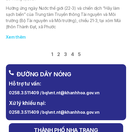
Hưởng ứng ngày Nước thế giới (22-3) và chiến dịch “Hãy làm
sạch biển” của Trung tâm Truyền thông Tài nguyên và Môi
trường (Bộ Tài nguyên và Môi trường), chiều 21-3, tại xóm Mũi
̣(thôn Thành Đạt, xã Phước
Xem thêm
1
2
3
4
5
ĐƯỜNG DÂY NÓNG
Hỗ trợ tư vấn:
0258.3.511409 / bqlvnt.nt@khanhhoa.gov.vn
Xử lý khiếu nại:
0258.3.511409 / bqlvnt.nt@khanhhoa.gov.vn
THÀNH PHỐ NHA TRANG